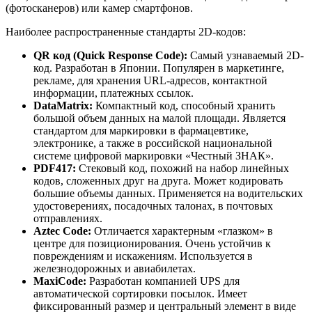
(фотосканеров) или камер смартфонов.
Наиболее распространенные стандарты 2D-кодов:
QR код (Quick Response Code):
Самый узнаваемый 2D-
код. Разработан в Японии. Популярен в маркетинге,
рекламе, для хранения URL-адресов, контактной
информации, платежных ссылок.
DataMatrix:
Компактный код, способный хранить
большой объем данных на малой площади. Является
стандартом для маркировки в фармацевтике,
электронике, а также в российской национальной
системе цифровой маркировки «Честный ЗНАК».
PDF417:
Стековый код, похожий на набор линейных
кодов, сложенных друг на друга. Может кодировать
большие объемы данных. Применяется на водительских
удостоверениях, посадочных талонах, в почтовых
отправлениях.
Aztec Code:
Отличается характерным «глазком» в
центре для позиционирования. Очень устойчив к
повреждениям и искажениям. Используется в
железнодорожных и авиабилетах.
MaxiCode:
Разработан компанией UPS для
автоматической сортировки посылок. Имеет
фиксированный размер и центральный элемент в виде