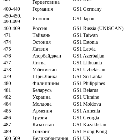
Герцеговина
400-440
Германия
GS1 Germany
450-459,
Япония
GS1 Japan
490-499
460-469
Россия
GS1 Russia (UNISCAN)
471
Тайвань
GS1 Taiwan
474
Эстония
GS1 Estonia
475
Латвия
GS1 Latvia
476
Азербайджан
GS1 Azerbaijan
477
Литва
GS1 Lithuania
478
Узбекистан
GS1 Uzbekistan
479
Шри-Ланка
GS1 Sri Lanka
480
Филиппины
GS1 Philippines
481
Беларусь
GS1 Belarus
482
Украина
GS1 Ukraine
484
Молдова
GS1 Moldova
485
Армения
GS1 Armenia
486
Грузия
GS1 Georgia
487
Казахстан
GS1 Kazakhstan
489
Гонконг
GS1 Hong Kong
500-509
Великобритания
GS1 UK