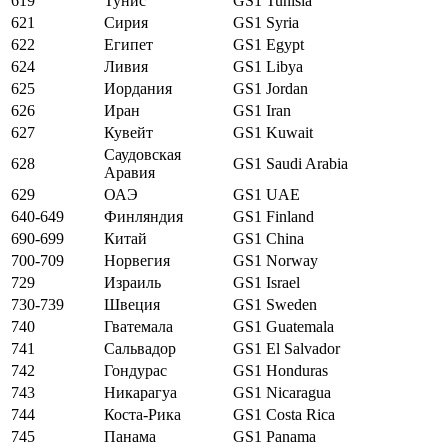
619
Тунис
GS1 Tunisia
621
Сирия
GS1 Syria
622
Египет
GS1 Egypt
624
Ливия
GS1 Libya
625
Иордания
GS1 Jordan
626
Иран
GS1 Iran
627
Кувейт
GS1 Kuwait
Саудовская
628
GS1 Saudi Arabia
Аравия
629
ОАЭ
GS1 UAE
640-649
Финляндия
GS1 Finland
690-699
Китай
GS1 China
700-709
Норвегия
GS1 Norway
729
Израиль
GS1 Israel
730-739
Швеция
GS1 Sweden
740
Гватемала
GS1 Guatemala
741
Сальвадор
GS1 El Salvador
742
Гондурас
GS1 Honduras
743
Никарагуа
GS1 Nicaragua
744
Коста-Рика
GS1 Costa Rica
745
Панама
GS1 Panama