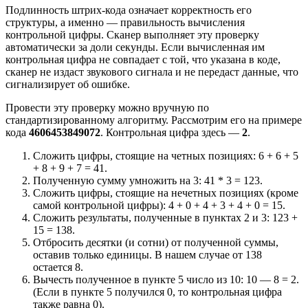
Подлинность штрих-кода означает корректность его
структуры, а именно — правильность вычисления
контрольной цифры. Сканер выполняет эту проверку
автоматически за доли секунды. Если вычисленная им
контрольная цифра не совпадает с той, что указана в коде,
сканер не издаст звукового сигнала и не передаст данные, что
сигнализирует об ошибке.
Провести эту проверку можно вручную по
стандартизированному алгоритму. Рассмотрим его на примере
кода
4606453849072
. Контрольная цифра здесь —
2
.
Сложить цифры, стоящие на четных позициях: 6 + 6 + 5
+ 8 + 9 + 7 = 41.
Полученную сумму умножить на 3: 41 * 3 = 123.
Сложить цифры, стоящие на нечетных позициях (кроме
самой контрольной цифры): 4 + 0 + 4 + 3 + 4 + 0 = 15.
Сложить результаты, полученные в пунктах 2 и 3: 123 +
15 = 138.
Отбросить десятки (и сотни) от полученной суммы,
оставив только единицы. В нашем случае от 138
остается 8.
Вычесть полученное в пункте 5 число из 10: 10 — 8 = 2.
(Если в пункте 5 получился 0, то контрольная цифра
также равна 0).