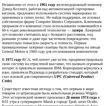
Независимо от этого в
1961 году
железнодорожный инженер
Дэвид Коллинз, работая над автоматизацией сортировки
вагонов, предложил использовать систему маркировки из
оранжевых и синих полос. Не найдя поддержки, он основал
собственную фирму Computer Identics Corporation. Ключевым
прорывом его компании стало использование появившейся в
60-х годах революционной технологии —
лазера
. Лазерный
луч позволял считывать код с большего расстояния, под
разными углами и даже при частичном повреждении, что
значительно повысило скорость и точность. Первые
промышленные лазерные сканеры были внедрены на заводе
General Motors в 1969 году для отслеживания компонентов.
В
1971 году
RCA, чей патент уже истек, продемонстрировала
свою систему на отраслевой выставке, что вызвало огромный
интерес и привлекло внимание IBM. Корпорация вернулась к
идее, привлекла Вудленда и разработала стандарт, который
стал основой для современного
UPC (Universal Product
Code)
.
Существует известная легенда о том, что первым в мире
товаром со штрихкодом была жевательная резинка Wrigley.
Этот исторический момент произошел
26 июня 1974 года
в
8:01 утра в супермаркете Marsh в городе Трой, штат Огайо.
Кассир отсканировал 10-пачечную упаковку Wrigley’s Juicy