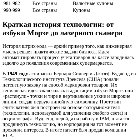
981-982
Все страны
Валютные купоны
990-999
Все страны
Купоны
Краткая история технологии: от
азбуки Морзе до лазерного сканера
История штрих-кода — яркий пример того, как инженерная
мысль решает практические задачи бизнеса. Идея
автоматизировать процесс учета товаров на кассе зародилась
задолго до появления современных супермаркетов.
В
1949 году
аспиранты Бернард Силвер и Джозеф Вудленд из
Технологического института Дрексела (США) подали
патентную заявку на способ маркировки товаров. Их
гениальная идея заключалась в адаптации азбуки Морзе: они
«растянули» точки и тире в вертикальные узкие и широкие
линии, создав первую линейную символику. Прототип
считывателя был построен на основе фотоумножителя
(технологии, используемой для усиления слабого света) и
осциллографа. Вудленд, перейдя на работу в IBM, пытался
продвинуть технологию, но корпорация на тот момент не
проявила интереса. В итоге патент был продан компании
RCA.