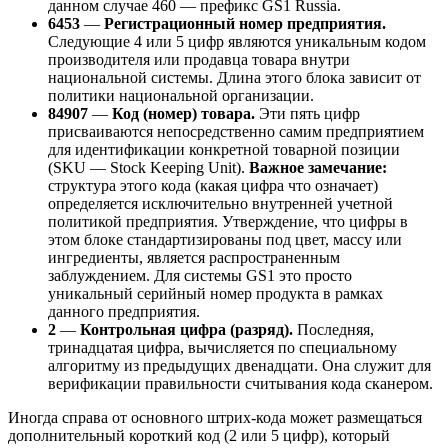
данном случае 460 — префикс GS1 Russia.
6453
—
Регистрационный номер предприятия.
Следующие 4 или 5 цифр являются уникальным кодом
производителя или продавца товара внутри
национальной системы. Длина этого блока зависит от
политики национальной организации.
84907
—
Код (номер) товара.
Эти пять цифр
присваиваются непосредственно самим предприятием
для идентификации конкретной товарной позиции
(SKU — Stock Keeping Unit).
Важное замечание:
структура этого кода (какая цифра что означает)
определяется исключительно внутренней учетной
политикой предприятия. Утверждение, что цифры в
этом блоке стандартизированы под цвет, массу или
ингредиенты, является распространенным
заблуждением. Для системы GS1 это просто
уникальный серийный номер продукта в рамках
данного предприятия.
2
—
Контрольная цифра (разряд).
Последняя,
тринадцатая цифра, вычисляется по специальному
алгоритму из предыдущих двенадцати. Она служит для
верификации правильности считывания кода сканером.
Иногда справа от основного штрих-кода может размещаться
дополнительный короткий код (2 или 5 цифр), который