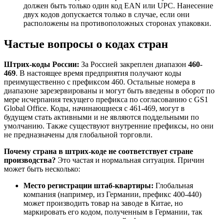
должен быть только один код EAN или UPC. Нанесение
двух кодов допускается только в случае, если они
расположены на противоположных сторонах упаковки.
Частые вопросы о кодах стран
Штрих-коды России:
За Россией закреплен диапазон
460-
469
. В настоящее время предприятия получают коды
преимущественно с префиксом 460. Остальные номера в
диапазоне зарезервированы и могут быть введены в оборот по
мере исчерпания текущего префикса по согласованию с GS1
Global Office. Коды, начинающиеся с 461-469, могут в
будущем стать активными и не являются поддельными по
умолчанию. Также существуют внутренние префиксы, но они
не предназначены для глобальной торговли.
Почему страна в штрих-коде не соответствует стране
производства?
Это частая и нормальная ситуация. Причин
может быть несколько:
Место регистрации штаб-квартиры:
Глобальная
компания (например, из Германии, префикс 400-440)
может производить товар на заводе в Китае, но
маркировать его кодом, полученным в Германии, так