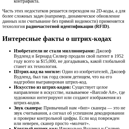
контрафакта.
Часть этих недостатков решается переходом на 2D-коды, а для
более сложных задач (например, динамическое обновление
данных или считывание без прямой видимости) применяется
технология
радиочастотной идентификации (RFID)
.
Интересные факты о штрих-кодах
Изобретатели не стали миллионерами:
Джозеф
Вудленд и Бернард Силвер продали свой патент в 1952
году всего за $15,000, не догадываясь, какой глобальной
станет их технология.
Штрих-код на могиле:
Один из изобретателей, Джозеф
Вудленд, был так горд своим детищем, что на его
надгробии выгравирован штрих-код.
Искусство из штрих-кодов:
Существует целое
направление в искусстве, называемое «Barcode Art», где
художники интегрируют или создают изображения из
штрих-кодов.
Звук сканера:
Привычный нам «бип» сканера — это не
звук считывания, а сигнал об успешном декодировании
и проверке контрольной цифры. Если код поврежден
или неверен, сканер просто «молчит».
Круглый штрих-код:
Изначально Вудленд и Силвер