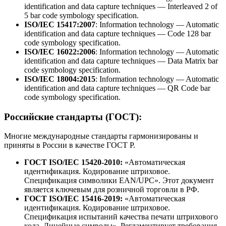
identification and data capture techniques — Interleaved 2 of
5 bar code symbology specification.
ISO/IEC 15417:2007
: Information technology — Automatic
identification and data capture techniques — Code 128 bar
code symbology specification.
ISO/IEC 16022:2006
: Information technology — Automatic
identification and data capture techniques — Data Matrix bar
code symbology specification.
ISO/IEC 18004:2015
: Information technology — Automatic
identification and data capture techniques — QR Code bar
code symbology specification.
Российские стандарты (ГОСТ):
Многие международные стандарты гармонизированы и
приняты в России в качестве ГОСТ Р.
ГОСТ ISO/IEC 15420-2010:
«Автоматическая
идентификация. Кодирование штриховое.
Спецификация символики EAN/UPC». Этот документ
является ключевым для розничной торговли в РФ.
ГОСТ ISO/IEC 15416-2019:
«Автоматическая
идентификация. Кодирование штриховое.
Спецификация испытаний качества печати штрихового
кода. Линейные символы». Регламентирует требования