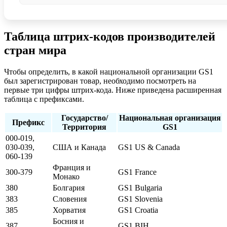
Таблица штрих-кодов производителей
стран мира
Чтобы определить, в какой национальной организации GS1
был зарегистрирован товар, необходимо посмотреть на
первые три цифры штрих-кода. Ниже приведена расширенная
таблица с префиксами.
Государство/
Национальная организация
Префикс
Территория
GS1
000-019,
030-039,
США и Канада
GS1 US & Canada
060-139
Франция и
300-379
GS1 France
Монако
380
Болгария
GS1 Bulgaria
383
Словения
GS1 Slovenia
385
Хорватия
GS1 Croatia
Босния и
387
GS1 BIH