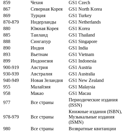
859
Чехия
GS1 Czech
867
Северная Корея
GS1 North Korea
869
Турция
GS1 Turkey
870-879
Нидерланды
GS1 Netherlands
880
Южная Корея
GS1 Korea
885
Таиланд
GS1 Thailand
888
Сингапур
GS1 Singapore
890
Индия
GS1 India
893
Вьетнам
GS1 Vietnam
899
Индонезия
GS1 Indonesia
900-919
Австрия
GS1 Austria
930-939
Австралия
GS1 Australia
940-949
Новая Зеландия
GS1 New Zealand
955
Малайзия
GS1 Malaysia
958
Макао
GS1 Macau
Периодические издания
977
Все страны
(ISSN)
Книжные издания (ISBN),
978-979
Все страны
Музыкальные издания
(ISMN)
980
Все страны
Возвратные квитанции