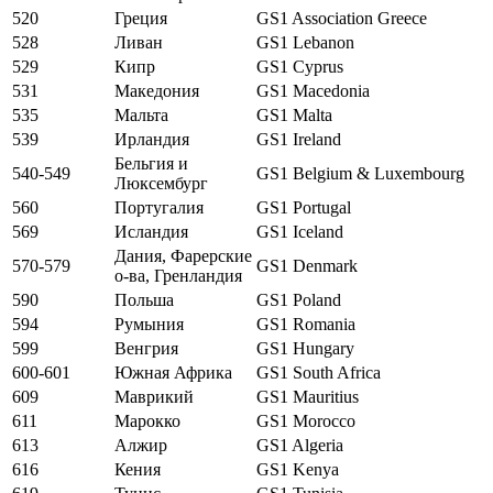
520
Греция
GS1 Association Greece
528
Ливан
GS1 Lebanon
529
Кипр
GS1 Cyprus
531
Македония
GS1 Macedonia
535
Мальта
GS1 Malta
539
Ирландия
GS1 Ireland
Бельгия и
540-549
GS1 Belgium & Luxembourg
Люксембург
560
Португалия
GS1 Portugal
569
Исландия
GS1 Iceland
Дания, Фарерские
570-579
GS1 Denmark
о-ва, Гренландия
590
Польша
GS1 Poland
594
Румыния
GS1 Romania
599
Венгрия
GS1 Hungary
600-601
Южная Африка
GS1 South Africa
609
Маврикий
GS1 Mauritius
611
Марокко
GS1 Morocco
613
Алжир
GS1 Algeria
616
Кения
GS1 Kenya