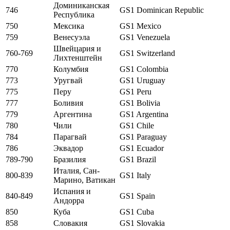
Доминиканская
746
GS1 Dominican Republic
Республика
750
Мексика
GS1 Mexico
759
Венесуэла
GS1 Venezuela
Швейцария и
760-769
GS1 Switzerland
Лихтенштейн
770
Колумбия
GS1 Colombia
773
Уругвай
GS1 Uruguay
775
Перу
GS1 Peru
777
Боливия
GS1 Bolivia
779
Аргентина
GS1 Argentina
780
Чили
GS1 Chile
784
Парагвай
GS1 Paraguay
786
Эквадор
GS1 Ecuador
789-790
Бразилия
GS1 Brazil
Италия, Сан-
800-839
GS1 Italy
Марино, Ватикан
Испания и
840-849
GS1 Spain
Андорра
850
Куба
GS1 Cuba
858
Словакия
GS1 Slovakia