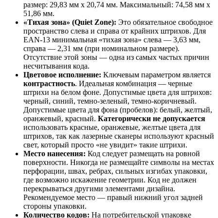
размер: 29,83 мм x 20,74 мм. Максимальный: 74,58 мм x
51,86 мм.
«Тихая зона» (Quiet Zone):
Это обязательное свободное
пространство слева и справа от крайних штрихов. Для
EAN-13 минимальная «тихая зона» слева — 3,63 мм,
справа — 2,31 мм (при номинальном размере).
Отсутствие этой зоны — одна из самых частых причин
несчитывания кода.
Цветовое исполнение:
Ключевым параметром является
контрастность
. Идеальная комбинация — черные
штрихи на белом фоне. Допустимые цвета для штрихов:
черный, синий, темно-зеленый, темно-коричневый.
Допустимые цвета для фона (пробелов): белый, желтый,
оранжевый, красный.
Категорически не допускается
использовать красные, оранжевые, желтые цвета для
штрихов, так как лазерные сканеры используют красный
свет, который просто «не увидит» такие штрихи.
Место нанесения:
Код следует размещать на ровной
поверхности. Никогда не размещайте символы на местах
перфорации, швах, ребрах, сильных изгибах упаковки,
где возможно искажение геометрии. Код не должен
перекрываться другими элементами дизайна.
Рекомендуемое место — правый нижний угол задней
стороны упаковки.
Количество кодов:
На потребительской упаковке