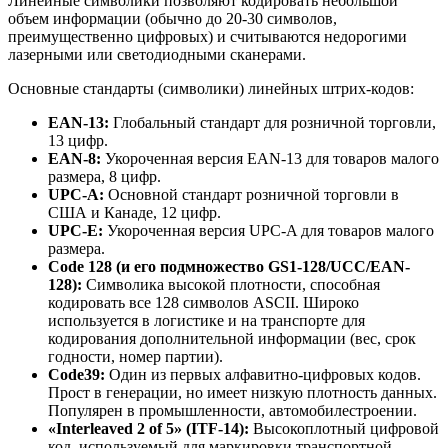
Линейные символики позволяют кодировать небольшой
объем информации (обычно до 20-30 символов,
преимущественно цифровых) и считываются недорогими
лазерными или светодиодными сканерами.
Основные стандарты (символики) линейных штрих-кодов:
EAN-13:
Глобальный стандарт для розничной торговли,
13 цифр.
EAN-8:
Укороченная версия EAN-13 для товаров малого
размера, 8 цифр.
UPC-A:
Основной стандарт розничной торговли в
США и Канаде, 12 цифр.
UPC-E:
Укороченная версия UPC-A для товаров малого
размера.
Code 128 (и его подмножество GS1-128/UCC/EAN-
128):
Символика высокой плотности, способная
кодировать все 128 символов ASCII. Широко
используется в логистике и на транспорте для
кодирования дополнительной информации (вес, срок
годности, номер партии).
Code39:
Один из первых алфавитно-цифровых кодов.
Прост в генерации, но имеет низкую плотность данных.
Популярен в промышленности, автомобилестроении.
«Interleaved 2 of 5» (ITF-14):
Высокоплотный цифровой
код, используемый для маркировки транспортной