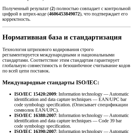
Полученный результат (
2
) полностью совпадает с контрольной
цифрой в штрих-коде (
4606453849072
), что подтверждает его
корректность.
Нормативная база и стандартизация
Технология штрихового кодирования строго
регламентируется международными и национальными
стандартами. Соответствие этим стандартам гарантирует
глобальную совместимость и безошибочное считывание кодов
по всей цепи поставок.
Международные стандарты ISO/IEC:
ISO/IEC 15420:2009
: Information technology — Automatic
identification and data capture techniques — EAN/UPC bar
code symbology specification. (Описывает спецификации
символик EAN/UPC).
ISO/IEC 16388:2007
: Information technology — Automatic
identification and data capture techniques — Code 39 bar
code symbology specification.
ISO/IEC 16390:2007
: Information technology — Automatic