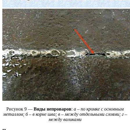
Рисунок 9 —
Виды непроваров
:
а – по кромке с основным
металлом; б – в корне шва; в – между отдельными слоями; г –
между валиками