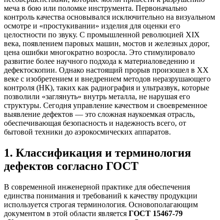
меча в бою или поломке инструмента. Первоначально
контроль качества основывался исключительно на визуальном
осмотре и «простукивании» изделия для оценки его
целостности по звуку. С промышленной революцией XIX
века, появлением паровых машин, мостов и железных дорог,
цена ошибки многократно возросла. Это стимулировало
развитие более научного подхода к материаловедению и
дефектоскопии. Однако настоящий прорыв произошел в XX
веке с изобретением и внедрением методов неразрушающего
контроля (НК), таких как радиография и ультразвук, которые
позволили «заглянуть» внутрь металла, не нарушая его
структуры. Сегодня управление качеством и своевременное
выявление дефектов — это сложная наукоемкая отрасль,
обеспечивающая безопасность и надежность всего, от
бытовой техники до аэрокосмических аппаратов.
1. Классификация и терминология
дефектов согласно ГОСТ
В современной инженерной практике для обеспечения
единства понимания и требований к качеству продукции
используется строгая терминология. Основополагающим
документом в этой области является
ГОСТ 15467-79