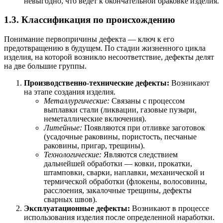
невыгодно, что ведет к окончательной браковке изделия.
1.3. Классификация по происхождению
Понимание первопричины дефекта — ключ к его
предотвращению в будущем. По стадии жизненного цикла
изделия, на которой возникло несоответствие, дефекты делят
на две большие группы.
Производственно-технические дефекты:
Возникают
на этапе создания изделия.
Металлургические:
Связаны с процессом
выплавки стали (ликвации, газовые пузыри,
неметаллические включения).
Литейные:
Появляются при отливке заготовок
(усадочные раковины, пористость, песчаные
раковины, пригар, трещины).
Технологические:
Являются следствием
дальнейшей обработки — ковки, прокатки,
штамповки, сварки, наплавки, механической и
термической обработки (флокены, волосовины,
расслоения, закалочные трещины, дефекты
сварных швов).
Эксплуатационные дефекты:
Возникают в процессе
использования изделия после определенной наработки.