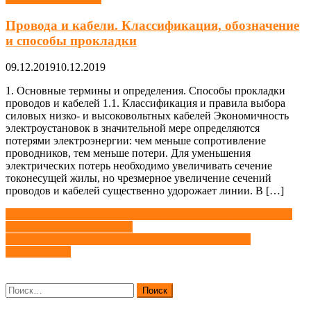
Провода и кабели. Классификация, обозначение
и способы прокладки
09.12.2019
10.12.2019
1. Основные термины и определения. Способы прокладки
проводов и кабелей 1.1. Классификация и правила выбора
силовых низко- и высоковольтных кабелей Экономичность
электроустановок в значительной мере определяются
потерями электроэнергии: чем меньше сопротивление
проводников, тем меньше потери. Для уменьшения
электрических потерь необходимо увеличивать сечение
токонесущей жилы, но чрезмерное увеличение сечений
проводов и кабелей существенно удорожает линии. В […]
Навигация
Диагностика и технология ремонта поверхностей нагрева и
барабанов паровых котлов
по
Бензин: характеристики, октановые числа, марки и
записям
производство
Найти: