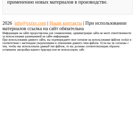
применению новых материалов в производстве.
2026
info@extxe.com
|
Наши контакты
| При использовании
материалов ссылка на сайт обязательна
Информация на сайте предоставлена для ознакомления, администрация сайта не несет ответственности
за использование размещенной на сайте информации.
При использовании данного сайта, вы подтверждаете свое согласие на использование файлов cookie в
соответствии с настоящим уведомлением в отношении данного типа файлов. Если вы не согласны с
тем, чтобы мы использовали данный тип файлов, то вы должны соответствующим образом
установить настройки вашего браузера или не использовать сайт.