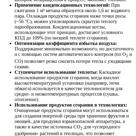
Применение конденсационных технологий:
При
сжигании 1 м³ метана образуется около 1,6 кг водяного
пара. Охлаждая продукты сгорания ниже точки росы
(~56 °С), можно утилизировать скрытую теплоту
парообразования. Конденсационные котлы,
использующие этот принцип, достигают условного
КПД до 109% (по низшей теплоте сгорания).
Оптимизация коэффициента избытка воздуха:
Поддержание минимально возможного, но достаточного
α с помощью систем автоматического контроля (по O
и
2
CO) позволяет резко снизить потери тепла с уходящими
газами.
Ступенчатое использование теплоты:
Каскадное
использование продуктов сгорания, когда выхлоп
высокотемпературной установки (например, печи
обжига) используется в качестве теплоносителя для
средне- и низкотемпературных процессов (сушка,
отопление).
Использование продуктов сгорания в технологиях:
Очищенные продукты сгорания могут использоваться
для создания инертной среды при хранении фруктов и
овощей, для продувки взрывоопасной аппаратуры, а
также в качестве источника CO
для «углеродного
2
удобрения» растений в теплицах, что позволяет