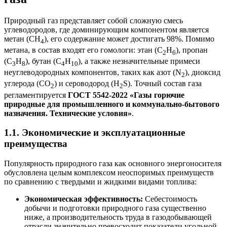
Природный газ представляет собой сложную смесь
углеводородов, где доминирующим компонентом является
метан (CH
), его содержание может достигать 98%. Помимо
4
метана, в состав входят его гомологи: этан (C
H
), пропан
2
6
(C
H
), бутан (C
H
), а также незначительные примеси
3
8
4
10
неуглеводородных компонентов, таких как азот (N
), диоксид
2
углерода (CO
) и сероводород (H
S). Точный состав газа
2
2
регламентируется
ГОСТ 5542-2022
«Газы горючие
природные для промышленного и коммунально-бытового
назначения. Технические условия»
.
1.1. Экономические и эксплуатационные
преимущества
Популярность природного газа как основного энергоносителя
обусловлена целым комплексом неоспоримых преимуществ
по сравнению с твердыми и жидкими видами топлива:
Экономическая эффективность:
Себестоимость
добычи и подготовки природного газа существенно
ниже, а производительность труда в газодобывающей
отрасли значительно превосходит показатели угольной