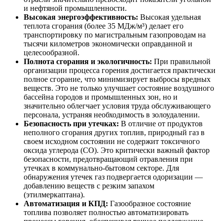
и нефтяной промышленности.
Высокая энергоэффективность:
Высокая удельная
теплота сгорания (более 35 МДж/м³) делает его
транспортировку по магистральным газопроводам на
тысячи километров экономически оправданной и
целесообразной.
Полнота сгорания и экологичность:
При правильной
организации процесса горения достигается практически
полное сгорание, что минимизирует выбросы вредных
веществ. Это не только улучшает состояние воздушного
бассейна городов и промышленных зон, но и
значительно облегчает условия труда обслуживающего
персонала, устраняя необходимость в золоудалении.
Безопасность при утечках:
В отличие от продуктов
неполного сгорания других топлив, природный газ в
своем исходном состоянии не содержит токсичного
оксида углерода (CO). Это критически важный фактор
безопасности, предотвращающий отравления при
утечках в коммунально-бытовом секторе. Для
обнаружения утечек газ подвергается одоризации —
добавлению веществ с резким запахом
(этилмеркаптана).
Автоматизация и КПД:
Газообразное состояние
топлива позволяет полностью автоматизировать