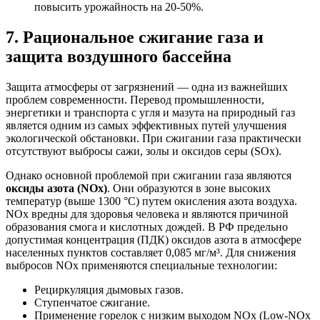
повысить урожайность на 20-50%.
7. Рациональное сжигание газа и
защита воздушного бассейна
Защита атмосферы от загрязнений — одна из важнейших
проблем современности. Перевод промышленности,
энергетики и транспорта с угля и мазута на природный газ
является одним из самых эффективных путей улучшения
экологической обстановки. При сжигании газа практически
отсутствуют выбросы сажи, золы и оксидов серы (SOx).
Однако основной проблемой при сжигании газа являются
оксиды азота (NOx)
. Они образуются в зоне высоких
температур (выше 1300 °С) путем окисления азота воздуха.
NOx вредны для здоровья человека и являются причиной
образования смога и кислотных дождей. В РФ предельно
допустимая концентрация (ПДК) оксидов азота в атмосфере
населенных пунктов составляет 0,085 мг/м³. Для снижения
выбросов NOx применяются специальные технологии:
Рециркуляция дымовых газов.
Ступенчатое сжигание.
Применение горелок с низким выходом NOx (Low-NOx