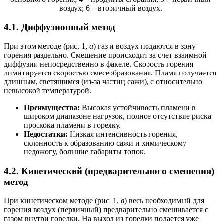
воздух; 6 – вторичный воздух.
4.1. Диффузионный метод
При этом методе (рис. 1,
а
) газ и воздух подаются в зону
горения раздельно. Смешение происходит за счет взаимной
диффузии непосредственно в факеле. Скорость горения
лимитируется скоростью смесеобразования. Пламя получается
длинным, светящимся (из-за частиц сажи), с относительно
невысокой температурой.
Преимущества:
Высокая устойчивость пламени в
широком диапазоне нагрузок, полное отсутствие риска
проскока пламени в горелку.
Недостатки:
Низкая интенсивность горения,
склонность к образованию сажи и химическому
недожогу, большие габариты топок.
4.2. Кинетический (предварительного смешения)
метод
При кинетическом методе (рис. 1,
в
) весь необходимый для
горения воздух (первичный) предварительно смешивается с
газом внутри горелки. На выход из горелки подается уже