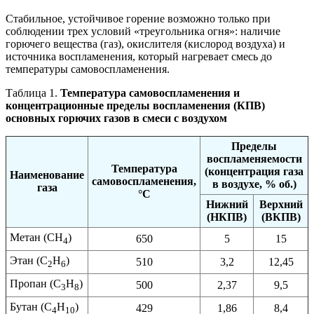
Стабильное, устойчивое горение возможно только при
соблюдении трех условий «треугольника огня»: наличие
горючего вещества (газ), окислителя (кислород воздуха) и
источника воспламенения, который нагревает смесь до
температуры самовоспламенения.
Таблица 1.
Температура самовоспламенения и
концентрационные пределы воспламенения (КПВ)
основных горючих газов в смеси с воздухом
Пределы
воспламеняемости
Температура
(концентрация газа
Наименование
самовоспламенения,
в воздухе, % об.)
газа
°С
Нижний
Верхний
(НКПВ)
(ВКПВ)
Метан (CH
)
650
5
15
4
Этан (C
H
)
510
3,2
12,45
2
6
Пропан (C
H
)
500
2,37
9,5
3
8
Бутан (C
H
)
429
1,86
8,4
4
10