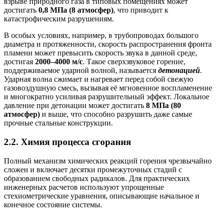
взрыве природного газа в типовых помещениях может
достигать
0,8 МПа (8 атмосфер)
, что приводит к
катастрофическим разрушениям.
В особых условиях, например, в трубопроводах большого
диаметра и протяженности, скорость распространения фронта
пламени может превысить скорость звука в данной среде,
достигая
2000–4000 м/с
. Такое сверхзвуковое горение,
поддерживаемое ударной волной, называется
детонацией
.
Ударная волна сжимает и нагревает перед собой свежую
газовоздушную смесь, вызывая её мгновенное воспламенение
и многократно усиливая разрушительный эффект. Локальное
давление при детонации может достигать
8 МПа (80
атмосфер)
и выше, что способно разрушить даже самые
прочные стальные конструкции.
2.2. Химия процесса сгорания
Полный механизм химических реакций горения чрезвычайно
сложен и включает десятки промежуточных стадий с
образованием свободных радикалов. Для практических
инженерных расчетов используют упрощенные
стехиометрические уравнения, описывающие начальное и
конечное состояние системы.