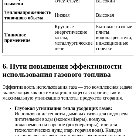
Отсутствует
Высокий
пламени
Теплонапряженность
Низкая
Высокая
топочного объема
Крупные
Бытовые газовые
энергетические
плиты,
Типичное
котлы,
водонагреватели,
применение
металлургические
инжекционные
печи
горелки
6. Пути повышения эффективности
использования газового топлива
Эффективность использования газа — это комплексная задача,
включающая как оптимизацию процесса сгорания, так и
максимальную утилизацию теплоты продуктов сгорания.
Глубокая утилизация тепла уходящих газов:
Использование теплоты дымовых газов для подогрева
питательной воды (экономайзеры), воздуха,
подаваемого на горение (рекуператоры), или для
технологических нужд (пар, горячая вода). Каждая
калория, возвращенная в процесс, экономит топливо.