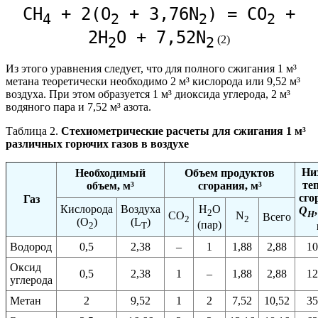
СН
+ 2(О
+ 3,76N
) = СО
+
4
2
2
2
2Н
О + 7,52N
(2)
2
2
Из этого уравнения следует, что для полного сжигания 1 м³
метана теоретически необходимо 2 м³ кислорода или 9,52 м³
воздуха. При этом образуется 1 м³ диоксида углерода, 2 м³
водяного пара и 7,52 м³ азота.
Таблица 2.
Стехиометрические расчеты для сжигания 1 м³
различных горючих газов в воздухе
Ни
Необходимый
Объем продуктов
те
объем, м³
сгорания, м³
сго
Газ
Кислорода
Воздуха
H
O
Q
2
H
CO
N
Всего
2
2
(O
)
(L
)
(пар)
2
T
Водород
0,5
2,38
–
1
1,88
2,88
10
Оксид
0,5
2,38
1
–
1,88
2,88
12
углерода
Метан
2
9,52
1
2
7,52
10,52
35