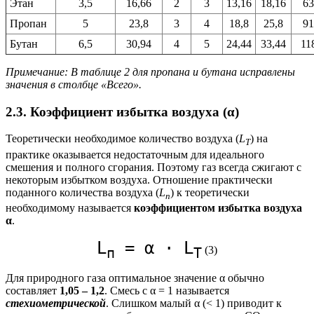
Этан
3,5
16,66
2
3
13,16
18,16
63
Пропан
5
23,8
3
4
18,8
25,8
91
Бутан
6,5
30,94
4
5
24,44
33,44
11
Примечание: В таблице 2 для пропана и бутана исправлены
значения в столбце «Всего».
2.3. Коэффициент избытка воздуха (α)
Теоретически необходимое количество воздуха (
L
) на
T
практике оказывается недостаточным для идеального
смешения и полного сгорания. Поэтому газ всегда сжигают с
некоторым избытком воздуха. Отношение практически
поданного количества воздуха (
L
) к теоретически
п
необходимому называется
коэффициентом избытка воздуха
α
.
L
= α · L
(3)
п
T
Для природного газа оптимальное значение α обычно
составляет
1,05 – 1,2
. Смесь с α = 1 называется
стехиометрической
. Слишком малый α (< 1) приводит к