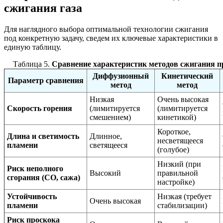
сжигания газа
Для наглядного выбора оптимальной технологии сжигания
под конкретную задачу, сведем их ключевые характеристики в
единую таблицу.
Таблица 5.
Сравнение характеристик методов сжигания п
Диффузионный
Кинетический
Параметр сравнения
метод
метод
Низкая
Очень высокая
Скорость горения
(лимитируется
(лимитируется
смешением)
кинетикой)
Короткое,
Длина и светимость
Длинное,
несветящееся
пламени
светящееся
(голубое)
Низкий (при
Риск неполного
Высокий
правильной
сгорания (CO, сажа)
настройке)
Устойчивость
Низкая (требует
Очень высокая
пламени
стабилизации)
Риск проскока