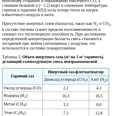
неполному сгоранию и образованию токсичного CO, а
слишком большой α (> 1,2) ведет к снижению температуры
горения и падению КПД из-за потерь тепла на нагрев
избыточного воздуха и азота.
Присутствие инертных газов (балласта), таких как N
и СО
,
2
2
в составе топлива сужает пределы воспламеняемости и
снижает его теплотворную способность. При достижении
определенной концентрации балласта смесь становится
негорючей при любом соотношении с воздухом, что
используется в системах пожаротушения.
Таблица 3.
Объем инертного газа (м³ на 1 м³ горючего),
делающий газовоздушную смесь невзрывоопасной
Инертный газ-флегматизатор
Горючий газ
Диоксид углерода (CO
)
Азот (N
)
2
2
Оксид углерода (CO)
2,2
4,1
Водород (H
)
10,3
16,5
2
Метан (CH
)
3,3
6,0
4
Этан (C
H
)
7,3
12,8
2
6