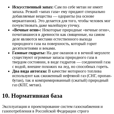
Искусственный запах:
Сам по себе метан не имеет
запаха. Резкий «запах газа» ему придают специально
добавляемые вещества — одоранты (на основе
меркаптанов). Это делается для того, чтобы человек мог
почувствовать даже малейшую утечку.
«Вечные огни»:
Некоторые природные «вечные огни»,
почитавшиеся в древности как священные, на самом
деле являются местами естественного выхода
природного газа на поверхность, который горит
десятилетиями и веками.
Газовые гидраты:
На дне океанов и в вечной мерзлоте
существуют огромные запасы природного газа в
твердом состоянии, в виде гидратов — соединений газа
с водой, внешне похожих на лед, но способных гореть.
Два вида автогаза:
В качестве моторного топлива
используют как сжиженный нефтяной газ (СНГ, пропан-
бутан), так и компримированный (сжатый) природный
газ (КПГ, метан).
10. Нормативная база
Эксплуатация и проектирование систем газоснабжения и
газопотребления в Российской Федерации строго