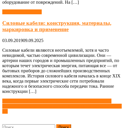
оборудование от повреждений. На […]
Электрические сети
Силовые кабели: конструкция, материалы,
маркировка и применение
03.09.2019
09.09.2025
Силовые кабели являются неотъемлемой, хотя и часто
невидимой, частью современной цивилизации. Они —
артерии наших городов и промышленных предприятий, по
которым течет электрическая энергия, питающая все — от
бытовых приборов до сложнейших производственных
комплексов. История силового кабеля началась в конце XIX
века, когда первые электрические сети потребовали
надежного и безопасного способа передачи тока. Ранние
конструкции […]
Навигация
Электроснабжение цехов промышленных предприятий
Расчет токов короткого замыкания в сетях напряжением до 1
по
кВ
записям
Найти: