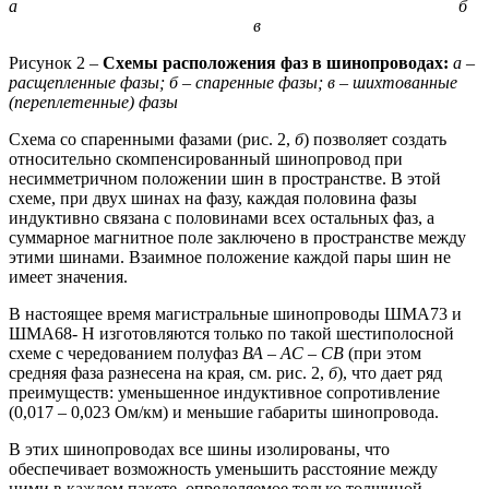
а б
в
Рисунок 2 –
Схемы расположения фаз в шинопроводах:
а –
расщепленные фазы; б – спаренные фазы; в – шихтованные
(переплетенные) фазы
Схема со спаренными фазами (рис. 2,
б
) позволяет создать
относительно скомпенсированный шинопровод при
несимметричном положении шин в пространстве. В этой
схеме, при двух шинах на фазу, каждая половина фазы
индуктивно связана с половинами всех остальных фаз, а
суммарное магнитное поле заключено в пространстве между
этими шинами. Взаимное положение каждой пары шин не
имеет значения.
В настоящее время магистральные шинопроводы ШМА73 и
ШМА68- Н изготовляются только по такой шестиполосной
схеме с чередованием полуфаз
ВА
–
AC
–
CB
(при этом
средняя фаза разнесена на края, см. рис. 2,
б
), что дает ряд
преимуществ: уменьшенное индуктивное сопротивление
(0,017 – 0,023 Ом/км) и меньшие габариты шинопровода.
В этих шинопроводах все шины изолированы, что
обеспечивает возможность уменьшить расстояние между
ними в каждом пакете, определяемое только толщиной