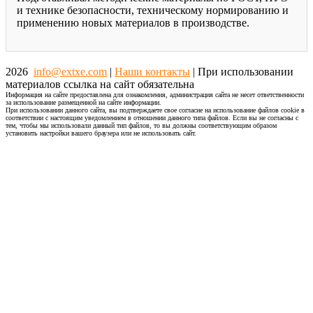
и технике безопасности, техническому нормированию и
применению новых материалов в производстве.
2026
info@extxe.com
|
Наши контакты
| При использовании
материалов ссылка на сайт обязательна
Информация на сайте предоставлена для ознакомления, администрация сайта не несет ответственности
за использование размещенной на сайте информации.
При использовании данного сайта, вы подтверждаете свое согласие на использование файлов cookie в
соответствии с настоящим уведомлением в отношении данного типа файлов. Если вы не согласны с
тем, чтобы мы использовали данный тип файлов, то вы должны соответствующим образом
установить настройки вашего браузера или не использовать сайт.