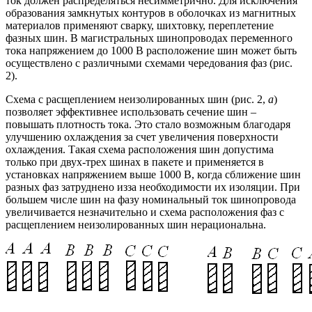
ток должен распределяться несимметрично. Для исключения
образования замкнутых контуров в оболочках из магнитных
материалов применяют сварку, шихтовку, переплетение
фазных шин. В магистральных шинопроводах переменного
тока напряжением до 1000 В расположение шин может быть
осуществлено с различными схемами чередования фаз (рис.
2).
Схема с расщеплением неизолированных шин (рис. 2,
а
)
позволяет эффективнее использовать сечение шин –
повышать плотность тока. Это стало возможным благодаря
улучшению охлаждения за счет увеличения поверхности
охлаждения. Такая схема расположения шин допустима
только при двух-трех шинах в пакете и применяется в
установках напряжением выше 1000 В, когда сближение шин
разных фаз затруднено изза необходимости их изоляции. При
большем числе шин на фазу номинальный ток шинопровода
увеличивается незначительно и схема расположения фаз с
расщеплением неизолированных шин нерациональна.