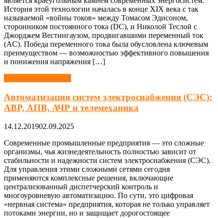
является краеугольным камнем современных энергосистем.
История этой технологии началась в конце XIX века с так
называемой «войны токов» между Томасом Эдисоном,
сторонником постоянного тока (DC), и Николой Теслой с
Джорджем Вестингаузом, продвигавшими переменный ток
(AC). Победа переменного тока была обусловлена ключевым
преимуществом — возможностью эффективного повышения
и понижения напряжения […]
Электрические сети
Автоматизация систем электроснабжения (СЭС):
АВР, АПВ, АЧР и телемеханика
14.12.2019
02.09.2025
Современные промышленные предприятия — это сложные
организмы, чья жизнедеятельность полностью зависит от
стабильности и надежности систем электроснабжения (СЭС).
Для управления этими сложными сетями сегодня
применяются комплексные решения, включающие
централизованный диспетчерский контроль и
многоуровневую автоматизацию. По сути, это цифровая
«нервная система» предприятия, которая не только управляет
потоками энергии, но и защищает дорогостоящее