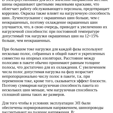
шины окрашивают цветными эмалевыми красками, что
облегчает работу обслуживающего персонала, предотвращает
коррозию. Окраска также влияет на нагрузочную способность
шин. Лучеиспускание с окрашенных шин больше, чем с
неокрашенных, поэтому охлаждение окрашенных шин
улучшается, что, в свою очередь, приводит к увеличению их
нагрузочной способности: при постоянной температуре
допустимый ток нагрузки окрашенных шин на 12÷15%
больше, чем неокрашенных.
При большом токе нагрузки для каждой фазы используют
несколько полос, собранных в общий пакет и укрепленных
совместно на опорных изоляторах. Расстояние между
полосами в пакете обычно принимают равным толщине
полосы, что достаточно для их охлаждения. С увеличением
числа полос допустимая нагрузка на фазу возрастает
непропорционально числу полос в пакете, т.к. при
переменном токе, кроме того, сказывается эффект близости.
Поэтому суммарная нагрузочная способность пакета из
нескольких шин меньше, чем нагрузочная способность
сплошной шины таких же размеров.
Для того чтобы в условиях эксплуатации ЭП были
обеспечены нормированным напряжением, шинопроводы
рассчитывают на падение напряжения, В: