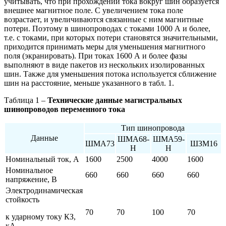
учитывать, что при прохождении тока вокруг шин образуется
внешнее магнитное поле. С увеличением тока поле
возрастает, и увеличиваются связанные с ним магнитные
потери. Поэтому в шинопроводах с токами 1000 А и более,
т.е. с токами, при которых потери становятся значительными,
приходится принимать меры для уменьшения магнитного
поля (экранировать). При токах 1600 А и более фазы
выполняют в виде пакетов из нескольких изолированных
шин. Также для уменьшения потока используется сближение
шин на расстояние, меньше указанного в табл. 1.
Таблица 1 –
Технические данные магистральных
шинопроводов переменного тока
Тип шинопровода
Данные
ШМА68-
ШМА59-
ШМА73
ШЗМ16
Н
Н
Номинальный ток, А
1600
2500
4000
1600
Номинальное
660
660
660
660
напряжение, В
Электродинамическая
стойкость
70
70
100
70
к ударному току КЗ,
кА