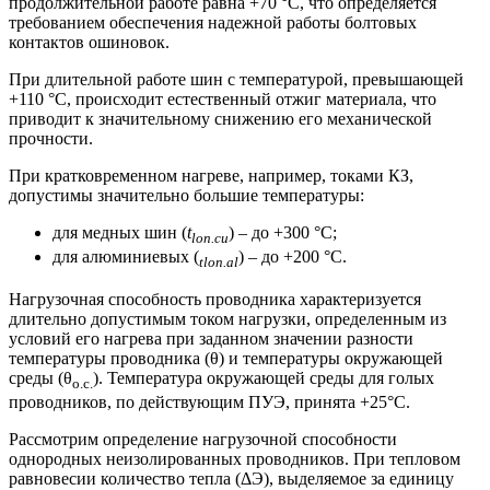
продолжительной работе равна +70 °С, что определяется
требованием обеспечения надежной работы болтовых
контактов ошиновок.
При длительной работе шин с температурой, превышающей
+110 °С, происходит естественный отжиг материала, что
приводит к значительному снижению его механической
прочности.
При кратковременном нагреве, например, токами КЗ,
допустимы значительно большие температуры:
для медных шин (
t
) – до +300 °С;
lon.cu
для алюминиевых (
) – до +200 °С.
tlon.al
Нагрузочная способность проводника характеризуется
длительно допустимым током нагрузки, определенным из
условий его нагрева при заданном значении разности
температуры проводника (θ) и температуры окружающей
среды (θ
). Температура окружающей среды для голых
о.с.
проводников, по действующим ПУЭ, принята +25°С.
Рассмотрим определение нагрузочной способности
однородных неизолированных проводников. При тепловом
равновесии количество тепла (ΔЭ), выделяемое за единицу