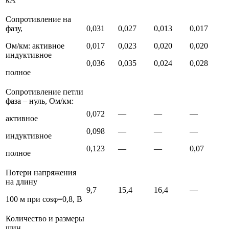
Сопротивление на
фазу,
0,031
0,027
0,013
0,017
Ом/км: активное
0,017
0,023
0,020
0,020
индуктивное
0,036
0,035
0,024
0,028
полное
Сопротивление петли
фаза – нуль, Ом/км:
0,072
—
—
—
активное
0,098
—
—
—
индуктивное
0,123
—
—
0,07
полное
Потери напряжения
на длину
9,7
15,4
16,4
—
100 м при cosφ=0,8, В
Количество и размеры
шин