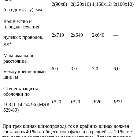
2(90х8)
2(120х10)
1(160х12)
2(100х10)
(на одну фазу), мм
Количество и
площадь сечения
2х710
2х640
2х640
—
нулевых проводов,
2
мм
Максимальное
расстояние
6,0
3,0
3,0
6,0
между креплениями
шин, м
Степень защиты
оболочки по
IP
20
IP
20
IP
20
IP
31
ГОСТ 14254-96 (МЭК
529-89)
При трех шинах шинопровода ток в крайних шинах должен
составлять 40 % от общего тока фазы, а в средней — 20 %, т.е.