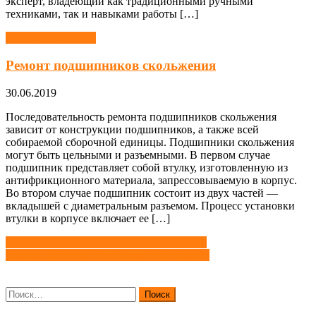
эксперт, владеющий как традиционными ручными
техниками, так и навыками работы […]
Слесарные работы
Ремонт подшипников скольжения
30.06.2019
Последовательность ремонта подшипников скольжения
зависит от конструкции подшипников, а также всей
собираемой сборочной единицы. Подшипники скольжения
могут быть цельными и разъемными. В первом случае
подшипник представляет собой втулку, изготовленную из
антифрикционного материала, запрессовываемую в корпус.
Во втором случае подшипник состоит из двух частей —
вкладышей с диаметральным разъемом. Процесс установки
втулки в корпусе включает ее […]
Навигация
Сверление, зенкерование, развертывание
Правка. Способы, инструмент для правки
по
записям
Найти: