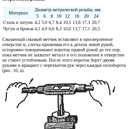
Диаметр метрической резьбы, мм
Материал
5
6
8
10
12
16
20
24
Сталь и латунь
4,2
5,0
6,7
8,4
10,1
13,8
17,3
20,7
Чугун и бронза
4,1
4,9
6,6
8,3
10,0
13,7
17,1
20,5
Смазанный смазкой метчик вставляют в просверленное
отверстие и, слегка прижимая его к детали левой рукой,
осторожно поворачивают вороток правой рукой до тех пор,
пока метчик не захватит металл и его положение в отверстии
не станет устойчивым. После этого вороток берут двумя
руками и вращают с перехватом рук через каждые полоборота
(рис. 10, а).