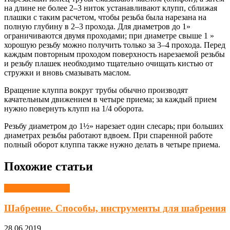
на длине не более 2–3 ниток устанавливают клупп, сближая
плашки с таким расчетом, чтобы резьба была нарезана на
полную глубину в 2–3 прохода. Для диаметров до 1»
ограничиваются двумя проходами; при диаметре свыше 1 »
хорошую резьбу можно получить только за 3–4 прохода. Перед
каждым повторным проходом поверхность нарезаемой резьбы
и резьбу плашек необходимо тщательно очищать кистью от
стружки и вновь смазывать маслом.
Вращение клуппа вокруг трубы обычно производят
качательным движением в четыре приема; за каждый прием
нужно повернуть клупп на 1/4 оборота.
Резьбу диаметром до 1½» нарезает один слесарь; при больших
диаметрах резьбы работают вдвоем. При спаренной работе
полный оборот клуппа также нужно делать в четыре приема.
Похожие статьи
Слесарные работы
Шабрение. Способы, инструменты для шабрения
28.06.2019