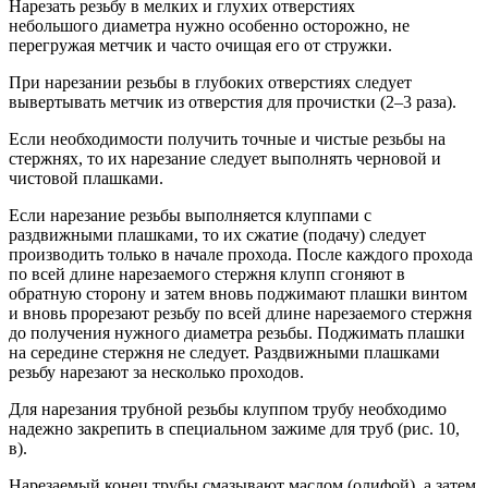
Нарезать резьбу в мелких и глухих отверстиях
небольшого диаметра нужно особенно осторожно, не
перегружая метчик и часто очищая его от стружки.
При нарезании резьбы в глубоких отверстиях следует
вывертывать метчик из отверстия для прочистки (2–3 раза).
Если необходимости получить точные и чистые резьбы на
стержнях, то их нарезание следует выполнять черновой и
чистовой плашками.
Если нарезание резьбы выполняется клуппами с
раздвижными плашками, то их сжатие (подачу) следует
производить только в начале прохода. После каждого прохода
по всей длине нарезаемого стержня клупп сгоняют в
обратную сторону и затем вновь поджимают плашки винтом
и вновь прорезают резьбу по всей длине нарезаемого стержня
до получения нужного диаметра резьбы. Поджимать плашки
на середине стержня не следует. Раздвижными плашками
резьбу нарезают за несколько проходов.
Для нарезания трубной резьбы клуппом трубу необходимо
надежно закрепить в специальном зажиме для труб (рис. 10,
в).
Нарезаемый конец трубы смазывают маслом (олифой), а затем