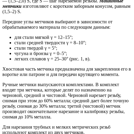
— (1,5–2,0) S, где S — шаг нарезаемой резьбы.
Машинные
метчики
изготовляют с коротким заборным конусом, равным
(1,5–2) S.
Передние углы метчиков выбирают в зависимости от
обрабатываемого материала по следующим данным:
для стали мягкой γ = 12–15°;
стали средней твердости γ = 8–10°;
стали твердой γ = 5°;
чугуна и бронзы γ = 0–5°;
легких сплавов γ = 25–30° (рис. 1, в).
Хвостовая часть метчика предназначена для закрепления его в
воротке или патроне и для передачи крутящего момента.
Ручные метчики выпускаются комплектами. В комплект
входят три метчика, которые делят по назначению на
черновой, средний и чистовой. Черновой нарезает резьбу,
снимая при этом до 60% металла; средний дает более точную
резьбу, снимая до 30% металла; третий (чистовой) метчик
производит окончательное нарезание и калибровку резьбы,
снимая до 10% металла.
Для нарезания трубных и мелких метрических резьб
используют комплект из двух метчиков.