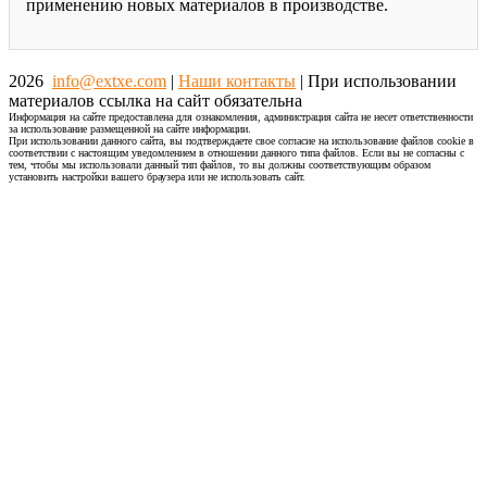
применению новых материалов в производстве.
2026
info@extxe.com
|
Наши контакты
| При использовании
материалов ссылка на сайт обязательна
Информация на сайте предоставлена для ознакомления, администрация сайта не несет ответственности
за использование размещенной на сайте информации.
При использовании данного сайта, вы подтверждаете свое согласие на использование файлов cookie в
соответствии с настоящим уведомлением в отношении данного типа файлов. Если вы не согласны с
тем, чтобы мы использовали данный тип файлов, то вы должны соответствующим образом
установить настройки вашего браузера или не использовать сайт.