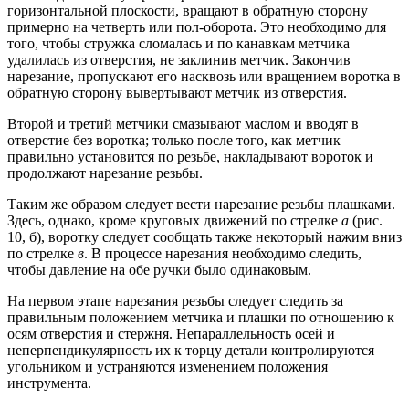
горизонтальной плоскости, вращают в обратную сторону
примерно на четверть или пол-оборота. Это необходимо для
того, чтобы стружка сломалась и по канавкам метчика
удалилась из отверстия, не заклинив метчик. Закончив
нарезание, пропускают его насквозь или вращением воротка в
обратную сторону вывертывают метчик из отверстия.
Второй и третий метчики смазывают маслом и вводят в
отверстие без воротка; только после того, как метчик
правильно установится по резьбе, накладывают вороток и
продолжают нарезание резьбы.
Таким же образом следует вести нарезание резьбы плашками.
Здесь, однако, кроме круговых движений по стрелке
а
(рис.
10, б), воротку следует сообщать также некоторый нажим вниз
по стрелке
в
. В процессе нарезания необходимо следить,
чтобы давление на обе ручки было одинаковым.
На первом этапе нарезания резьбы следует следить за
правильным положением метчика и плашки по отношению к
осям отверстия и стержня. Непараллельность осей и
неперпендикулярность их к торцу детали контролируются
угольником и устраняются изменением положения
инструмента.