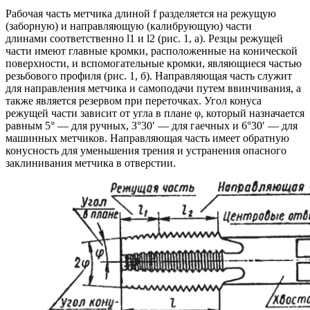
Рабочая часть метчика длиной f разделяется на режущую
(заборную) и направляющую (калибрующую) части
длинами соответственно l1 и l2 (рис. 1, а). Резцы режущей
части имеют главные кромки, расположенные на конической
поверхности, и вспомогательные кромки, являющиеся частью
резьбового профиля (рис. 1, б). Направляющая часть служит
для направления метчика и самоподачи путем ввинчивания, а
также является резервом при переточках. Угол конуса
режущей части зависит от угла в плане φ, который назначается
равным 5° — для ручных, 3°30′ — для гаечных и 6°30′ — для
машинных метчиков. Направляющая часть имеет обратную
конусность для уменьшения трения и устранения опасного
заклинивания метчика в отверстии.