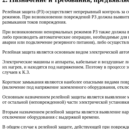
Релейная защита (РЗ) осуществляет непрерывный контроль за 
режимов. При возникновении повреждений РЗ должна выявить 
размыкания токов повреждения.
При возникновении ненормальных режимов РЗ также должна выя
либо производить автоматические операции, необходимые для 
аварии или подключение резервного питания), либо осуществ
Релейная защита является основным видом электрической авто
Электрические машины и аппараты, кабельные и воздушные ли
их нагрев, и находятся под напряжением. Поэтому в процесс
случаев к К.З.
Короткие замыкания являются наиболее опасными видами повр
(включение под напряжение заземленного оборудования, отклю
Основным назначением релейной защиты является выявление м
от остальной (неповрежденной) части электрической установки
Вторым назначением релейной защиты является выявление на
отключение оборудования с выдержкой времени.
В общем случае к релейной защите, действующей при поврежд