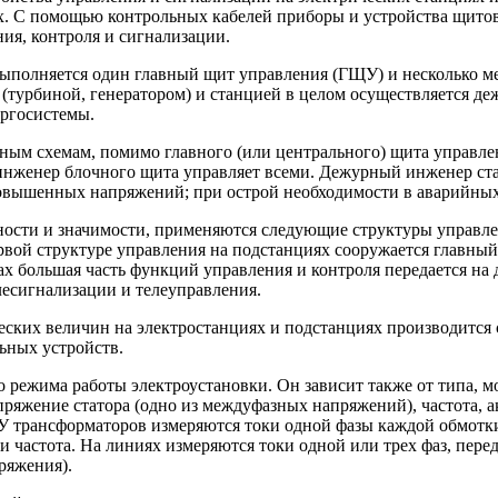
х. С помощью контрольных кабелей приборы и устройства щито
ия, контроля и сигнализации.
выполняется один главный щит управления (ГЩУ) и несколько м
и (турбиной, генератором) и станцией в целом осуществляется 
ергосистемы.
ным схемам, помимо главного (или центрального) щита управл
инженер блочного щита управляет всеми. Дежурный инженер ста
вышенных напряжений; при острой необходимости в аварийных 
жности и значимости, применяются следующие структуры управл
ервой структуре управления на подстанциях сооружается главны
рах большая часть функций управления и контроля передается н
лесигнализации и телеуправления.
еских величин на электростанциях и подстанциях производит
ьных устройств.
 режима работы электроустановки. Он зависит также от типа, м
апряжение статора (одно из междуфазных напряжений), частота, 
 У трансформаторов измеряются токи одной фазы каждой обмотк
астота. На линиях измеряются токи одной или трех фаз, передав
ряжения).