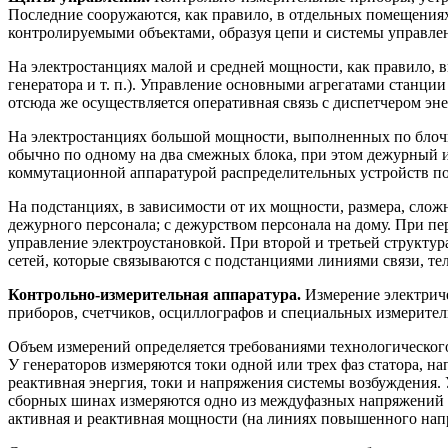
Последние сооружаются, как правило, в отдельных помещения
контролируемыми объектами, образуя цепи и системы управлен
На электростанциях малой и средней мощности, как правило, 
генератора и т. п.). Управление основными агрегатами станци
отсюда же осуществляется оперативная связь с диспетчером эн
На электростанциях большой мощности, выполненных по блоч
обычно по одному на два смежных блока, при этом дежурный 
коммутационной аппаратурой распределительных устройств по
На подстанциях, в зависимости от их мощности, размера, сло
дежурного персонала; с дежурством персонала на дому. При п
управление электроустановкой. При второй и третьей структу
сетей, которые связываются с подстанциями линиями связи, те
Контрольно-измерительная аппаратура.
Измерение электрич
приборов, счетчиков, осциллографов и специальных измерител
Объем измерений определяется требованиями технологического
У генераторов измеряются токи одной или трех фаз статора, н
реактивная энергия, токи и напряжения системы возбуждения.
сборных шинах измеряются одно из междуфазных напряжений и ч
активная и реактивная мощности (на линиях повышенного нап