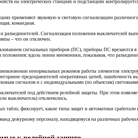
ств на электрических станциях и подстанциях контролируется 
анциях применяют звуковую и световую сигнализацию различног
щая, командная.
и разъединителей. Сигнализация положения выключателей выпо
ампы – что он отключен.
ьзованием сигнальных приборов (ПС), приборы ПС врезаются в
а положения: вдоль линии мнемоники, показывая, что разъедин
озникновении ненормальных режимов работы элементов электро
регорание предохранителей оперативных цепей, ошибочность вы
уковым сигналом и с индивидуальными (по объектам) световыми 
ыключателей под действием релейной защиты. При этом появляе
или выключатель) отключились.
ых табло, фиксирует, какие типы защит и автоматики сработали 
оманд дежурному персоналу, находящемуся на различных рабочих
яемые к релейной защите