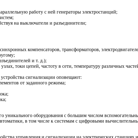
параллельную работу с ней генераторы электростанций;
истем;
йствуя на выключатели и разъединители;
синхронных компенсаторов, трансформаторов, электродвигателей,
ругому;
ъединителей и т. д.);
лах, токи цепей, частоту в сети, температуру различных частей 
и устройства сигнализации оповещают:
лементов от заданного режима;
ока;
ка;
ого уникального оборудования с большим числом вспомогательн
м автоматики, в том числе к системам с цифровыми вычислител
ойства управления и сигнализации на электрических станциях 