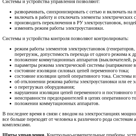
Системы и устройства управления позволяют:
разворачивать, синхронизировать с сетью и включать на 
включать в работу и отключать элементы электрических с
производить переключения в РУ электроустановок, возде
изменять режим работы электроустановки.
Системы и устройства контроля позволяют контролировать:
режим работы элементов электроустановок (генераторов, 
перегрузок, допустимость перехода от одного режима к д
положение коммутационных аппаратов (выключателей, раз
параметры режима электрической системы (напряжение в уз
состояние изоляции силовых цепей переменного тока;
состояние изоляции цепей оперативного тока. Системы 
об отклонении режима работы электроустановки или ее э
о перегрузках оборудования;
нарушении изоляции цепей переменного и постоянного т
неисправности предохранителей в цепях оперативного то
положении коммутационных аппаратов.
В последнее время в связи с вводом на электростанциях мощн
все больше переходят от человека к различного рода система
комплексами.
Щиты управления.
Контрольно-измерительные приборы, устр