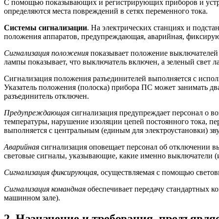
С помощью показывающих и регистрирующих приборов и устрой
определяются места повреждений в сетях переменного тока.
Системы сигнализации
. На электрических станциях и подст
положения аппаратов, предупреждающая, аварийная, фиксирую
Сигнализация положения
показывает положение выключателей 
лампы показывает, что выключатель включен, а зеленый свет л
Сигнализация положения разъединителей выполняется с испол
Указатель положения (полоска) прибора ПС может занимать дв
разъединитель отключен.
Предупреждающая
сигнализация предупреждает персонал о в
температуры, нарушение изоляции цепей постоянного тока, пе
выполняется с центральным (единым для электроустановки) зв
Аварийная
сигнализация оповещает персонал об отключении в
световые сигналы, указывающие, какие именно выключатели (
Сигнализация фиксирующая
, осуществляемая с помощью светов
Сигнализация командная
обеспечивает передачу стандартных к
машинном зале).
2. Назначение и требования, предъявл