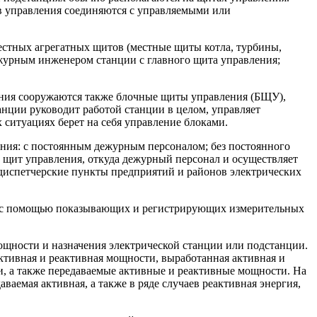
в управления соединяются с управляемыми или
естных агрегатных щитов (местные щиты котла, турбины,
дежурным инженером станции с главного щита управления;
ения сооружаются также блочные щиты управления (БЩУ),
нции руководит работой станции в целом, управляет
ситуациях берет на себя управление блоками.
ения: с постоянным дежурным персоналом; без постоянного
й щит управления, откуда дежурный персонал и осуществляет
а диспетчерские пункты предприятий и районов электрических
ся с помощью показывающих и регистрирующих измерительных
ощности и назначения электрической станции или подстанции.
активная и реактивная мощности, выработанная активная и
и, а также передаваемые активные и реактивные мощности. На
аемая активная, а также в ряде случаев реактивная энергия,