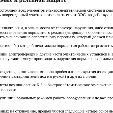
состоянием всех элементов электроэнергетической системы и р
повреждённый участок и отключить его от ЭЭС, воздействуя н
влять их и, в зависимости от характера нарушения, либо отклю
восстановления нормального режима (например, включение посл
лять сигнализацию оперативному персоналу, который должен пр
матики, без которой невозможна нормальная работа энергосистем
нии электропередач и другие части электрических установок и 
е эксплуатации могут происходить нарушения нормальных режимо
еждения, возникающими из-за пробоя или перекрытия изоляции
чение разъединителей под нагрузкой) и других причин.
еста возникновения К.З. и быстрое автоматическое отключение
 или сети.
рушений нормальных режимов работы оборудования и подача п
ениях на отключение, предъявляются следующие четыре основны