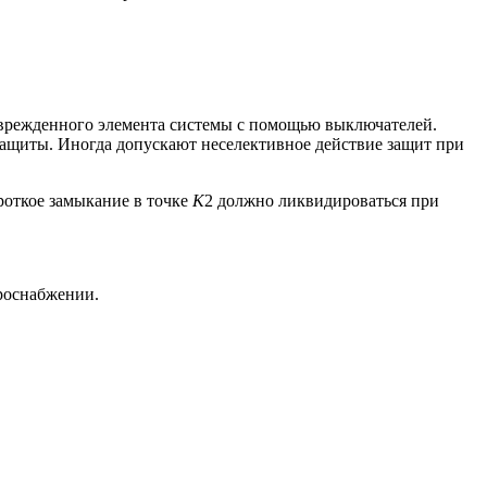
поврежденного элемента системы с помощью выключателей.
защиты. Иногда допускают неселективное действие защит при
ороткое замыкание в точке
К
2 должно ликвидироваться при
роснабжении.