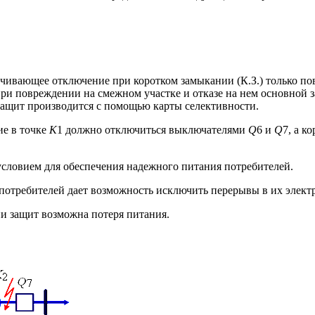
печивающее отключение при коротком замыкании (К.З.) только 
ри повреждении на смежном участке и отказе на нем основной 
защит производится с помощью карты селективности.
ие в точке
К
1 должно отключиться выключателями
Q
6 и
Q
7, а к
условием для обеспечения надежного питания потребителей.
 потребителей дает возможность исключить перерывы в их элект
и защит возможна потеря питания.