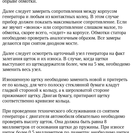
обрыве обмотки.
Далее следует замерить сопротивления между корпусом
генератора и любым из контактных колец. В этом случае
прибор должен показать максимальное сопротивление. Если
же звучит «звонок» или сопротивление слишком малое, то
обмотка, скорее всего, «сидит» на корпусе. Обмотки статора
необходимо проверить аналогичным образом. Все замеры
делаются при снятом диодном мосте.
Далее следует осмотреть щеточный узел генератора на факт
залегания щеток и их износа. В случае, когда щетки
выступают из щеткодержателя более, чем на 5 мм, необходимо
заменить весь узел.
Изношенную щетку необходимо заменить новой и притереть
ее по кольцу, для чего полоску стеклянной бумаги кладут
гладкой стороной к кольцу, а к шероховатой стороне
прижимают щетку. Двигая бумагу, притирают щетку
соответственно кривизне кольца.
При проведении технического обслуживания со снятием
генератора с двигателя автомобиля обязательно необходимо
проверять высоту щеток. Она должна быть равна 8
миллиметров от основания щетки до пружины. При износе
щеток более 0,5 миллиметров по диаметру, необходимо щетки