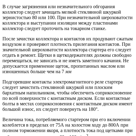
В случае загрязнения или незначительного обгорания
коллектор следует зачищать мелкой стеклянной шкуркой
зернистостью 80 или 100. При незначительной шероховатости
коллектора и выступании изоляции между пластинами
коллектор следует проточить на токарном станке.
После зачистки коллектора и контактов их продувают сжатым
воздухом и проверяют плотность прилегания контактов. При
значительной шероховатости коллектора стартера его следует
отдать в ремонт. Щетки в щеткодержателях должны свободно
перемещаться, не зависать и не иметь заметного качания. Не
допускается применение щеток, пропитанных маслом или
изношенных больше чем на 7
мм
Подгоревшие контакты электромагнитного реле стартера
следует зачистить стеклянной шкуркой или плоским
бархатным напильником, чтобы обеспечить соприкосновение
по всей поверхности с контактным диском. Если контактные
болты в местах соприкосновения с контактным диском имеют
большой износ, их следует повернуть на 180°.
Величина тока, потребляемого стартером при его включении
колеблется в пределах от 75А на холостом ходу до 800А при
полном торможении якоря, а плотность тока под щетками при
2