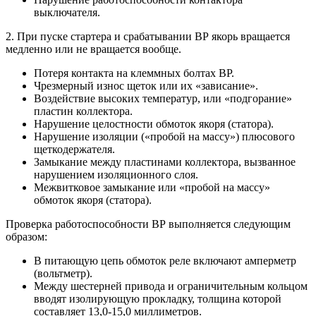
выключателя.
2. При пуске стартера и срабатывании ВР якорь вращается
медленно или не вращается вообще.
Потеря контакта на клеммных болтах ВР.
Чрезмерный износ щеток или их «зависание».
Воздействие высоких температур, или «подгорание»
пластин коллектора.
Нарушение целостности обмоток якоря (статора).
Нарушение изоляции («пробой на массу») плюсового
щеткодержателя.
Замыкание между пластинами коллектора, вызванное
нарушением изоляционного слоя.
Межвитковое замыкание или «пробой на массу»
обмоток якоря (статора).
Проверка работоспособности ВР выполняется следующим
образом:
В питающую цепь обмоток реле включают амперметр
(вольтметр).
Между шестерней привода и ограничительным кольцом
вводят изолирующую прокладку, толщина которой
составляет 13,0-15,0 миллиметров.