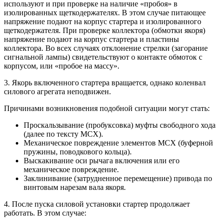
используют и при проверке на наличие «пробоя» в
изолированных щеткодержателях. В этом случае питающее
напряжение подают на корпус стартера и изолированного
щеткодержателя. При проверке коллектора (обмотки якоря)
напряжение подают на корпус стартера и пластины
коллектора. Во всех случаях отклонение стрелки (загорание
сигнальной лампы) свидетельствуют о контакте обмоток с
корпусом, или «пробое на массу».
3. Якорь включенного стартера вращается, однако коленвал
силового агрегата неподвижен.
Причинами возникновения подобной ситуации могут стать:
Проскальзывание (пробуксовка) муфты свободного хода
(далее по тексту МСХ).
Механическое повреждение элементов МСХ (буферной
пружины, поводкового кольца).
Выскакивание оси рычага включения или его
механическое повреждение.
Заклинивание (затрудненное перемещение) привода по
винтовым нарезам вала якоря.
4. После пуска силовой установки стартер продолжает
работать. В этом случае: