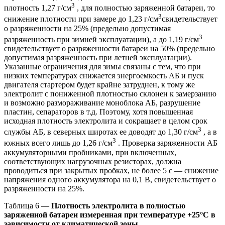
3
плотность 1,27 г/см
, для полностью заряженной батареи, то
3
снижение плотности при замере до 1,23 г/см
свидетельствует
о разряженности на 25% (предельно допустимая
3
разряженность при зимней эксплуатации), а до 1,19 г/см
свидетельствует о разряженности батареи на 50% (предельно
допустимая разряженность при летней эксплуатации).
Указанные ограничения для зимы связаны с тем, что при
низких температурах снижается энергоемкость АБ и пуск
двигателя стартером будет крайне затруднен, к тому же
электролит с пониженной плотностью склонен к замерзанию
и возможно размораживание моноблока АБ, разрушение
пластин, сепараторов в т.д. Поэтому, хотя повышенная
исходная плотность электролита и сокращает в целом срок
3
службы АБ, в северных широтах ее доводят до 1,30 г/см
, а в
3
южных всего лишь до 1,26 г/см
. Проверка заряженности АБ
аккумуляторными пробниками, при включенных,
соответствующих нагрузочных резисторах, должна
проводиться при закрытых пробках, не более 5 с — снижение
напряжения одного аккумулятора на 0,1 В, свидетельствует о
разряженности на 25%.
Таблица 6 —
Плотность электролита в полностью
заряженной батареи измеренная при температуре +25°С в
зависимости от климатической зоны