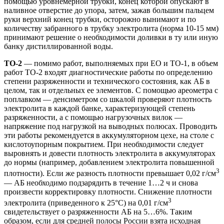
помощью уровнемерной трубки, конец которой опускают в
наливное отверстие до упора, затем, зажав большим пальцем
руки верхний конец трубки, осторожно вынимают и по
количеству забранного в трубку электролита (норма 10-15 мм)
принимают решение о необходимости доливки в ту или иную
банку дистиллированной воды.
ТО-2
— помимо работ, выполняемых при ЕО и ТО-1, в объем
работ ТО-2 входят диагностические работы по определению
степени разряженности и технического состояния, как АБ в
целом, так и отдельных ее элементов. С помощью ареометра с
поплавком — денсиметром со шкалой проверяют плотность
электролита в каждой банке, характеризующей степень
разряженности, а с помощью нагрузочных вилок —
напряжение под нагрузкой на выводных полюсах. Проводить
эти работы рекомендуется в аккумуляторном цехе, на столе с
кислотоупорным покрытием. При необходимости следует
выровнять и довести плотность электролита в аккумуляторах
до нормы (например, добавлением электролита повышенной
3
плотности). Если же разность плотности превышает 0,02 г/см
— АБ необходимо подзарядить в течение 1…2 ч и снова
произвести корректировку плотности. Снижение плотности
3
электролита (приведенного к 25°С) на 0,01 г/см
свидетельствует о разряженности АБ на 5…6%. Таким
образом, если для средней полосы России взята исходная