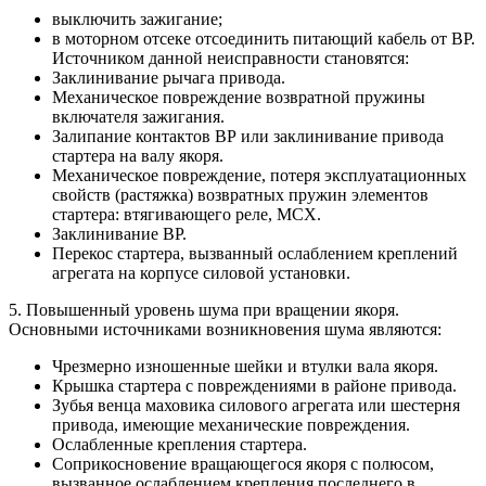
выключить зажигание;
в моторном отсеке отсоединить питающий кабель от ВР.
Источником данной неисправности становятся:
Заклинивание рычага привода.
Механическое повреждение возвратной пружины
включателя зажигания.
Залипание контактов ВР или заклинивание привода
стартера на валу якоря.
Механическое повреждение, потеря эксплуатационных
свойств (растяжка) возвратных пружин элементов
стартера: втягивающего реле, МСХ.
Заклинивание ВР.
Перекос стартера, вызванный ослаблением креплений
агрегата на корпусе силовой установки.
5. Повышенный уровень шума при вращении якоря.
Основными источниками возникновения шума являются:
Чрезмерно изношенные шейки и втулки вала якоря.
Крышка стартера с повреждениями в районе привода.
Зубья венца маховика силового агрегата или шестерня
привода, имеющие механические повреждения.
Ослабленные крепления стартера.
Соприкосновение вращающегося якоря с полюсом,
вызванное ослаблением крепления последнего в