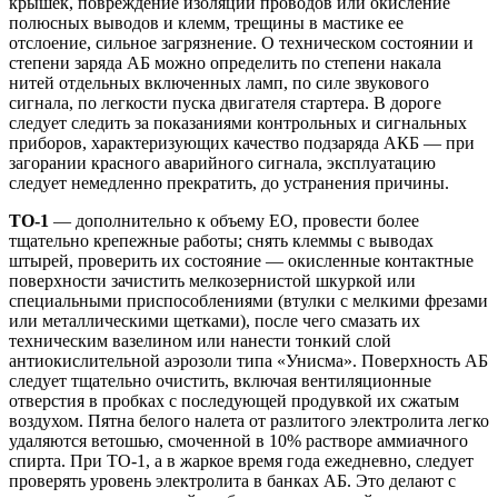
крышек, повреждение изоляции проводов или окисление
полюсных выводов и клемм, трещины в мастике ее
отслоение, сильное загрязнение. О техническом состоянии и
степени заряда АБ можно определить по степени накала
нитей отдельных включенных ламп, по силе звукового
сигнала, по легкости пуска двигателя стартера. В дороге
следует следить за показаниями контрольных и сигнальных
приборов, характеризующих качество подзаряда АКБ — при
загорании красного аварийного сигнала, эксплуатацию
следует немедленно прекратить, до устранения причины.
ТО-1
— дополнительно к объему ЕО, провести более
тщательно крепежные работы; снять клеммы с выводах
штырей, проверить их состояние — окисленные контактные
поверхности зачистить мелкозернистой шкуркой или
специальными приспособлениями (втулки с мелкими фрезами
или металлическими щетками), после чего смазать их
техническим вазелином или нанести тонкий слой
антиокислительной аэрозоли типа «Унисма». Поверхность АБ
следует тщательно очистить, включая вентиляционные
отверстия в пробках с последующей продувкой их сжатым
воздухом. Пятна белого налета от разлитого электролита легко
удаляются ветошью, смоченной в 10% растворе аммиачного
спирта. При ТО-1, а в жаркое время года ежедневно, следует
проверять уровень электролита в банках АБ. Это делают с