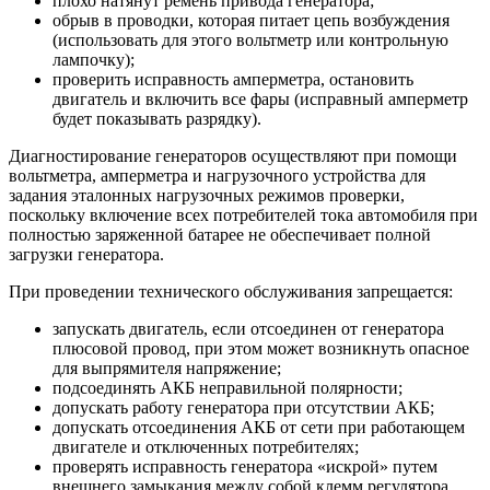
плохо натянут ремень привода генератора;
обрыв в проводки, которая питает цепь возбуждения
(использовать для этого вольтметр или контрольную
лампочку);
проверить исправность амперметра, остановить
двигатель и включить все фары (исправный амперметр
будет показывать разрядку).
Диагностирование генераторов осуществляют при помощи
вольтметра, амперметра и нагрузочного устройства для
задания эталонных нагрузочных режимов проверки,
поскольку включение всех потребителей тока автомобиля при
полностью заряженной батарее не обеспечивает полной
загрузки генератора.
При проведении технического обслуживания запрещается:
запускать двигатель, если отсоединен от генератора
плюсовой провод, при этом может возникнуть опасное
для выпрямителя напряжение;
подсоединять АКБ неправильной полярности;
допускать работу генератора при отсутствии АКБ;
допускать отсоединения АКБ от сети при работающем
двигателе и отключенных потребителях;
проверять исправность генератора «искрой» путем
внешнего замыкания между собой клемм регулятора