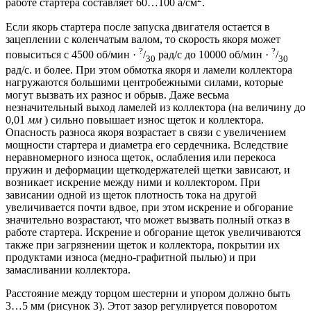
работе стартера составляет 60…100 а/см
.
Если якорь стартера после запуска двигателя остается в
зацеплении с коленчатым валом, то скорость якоря может
?
?
повыситься с 4500 об/мин ·
/
рад/с до 10000 об/мин ·
/
30
30
рад/с. и более. При этом обмотка якоря и ламели коллектора
нагружаются большими центробежными силами, которые
могут вызвать их разнос и обрыв. Даже весьма
незначительный выход ламелей из коллектора (на величину до
0,01
мм
) сильно повышает износ щеток и коллектора.
Опасность разноса якоря возрастает в связи с увеличением
мощности стартера и диаметра его сердечника. Вследствие
неравномерного износа щеток, ослабления или перекоса
пружин и деформации щеткодержателей щетки зависают, и
возникает искрение между ними и коллектором. При
зависании одной из щеток плотность тока на другой
увеличивается почти вдвое, при этом искрение и обгорание
значительно возрастают, что может вызвать полный отказ в
работе стартера. Искрение и обгорание щеток увеличиваются
также при загрязнении щеток и коллектора, покрытии их
продуктами износа (медно-графитной пылью) и при
замасливании коллектора.
Расстояние между торцом шестерни и упором должно быть
3…5 мм (pиcунок 3). Этот зазор регулируется поворотом