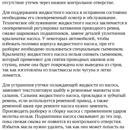
отсутствие утечек через нижнее контрольное отверстие.
Для поддержания жидкостного насоса в исправном состоянии
необходимы его своевременный осмотр и обслуживание.
Техническое обслуживание жидкостного насоса заключается в
своевременной регулировке натяжения приводного ремня,
смазке шариковых подшипников, замене деталей уплотнения
крыльчатки насоса. У некоторых автомобилей, чтобы
избежать поломки корпуса жидкостного насоса, при его
разборке необходимо пользоваться специальным съемником.
Крыльчатку жидкостного насоса нельзя снимать съемником,
который применяют для снятия приводных шкивов или
ступиц, иначе она будет повреждена или выведена из строя,
так как изготовлена из пластмассы или чугуна и легко
ломается.
Для устранения утечки охлаждающей жидкости из насоса,
заменяют текстолитовую шайбу и резиновые манжеты или
сальник. Сальник жидкостного насоса, прокладки и зубчатый
ремень, если используется ременной привод, а также
ременной шкив при ремонте насоса нужно заменить.
Производить разборку и сборку насоса с применением ударов
молотка нельзя. Подшипники насоса смазывают до тех пор,
пока свежая смазка не появится из контрольного отверстия.
Избыток масла нужно удалить, так как оно может попасть на