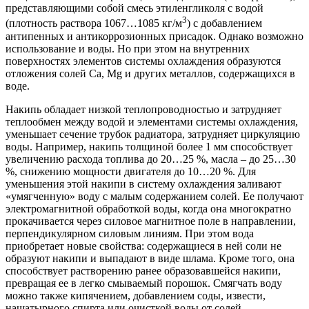
представляющими собой смесь этиленгликоля с водой
3
(плотность раствора 1067…1085 кг/м
) с добавлением
антипенных и антикоррозионных присадок. Однако возможно
использование и воды. Но при этом на внутренних
поверхностях элементов системы охлаждения образуются
отложения солей Са, Мg и других металлов, содержащихся в
воде.
Накипь обладает низкой теплопроводностью и затрудняет
теплообмен между водой и элементами системы охлаждения,
уменьшает сечение трубок радиатора, затрудняет циркуляцию
воды. Например, накипь толщиной более 1 мм способствует
увеличению расхода топлива до 20…25 %, масла – до 25…30
%, снижению мощности двигателя до 10…20 %. Для
уменьшения этой накипи в систему охлаждения заливают
«умягченную» воду с малым содержанием солей. Ее получают
электромагнитной обработкой воды, когда она многократно
прокачивается через силовое магнитное поле в направлении,
перпендикулярном силовым линиям. При этом вода
приобретает новые свойства: содержащиеся в ней соли не
образуют накипи и выпадают в виде шлама. Кроме того, она
способствует растворению ранее образовавшейся накипи,
превращая ее в легко смываемый порошок. Смягчать воду
можно также кипячением, добавлением соды, извести,
нашатырного спирта или очисткой воды от солей