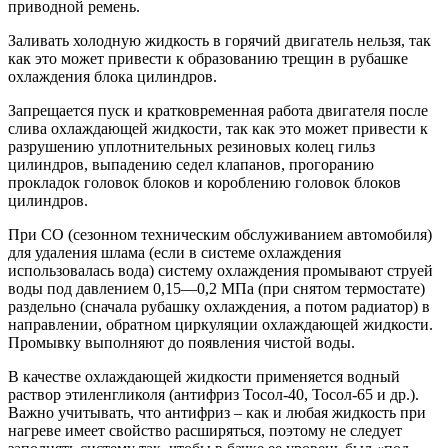
приводной ремень.
Заливать холодную жидкость в горячий двигатель нельзя, так
как это может привести к образованию трещин в рубашке
охлаждения блока цилиндров.
Запрещается пуск и кратковременная работа двигателя после
слива охлаждающей жидкости, так как это может привести к
разрушению уплотнительных резиновых колец гильз
цилиндров, выпадению седел клапанов, прогоранию
прокладок головок блоков и короблению головок блоков
цилиндров.
При СО (сезонном техническим обслуживанием автомобиля)
для удаления шлама (если в системе охлаждения
использовалась вода) систему охлаждения промывают струей
воды под давлением 0,15—0,2 МПа (при снятом термостате)
раздельно (сначала рубашку охлаждения, а потом радиатор) в
направлении, обратном циркуляции охлаждающей жидкости.
Промывку выполняют до появления чистой воды.
В качестве охлаждающей жидкости применяется водный
раствор этиленгликоля (антифриз Тосол-40, Тосол-65 и др.).
Важно учитывать, что антифриз – как и любая жидкость при
нагреве имеет свойство расширяться, поэтому не следует