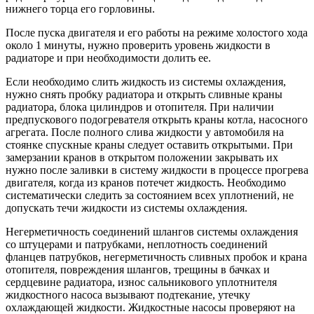
нижнего торца его горловины.
После пуска двигателя и его работы на режиме холостого хода
около 1 минуты, нужно проверить уровень жидкости в
радиаторе и при необходимости долить ее.
Если необходимо слить жидкость из системы охлаждения,
нужно снять пробку радиатора и открыть сливные краны
радиатора, блока цилиндров и отопителя. При наличии
предпускового подогревателя открыть краны котла, насосного
агрегата. После полного слива жидкости у автомобиля на
стоянке спускные краны следует оставить открытыми. При
замерзании кранов в открытом положении закрывать их
нужно после заливки в систему жидкости в процессе прогрева
двигателя, когда из кранов потечет жидкость. Необходимо
систематически следить за состоянием всех уплотнений, не
допускать течи жидкости из системы охлаждения.
Негерметичность соединений шлангов системы охлаждения
со штуцерами и патрубками, неплотность соединений
фланцев патрубков, негерметичность сливных пробок и крана
отопителя, повреждения шлангов, трещины в бачках и
сердцевине радиатора, износ сальникового уплотнителя
жидкостного насоса вызывают подтекание, утечку
охлаждающей жидкости. Жидкостные насосы проверяют на