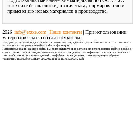
Подготавливал методические материалы по ГОСТ, ПУЭ
и технике безопасности, техническому нормированию и
применению новых материалов в производстве.
2026
info@extxe.com
|
Наши контакты
| При использовании
материалов ссылка на сайт обязательна
Информация на сайте предоставлена для ознакомления, администрация сайта не несет ответственности
за использование размещенной на сайте информации.
При использовании данного сайта, вы подтверждаете свое согласие на использование файлов cookie в
соответствии с настоящим уведомлением в отношении данного типа файлов. Если вы не согласны с
тем, чтобы мы использовали данный тип файлов, то вы должны соответствующим образом
установить настройки вашего браузера или не использовать сайт.