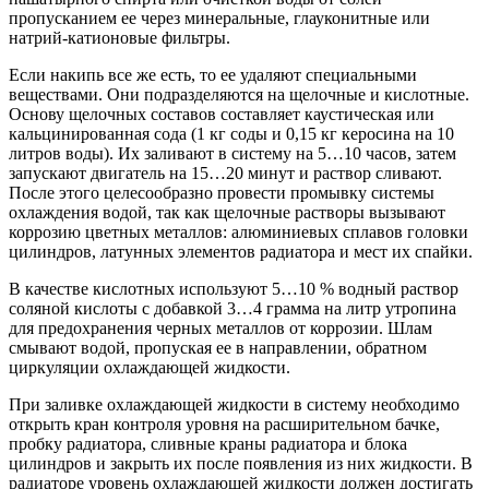
пропусканием ее через минеральные, глауконитные или
натрий-катионовые фильтры.
Если накипь все же есть, то ее удаляют специальными
веществами. Они подразделяются на щелочные и кислотные.
Основу щелочных составов составляет каустическая или
кальцинированная сода (1 кг соды и 0,15 кг керосина на 10
литров воды). Их заливают в систему на 5…10 часов, затем
запускают двигатель на 15…20 минут и раствор сливают.
После этого целесообразно провести промывку системы
охлаждения водой, так как щелочные растворы вызывают
коррозию цветных металлов: алюминиевых сплавов головки
цилиндров, латунных элементов радиатора и мест их спайки.
В качестве кислотных используют 5…10 % водный раствор
соляной кислоты с добавкой 3…4 грамма на литр утропина
для предохранения черных металлов от коррозии. Шлам
смывают водой, пропуская ее в направлении, обратном
циркуляции охлаждающей жидкости.
При заливке охлаждающей жидкости в систему необходимо
открыть кран контроля уровня на расширительном бачке,
пробку радиатора, сливные краны радиатора и блока
цилиндров и закрыть их после появления из них жидкости. В
радиаторе уровень охлаждающей жидкости должен достигать