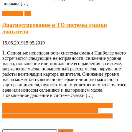
поломка […]
Двигатель
ТО
Диагностирование и ТО системы смазки
двигателя
15.05.2019
15.05.2019
1. Основные неисправности системы смазки Наиболее часто
встречаются следующие неисправности: снижение уровня
масла, повышение или понижение его давления в системе,
загрязнение масла, повышенный расход масла, нарушение
работы вентиляции картера двигателя. Снижение уровня
масла может быть вызвано негерметичностью масляного
картера двигателя, недостаточным уплотнением коленчатого
вала или износом сальников и выгоранием масла.
Повышенное давление в системе смазки […]
Навигация
Техническое обслуживание кривошипно-шатунного и
газораспределительного механизмов двигателя
по
Техническое обслуживание системы смазки двигателя
записям
Найти: