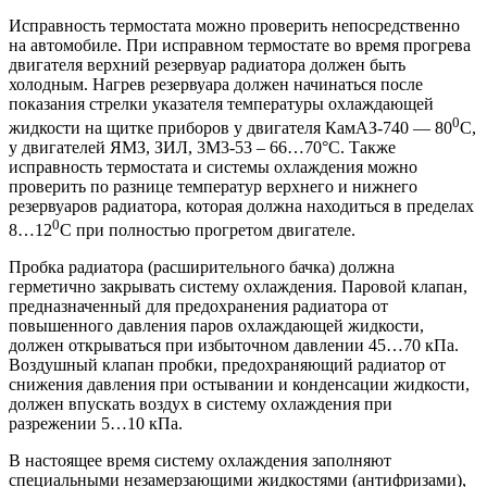
Исправность термостата можно проверить непосредственно
на автомобиле. При исправном термостате во время прогрева
двигателя верхний резервуар радиатора должен быть
холодным. Нагрев резервуара должен начинаться после
показания стрелки указателя температуры охлаждающей
0
жидкости на щитке приборов у двигателя КамАЗ-740 — 80
С,
у двигателей ЯМЗ, ЗИЛ, 3M3-53 – 66…70°С. Также
исправность термостата и системы охлаждения можно
проверить по разнице температур верхнего и нижнего
резервуаров радиатора, которая должна находиться в пределах
0
8…12
С при полностью прогретом двигателе.
Пробка радиатора (расширительного бачка) должна
герметично закрывать систему охлаждения. Паровой клапан,
предназначенный для предохранения радиатора от
повышенного давления паров охлаждающей жидкости,
должен открываться при избыточном давлении 45…70 кПа.
Воздушный клапан пробки, предохраняющий радиатор от
снижения давления при остывании и конденсации жидкости,
должен впускать воздух в систему охлаждения при
разрежении 5…10 кПа.
В настоящее время систему охлаждения заполняют
специальными незамерзающими жидкостями (антифризами),