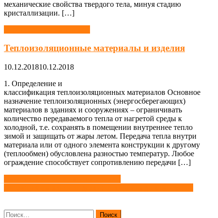
механические свойства твердого тела, минуя стадию
кристаллизации. […]
Строительные материалы
Теплоизоляционные материалы и изделия
10.12.2018
10.12.2018
1. Определение и
классификация теплоизоляционных материалов Основное
назначение теплоизоляционных (энергосберегающих)
материалов в зданиях и сооружениях – ограничивать
количество передаваемого тепла от нагретой среды к
холодной, т.е. сохранять в помещении внутреннее тепло
зимой и защищать от жары летом. Передача тепла внутри
материала или от одного элемента конструкции к другому
(теплообмен) обусловлена разностью температур. Любое
ограждение способствует сопротивлению передачи […]
Навигация
Нанотехнологии и наноматериалы
Эволюция фасадной отделки: от кирпича до композитов
по
записям
Найти: