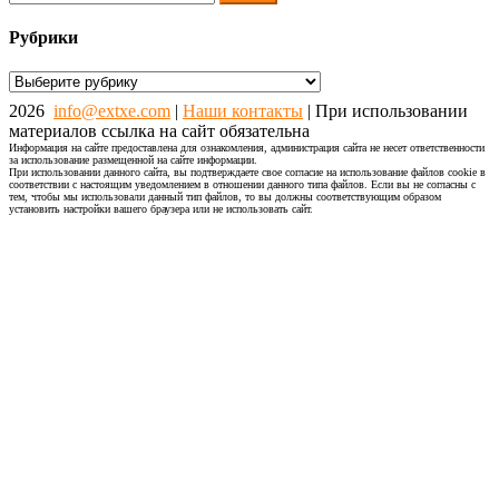
Рубрики
Рубрики
2026
info@extxe.com
|
Наши контакты
| При использовании
материалов ссылка на сайт обязательна
Информация на сайте предоставлена для ознакомления, администрация сайта не несет ответственности
за использование размещенной на сайте информации.
При использовании данного сайта, вы подтверждаете свое согласие на использование файлов cookie в
соответствии с настоящим уведомлением в отношении данного типа файлов. Если вы не согласны с
тем, чтобы мы использовали данный тип файлов, то вы должны соответствующим образом
установить настройки вашего браузера или не использовать сайт.