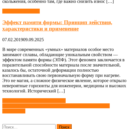
скольжения, особенно там, где важно снизить износ […]
Материаловедение
Эффект памяти формы: Принцип действия,
характеристики и применение
07.02.2019
09.09.2025
В мире современных «умных» материалов особое место
занимают сплавы, обладающие уникальным свойством —
эффектом памяти формы (ЭПФ). Этот феномен заключается в
поразительной способности материала после значительной,
казалось бы, остаточной деформации полностью
восстанавливать свою первоначальную форму при нагреве.
Это не магия, а сложное физическое явление, которое открыло
невероятные горизонты для инженерии, медицины и высоких
технологий. Исторический […]
Навигация
Термоэлектрические материалы
Термомагнитные материалы: Применение, свойства и
по
технологии
записям
Найти: