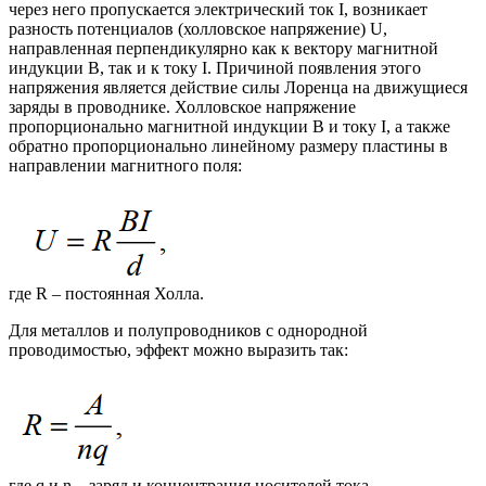
через него пропускается электрический ток I, возникает
разность потенциалов (холловское напряжение) U,
направленная перпендикулярно как к вектору магнитной
индукции B, так и к току I. Причиной появления этого
напряжения является действие силы Лоренца на движущиеся
заряды в проводнике. Холловское напряжение
пропорционально магнитной индукции B и току I, а также
обратно пропорционально линейному размеру пластины в
направлении магнитного поля:
где R – постоянная Холла.
Для металлов и полупроводников с однородной
проводимостью, эффект можно выразить так:
где q и n – заряд и концентрация носителей тока