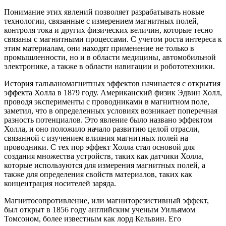
Понимание этих явлений позволяет разрабатывать новые
технологии, связанные с измерением магнитных полей,
контроля тока и других физических величин, которые тесно
связаны с магнитными процессами. С учетом роста интереса к
этим материалам, они находят применение не только в
промышленности, но и в области медицины, автомобильной
электронике, а также в области навигации и робототехники.
История гальваномагнитных эффектов начинается с открытия
эффекта Холла в 1879 году. Американский физик Эдвин Холл,
проводя эксперименты с проводниками в магнитном поле,
заметил, что в определенных условиях возникает поперечная
разность потенциалов. Это явление было названо эффектом
Холла, и оно положило начало развитию целой отрасли,
связанной с изучением влияния магнитных полей на
проводники. С тех пор эффект Холла стал основой для
создания множества устройств, таких как датчики Холла,
которые используются для измерения магнитных полей, а
также для определения свойств материалов, таких как
концентрация носителей заряда.
Магнитосопротивление, или магниторезистивный эффект,
был открыт в 1856 году английским ученым Уильямом
Томсоном, более известным как лорд Кельвин. Его