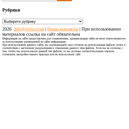
Рубрики
Рубрики
2026
info@extxe.com
|
Наши контакты
| При использовании
материалов ссылка на сайт обязательна
Информация на сайте предоставлена для ознакомления, администрация сайта не несет ответственности
за использование размещенной на сайте информации.
При использовании данного сайта, вы подтверждаете свое согласие на использование файлов cookie в
соответствии с настоящим уведомлением в отношении данного типа файлов. Если вы не согласны с
тем, чтобы мы использовали данный тип файлов, то вы должны соответствующим образом
установить настройки вашего браузера или не использовать сайт.