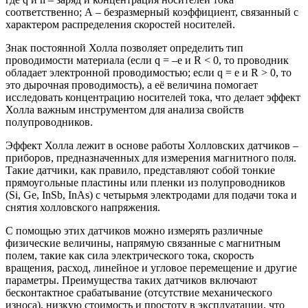
соответственно; А – безразмерный коэффициент, связанный с
характером распределения скоростей носителей.
Знак постоянной Холла позволяет определить тип
проводимости материала (если q = –e и R < 0, то проводник
обладает электронной проводимостью; если q = e и R > 0, то
это дырочная проводимость), а её величина помогает
исследовать концентрацию носителей тока, что делает эффект
Холла важным инструментом для анализа свойств
полупроводников.
Эффект Холла лежит в основе работы Холловских датчиков –
приборов, предназначенных для измерения магнитного поля.
Такие датчики, как правило, представляют собой тонкие
прямоугольные пластины или пленки из полупроводников
(Si, Ge, InSb, InAs) с четырьмя электродами для подачи тока и
снятия холловского напряжения.
С помощью этих датчиков можно измерять различные
физические величины, напрямую связанные с магнитным
полем, такие как сила электрического тока, скорость
вращения, расход, линейное и угловое перемещение и другие
параметры. Преимущества таких датчиков включают
бесконтактное срабатывание (отсутствие механического
износа), низкую стоимость и простоту в эксплуатации, что