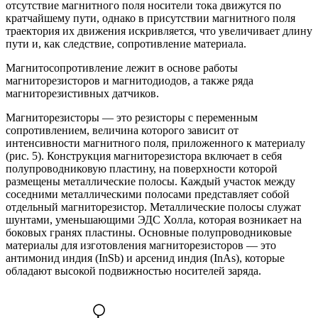
отсутствие магнитного поля носители тока движутся по
кратчайшему пути, однако в присутствии магнитного поля
траектория их движения искривляется, что увеличивает длину
пути и, как следствие, сопротивление материала.
Магнитосопротивление лежит в основе работы
магниторезисторов и магнитодиодов, а также ряда
магниторезистивных датчиков.
Магниторезисторы — это резисторы с переменным
сопротивлением, величина которого зависит от
интенсивности магнитного поля, приложенного к материалу
(рис. 5). Конструкция магниторезистора включает в себя
полупроводниковую пластину, на поверхности которой
размещены металлические полосы. Каждый участок между
соседними металлическими полосами представляет собой
отдельный магниторезистор. Металлические полосы служат
шунтами, уменьшающими ЭДС Холла, которая возникает на
боковых гранях пластины. Основные полупроводниковые
материалы для изготовления магниторезисторов — это
антимонид индия (InSb) и арсенид индия (InAs), которые
обладают высокой подвижностью носителей заряда.