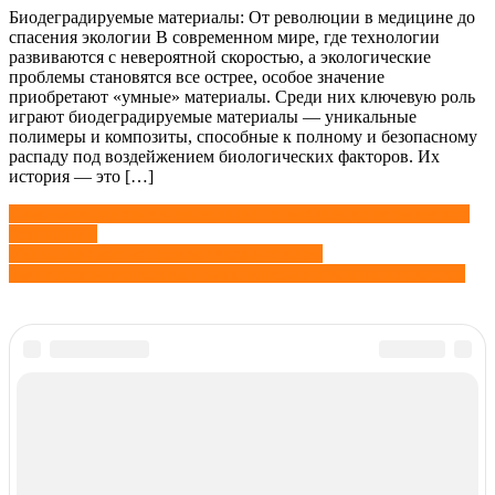
Биодеградируемые материалы: От революции в медицине до
спасения экологии В современном мире, где технологии
развиваются с невероятной скоростью, а экологические
проблемы становятся все острее, особое значение
приобретают «умные» материалы. Среди них ключевую роль
играют биодеградируемые материалы — уникальные
полимеры и композиты, способные к полному и безопасному
распаду под воздейжением биологических факторов. Их
история — это […]
Навигация
Саморазрушающиеся материалы: от наклеек до космических
технологий
по
Умные жидкости: полное руководство по
записям
магнитореологическим и электрореологическим жидкостям
Найти:
Рубрики
Рубрики
2026
info@extxe.com
|
Наши контакты
| При использовании
материалов ссылка на сайт обязательна
Информация на сайте предоставлена для ознакомления, администрация сайта не несет ответственности