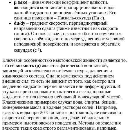
μ (мю)
– динамический коэффициент вязкости,
являющийся константой пропорциональности для
данной жидкости при определённых условиях. Его
единица измерения – Паскаль-секунда (Па·с).
du/dy
– градиент скорости, перпендикулярный
направлению сдвига (также известный как скорость
сдвига). Он показывает, насколько быстро изменяется
скорость слоёв жидкости по мере удаления от условной
неподвижной поверхности, и измеряется в обратных
секундах (с⁻¹).
Ключевой особенностью ньютоновской жидкости является то,
что её
вязкость (μ)
является физической константой,
зависящей исключительно от температуры, давления и
химического состава. Она не изменяется под действием
внешних сил, то есть не зависит от того, как быстро или
медленно жидкость перемешивается или деформируется. В
эту категорию попадают практически все однородные
жидкости с относительно небольшой молекулярной массой.
Классическими примерами служат вода, спирты, бензин,
минеральные масла и водные растворы солей. Например,
вязкость воды при 20°C остаётся постоянной, независимо от
скорости её перемешивания, что делает её идеальным
примером ньютоновского поведения. Методы определения
вязкости таких сред строго регламентированы, например,