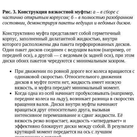
Рис. 3. Конструкция вязкостной муфты:
а – в сборе с
частично открытым корпусом; б – в полностью разобранном
состоянии, демонстрируя пакеты ведущих и ведомых дисков.
Конструктивно муфта представляет собой герметичный
корпус, заполненный дилатантной жидкостью, внутри
которого расположены два пакета перфорированных дисков.
Один пакет дисков соединен с ведущим валом (например, от
передней оси), а другой — с ведомым (к задней оси), при этом
диски обоих пакетов чередуются с минимальным зазором.
При движении по ровной дороге все колеса вращаются с
одинаковой скоростью. Относительного движения
дисков в муфте почти нет, жидкость имеет низкую
вязкость, и муфта передаёт минимальный момент.
Когда одна из осей начинает пробуксовывать (например,
передние колеса на льду), возникает разница в скоростях
вращения валов. Диски внутри муфты начинают
вращаться друг относительно друга, вызывая
интенсивное перемешивание и сдвиг жидкости. Её
вязкость резко возрастает, жидкость «затвердевает» и
эффективно блокирует диски между собой. В результате
крутящий момент передается на ось с лучшим