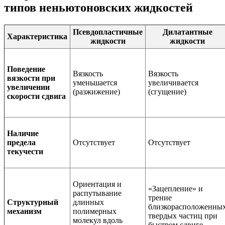
типов неньютоновских жидкостей
Псевдопластичные
Дилатантные
Характеристика
жидкости
жидкости
Поведение
Вязкость
Вязкость
вязкости при
уменьшается
увеличивается
увеличении
(разжижение)
(сгущение)
скорости сдвига
Наличие
предела
Отсутствует
Отсутствует
текучести
Ориентация и
«Зацепление» и
распутывание
трение
Структурный
длинных
близкорасположенны
механизм
полимерных
твердых частиц при
молекул вдоль
быстром сдвиге