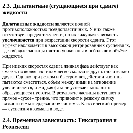
2.3. Дилатантные (сгущающиеся при сдвиге)
жидкости
Дилатантные жидкости
являются полной
противоположностью псевдопластичных. У них также
отсутствует предел текучести, но их кажущаяся вязкость
увеличивается
при возрастании скорости сдвига. Этот
эффект наблюдается в высококонцентрированных суспензиях,
где твёрдые частицы плотно упакованы в небольшом объёме
жидкости.
При низких скоростях сдвига жидкая фаза действует как
смазка, позволяя частицам легко скользить друг относительно
друга. Однако при резком и быстром воздействии частицы
пытаются сместиться, объём между ними на мгновение
увеличивается, и жидкая фаза не успевает заполнить
образующиеся пустоты. В результате частицы вступают в
прямое «сухое» трение, что приводит к резкому скачку
вязкости и «затвердеванию» системы. Классический пример
— суспензия крахмала в воде.
2.4. Временная зависимость: Тиксотропия и
Реопексия