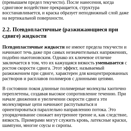
(превышаем предел текучести). После нанесения, когда
сдвиговое воздействие прекращается, структура
восстанавливается, и краска образует неподвижный слой даже
на вертикальной поверхности.
2.2. Псевдопластичные (разжижающиеся при
сдвиге) жидкости
Псевдопластичные жидкости
не имеют предела текучести и
начинают течь даже при самых незначительных напряжениях,
подобно ньютоновским. Однако их ключевое отличие
заключается в том, что их кажущаяся вязкость
уменьшается
с
ростом скорости сдвига. Этот эффект, называемый
разжижением при сдвиге, характерен для концентрированных
растворов и расплавов полимеров с длинными цепями.
В состоянии покоя длинные полимерные молекулы хаотично
переплетены, создавая высокое сопротивление течению. При
начале движения и увеличении скорости сдвига эти
молекулярные цепи начинают распутываться и
ориентироваться параллельно направлению потока. Это
упорядочивание снижает внутреннее трение и, как следствие,
вязкость. Примерами могут служить кровь, латексные краски,
шампуни, многие соусы и сиропы.