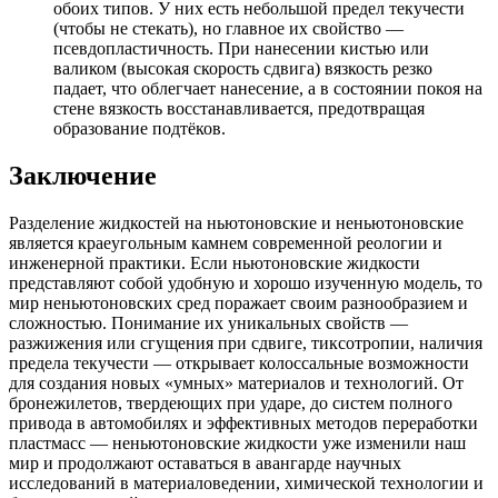
обоих типов. У них есть небольшой предел текучести
(чтобы не стекать), но главное их свойство —
псевдопластичность. При нанесении кистью или
валиком (высокая скорость сдвига) вязкость резко
падает, что облегчает нанесение, а в состоянии покоя на
стене вязкость восстанавливается, предотвращая
образование подтёков.
Заключение
Разделение жидкостей на ньютоновские и неньютоновские
является краеугольным камнем современной реологии и
инженерной практики. Если ньютоновские жидкости
представляют собой удобную и хорошо изученную модель, то
мир неньютоновских сред поражает своим разнообразием и
сложностью. Понимание их уникальных свойств —
разжижения или сгущения при сдвиге, тиксотропии, наличия
предела текучести — открывает колоссальные возможности
для создания новых «умных» материалов и технологий. От
бронежилетов, твердеющих при ударе, до систем полного
привода в автомобилях и эффективных методов переработки
пластмасс — неньютоновские жидкости уже изменили наш
мир и продолжают оставаться в авангарде научных
исследований в материаловедении, химической технологии и