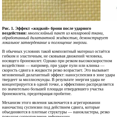
Рис. 1. Эффект «жидкой» брони после ударного
воздействия:
многослойный пакет из кевларовой ткани,
обработанный дилатантной жидкостью, демонстрирует
локальное затвердевание и поглощение энергии.
В обычных условиях такой композитный материал остаётся
гибким и эластичным, не сковывая движений человека,
носящего бронежилет. Однако при резком высокоскоростном
воздействии — например, при ударе пули или клинка —
скорость сдвига в жидкости резко возрастает. Это вызывает
мгновенный дилатантный эффект: наносуспензия в зоне удара
твердеет за миллисекунды. В результате энергия удара не
концентрируется в одной точке, а эффективно распределяется
по значительно большей площади отвердевшего участка
бронежилета, предотвращая пробитие.
Механизм этого явления заключается в агрегировании
наночастиц суспензии под действием сдвига, которые
объединяются в плотные структуры — нанокластеры, резко
повышая сопротивление деформации.