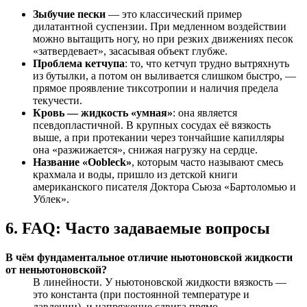
Зыбучие пески
— это классический пример
дилатантной суспензии. При медленном воздействии
можно вытащить ногу, но при резких движениях песок
«затвердевает», засасывая объект глубже.
Проблема кетчупа
: то, что кетчуп трудно вытряхнуть
из бутылки, а потом он выливается слишком быстро, —
прямое проявление тиксотропии и наличия предела
текучести.
Кровь — жидкость «умная»
: она является
псевдопластичной. В крупных сосудах её вязкость
выше, а при протекании через тончайшие капилляры
она «разжижается», снижая нагрузку на сердце.
Название «Oobleck»
, которым часто называют смесь
крахмала и воды, пришло из детской книги
американского писателя Доктора Сьюза «Бартоломью и
Ублек».
6. FAQ: Часто задаваемые вопросы
В чём фундаментальное отличие ньютоновской жидкости
от неньютоновской?
В линейности. У ньютоновской жидкости вязкость —
это константа (при постоянной температуре и
давлении), и напряжение сдвига прямо