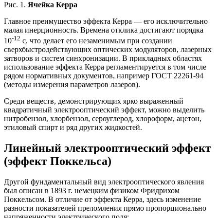
Рис. 1.
Ячейка Керра
Главное преимущество эффекта Керра — его исключительно
малая инерционность. Времена отклика достигают порядка
-12
10
с, что делает его незаменимым при создании
сверхбыстродействующих оптических модуляторов, лазерных
затворов и систем синхронизации. В прикладных областях
использование эффекта Керра регламентируется в том числе
рядом нормативных документов, например ГОСТ 22261-94
(методы измерения параметров лазеров).
Среди веществ, демонстрирующих ярко выраженный
квадратичный электрооптический эффект, можно выделить
нитробензол, хлорбензол, сероуглерод, хлороформ, ацетон,
этиловый спирт и ряд других жидкостей.
Линейный электрооптический эффект
(эффект Поккельса)
Другой фундаментальный вид электрооптического явления
был описан в 1893 г. немецким физиком Фридрихом
Поккельсом. В отличие от эффекта Керра, здесь изменение
разности показателей преломления прямо пропорционально
напряженности электрического поля: