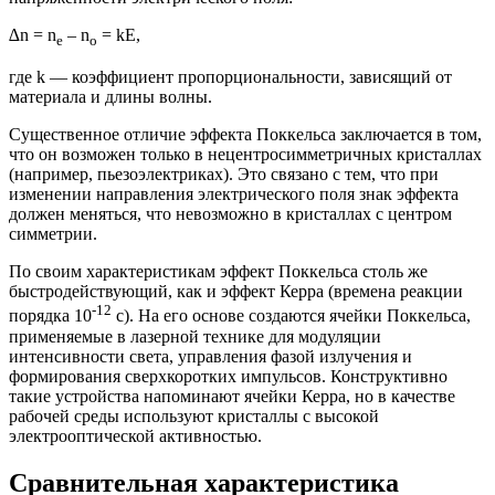
∆n = n
– n
= kЕ,
e
o
где k — коэффициент пропорциональности, зависящий от
материала и длины волны.
Существенное отличие эффекта Поккельса заключается в том,
что он возможен только в нецентросимметричных кристаллах
(например, пьезоэлектриках). Это связано с тем, что при
изменении направления электрического поля знак эффекта
должен меняться, что невозможно в кристаллах с центром
симметрии.
По своим характеристикам эффект Поккельса столь же
быстродействующий, как и эффект Керра (времена реакции
-12
порядка 10
с). На его основе создаются ячейки Поккельса,
применяемые в лазерной технике для модуляции
интенсивности света, управления фазой излучения и
формирования сверхкоротких импульсов. Конструктивно
такие устройства напоминают ячейки Керра, но в качестве
рабочей среды используют кристаллы с высокой
электрооптической активностью.
Сравнительная характеристика