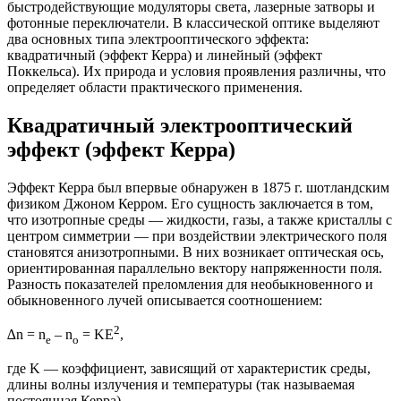
быстродействующие модуляторы света, лазерные затворы и
фотонные переключатели. В классической оптике выделяют
два основных типа электрооптического эффекта:
квадратичный (эффект Керра) и линейный (эффект
Поккельса). Их природа и условия проявления различны, что
определяет области практического применения.
Квадратичный электрооптический
эффект (эффект Керра)
Эффект Керра был впервые обнаружен в 1875 г. шотландским
физиком Джоном Керром. Его сущность заключается в том,
что изотропные среды — жидкости, газы, а также кристаллы с
центром симметрии — при воздействии электрического поля
становятся анизотропными. В них возникает оптическая ось,
ориентированная параллельно вектору напряженности поля.
Разность показателей преломления для необыкновенного и
обыкновенного лучей описывается соотношением:
2
∆n = n
– n
= KЕ
,
e
o
где K — коэффициент, зависящий от характеристик среды,
длины волны излучения и температуры (так называемая
постоянная Керра).