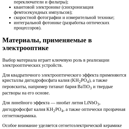
переключатели и фильтры);
квантовой электронике (синхронизация
фемтосекундных импульсов);
скоростной фотографии и измерительной технике;
интегральной фотонике (разработка оптических
процессоров).
Материалы, применяемые в
электрооптике
Выбор материала играет ключевую роль в реализации
электрооптических устройств.
Для квадратичного электрооптического эффекта применяются
кристаллы дигидрофосфата калия (KH
PO
), а также
2
4
перовскиты, например титанат бария BaTiO
и твердые
3
растворы на его основе.
Для линейного эффекта — ниобат лития LiNbO
,
3
дигидрофосфат калия KH
PO
, а также оптически прозрачная
2
4
сегнетокерамика.
Особое внимание уделяется сегнетоэлектрической керамике