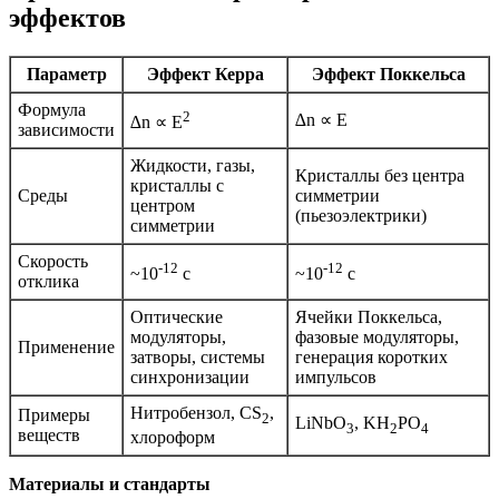
эффектов
Параметр
Эффект Керра
Эффект Поккельса
Формула
2
∆n ∝ Е
∆n ∝ Е
зависимости
Жидкости, газы,
Кристаллы без центра
кристаллы с
Среды
симметрии
центром
(пьезоэлектрики)
симметрии
Скорость
-12
-12
~10
с
~10
с
отклика
Оптические
Ячейки Поккельса,
модуляторы,
фазовые модуляторы,
Применение
затворы, системы
генерация коротких
синхронизации
импульсов
Нитробензол, CS
,
Примеры
2
LiNbO
, KH
PO
3
2
4
веществ
хлороформ
Материалы и стандарты