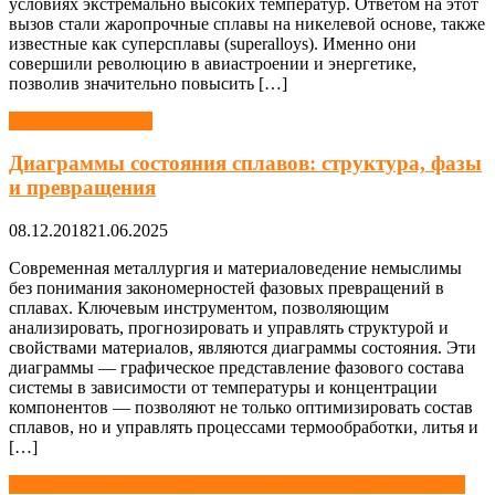
условиях экстремально высоких температур. Ответом на этот
вызов стали жаропрочные сплавы на никелевой основе, также
известные как суперсплавы (superalloys). Именно они
совершили революцию в авиастроении и энергетике,
позволив значительно повысить […]
Материаловедение
Диаграммы состояния сплавов: структура, фазы
и превращения
08.12.2018
21.06.2025
Современная металлургия и материаловедение немыслимы
без понимания закономерностей фазовых превращений в
сплавах. Ключевым инструментом, позволяющим
анализировать, прогнозировать и управлять структурой и
свойствами материалов, являются диаграммы состояния. Эти
диаграммы — графическое представление фазового состава
системы в зависимости от температуры и концентрации
компонентов — позволяют не только оптимизировать состав
сплавов, но и управлять процессами термообработки, литья и
[…]
Навигация
Электрооптические, магнитооптические и пьезооптические