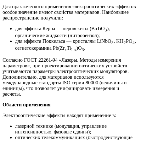
Для практического применения электрооптических эффектов
особое значение имеют свойства материалов. Наибольшее
распространение получили:
для эффекта Керра — перовскиты (BaTiO
),
3
органические жидкости (нитробензол);
для эффекта Поккельса — кристаллы LiNbO
, KH
PO
,
3
2
4
сегнетокерамика Pb(Zr
Ti
)O
.
x
1-x
3
Согласно ГОСТ 22261-94 «Лазеры. Методы измерения
параметров», при проектировании оптических устройств
учитываются параметры электрооптических модуляторов.
Дополнительно, для материалов используются
международные стандарты ISO серии 80000 (величины и
единицы), что позволяет унифицировать измерения и
расчеты.
Области применения
Электрооптические эффекты находят применение в:
лазерной технике (модуляция, управление
интенсивностью, фазовые сдвиги);
оптических телекоммуникациях (быстродействующие