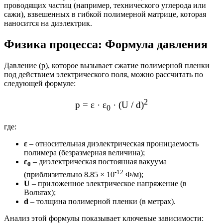
проводящих частиц (например, технического углерода или
сажи), взвешенных в гибкой полимерной матрице, которая
наносится на диэлектрик.
Физика процесса: Формула давления
Давление (p), которое вызывает сжатие полимерной пленки
под действием электрического поля, можно рассчитать по
следующей формуле:
2
p = ε · ε
· (U / d)
0
где:
ε
– относительная диэлектрическая проницаемость
полимера (безразмерная величина);
ε
– диэлектрическая постоянная вакуума
0
-12
(приблизительно 8.85 × 10
Ф/м);
U
– приложенное электрическое напряжение (в
Вольтах);
d
– толщина полимерной пленки (в метрах).
Анализ этой формулы показывает ключевые зависимости: