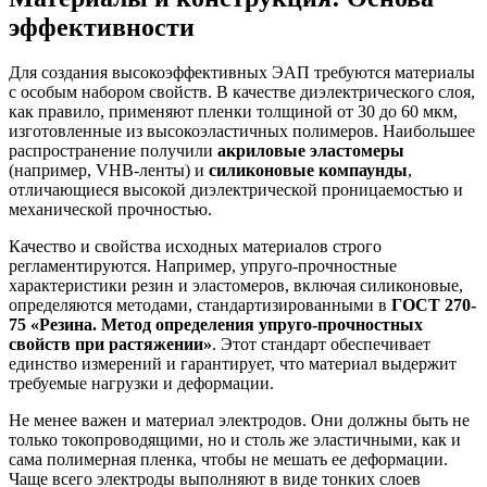
эффективности
Для создания высокоэффективных ЭАП требуются материалы
с особым набором свойств. В качестве диэлектрического слоя,
как правило, применяют пленки толщиной от 30 до 60 мкм,
изготовленные из высокоэластичных полимеров. Наибольшее
распространение получили
акриловые эластомеры
(например, VHB-ленты) и
силиконовые компаунды
,
отличающиеся высокой диэлектрической проницаемостью и
механической прочностью.
Качество и свойства исходных материалов строго
регламентируются. Например, упруго-прочностные
характеристики резин и эластомеров, включая силиконовые,
определяются методами, стандартизированными в
ГОСТ 270-
75 «Резина. Метод определения упруго-прочностных
свойств при растяжении»
. Этот стандарт обеспечивает
единство измерений и гарантирует, что материал выдержит
требуемые нагрузки и деформации.
Не менее важен и материал электродов. Они должны быть не
только токопроводящими, но и столь же эластичными, как и
сама полимерная пленка, чтобы не мешать ее деформации.
Чаще всего электроды выполняют в виде тонких слоев