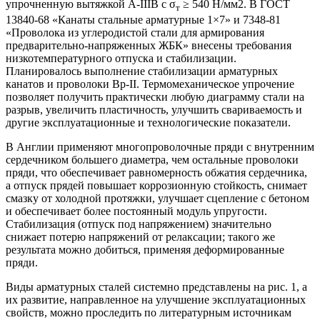
упрочненную вытяжкой А-IIIВ с σ
≥ 540 Н/мм2. В ГОСТ
т
13840-68 «Канаты стальные арматурные 1×7» и 7348-81
«Проволока из углеродистой стали для армирования
предварительно-напряженных ЖБК» внесены требования
низкотемпературного отпуска и стабилизации.
Планировалось выполнение стабилизации арматурных
канатов и проволоки Вр-II. Термомеханическое упрочение
позволяет получить практически любую диаграмму стали на
разрыв, увеличить пластичность, улучшить свариваемость и
другие эксплуатационные и технологические показатели.
В Англии применяют многопроволочные пряди с внутренним
сердечником большего диаметра, чем остальные проволоки
пряди, что обеспечивает равномерность обжатия сердечника,
а отпуск прядей повышает коррозионную стойкость, снимает
смазку от холодной протяжки, улучшает сцепление с бетоном
и обеспечивает более постоянный модуль упругости.
Стабилизация (отпуск под напряжением) значительно
снижает потерю напряжений от релаксации; такого же
результата можно добиться, применяя деформированные
пряди.
Виды арматурных сталей системно представлены на рис. 1, а
их развитие, направленное на улучшение эксплуатационных
свойств, можно проследить по литературным источникам