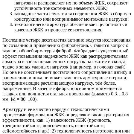
нагрузки и распределяет их по объему ЖБК, сохраняет
устойчивость тонкостенных элементов ЖБК;
закладные части служат для соединения ЖБК в сборную
конструкцию или воспринимают монтажные нагрузки;
технологическая арматура обеспечивает целостность и
качество ЖБК в процессе ее изготовления.
Последние четыре десятилетия активно ведутся исследования
по созданию и применению фибробетона. Ставится вопрос о
замене рабочей арматуры фиброй. Фибра дает существенный
эффект повышения надежности ЖБК как распределительная
арматура в зонах повышенных нагрузок на сжатие и скол, а
также в зонах ударных нагрузок (например, в головах свай).
Но она не обеспечивает достаточного сопротивления изгибу и
растяжению и пока не может заменить арматурные стержни,
воспринимающие растягивающую нагрузку, тем более,
напряженные. В качестве фибры в основном применяется
гладкая или волнистая стальная проволока (диаметр 0,3…0,8
мм, l/d = 80. 100).
Арматуру и ее качество наряду с технологическими
процессами формования ЖБК определяют такие критерии их
эффективности, как: 1) надежность ЖБК (прочность,
трещиностойкость, долговечность, огнестойкость,
сейсмостойкость и др.); 2) технологичность изготовления или