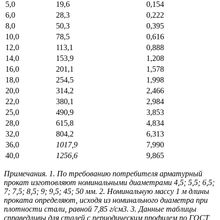
5,0
19,6
0,154
6,0
28,3
0,222
8,0
50,3
0,395
10,0
78,5
0,616
12,0
113,1
0,888
14,0
153,9
1,208
16,0
201,1
1,578
18,0
254,5
1,998
20,0
314,2
2,466
22,0
380,1
2,984
25,0
490,9
3,853
28,0
615,8
4,834
32,0
804,2
6,313
36,0
1017,9
7,990
40,0
1256,6
9,865
Примечания. 1. По требованию потребителя арматурный
прокат изготовляют номинальными диаметрами 4,5; 5,5; 6,5;
7; 7,5; 8,5; 9; 9,5; 45; 50 мм. 2. Номинальную массу 1 м длины
проката определяют, исходя из номинального диаметра при
плотности стали, равной 7,85 г/см3.
3. Данные таблицы
справедливы для сталей с периодическим профилем по ГОСТ