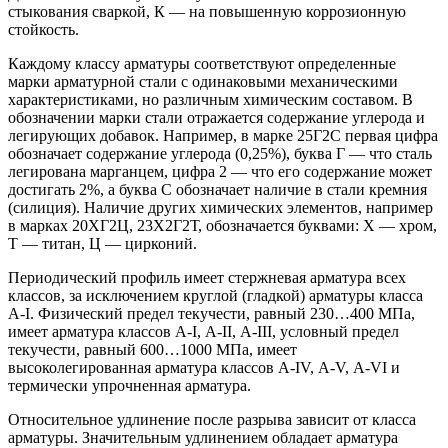
стыкования сваркой, К — на повышенную коррозионную
стойкость.
Каждому классу арматуры соответствуют определенные
марки арматурной стали с одинаковыми механическими
характеристиками, но различным химическим составом. В
обозначении марки стали отражается содержание углерода и
легирующих добавок. Например, в марке 25Г2С первая цифра
обозначает содержание углерода (0,25%), буква Г — что сталь
легирована марганцем, цифра 2 — что его содержание может
достигать 2%, а буква С обозначает наличие в стали кремния
(силиция). Наличие других химических элементов, например
в марках 20ХГ2Ц, 23Х2Г2Т, обозначается буквами: Х — хром,
Т — титан, Ц — цирконий.
Периодический профиль имеет стержневая арматура всех
классов, за исключением круглой (гладкой) арматуры класса
А-I. Физический предел текучести, равный 230…400 МПа,
имеет арматура классов А-I, А-II, А-III, условный предел
текучести, равный 600…1000 МПа, имеет
высоколегированная арматура классов А-IV, А-V, А-VI и
термически упрочненная арматура.
Относительное удлинение после разрыва зависит от класса
арматуры. Значительным удлинением обладает арматура