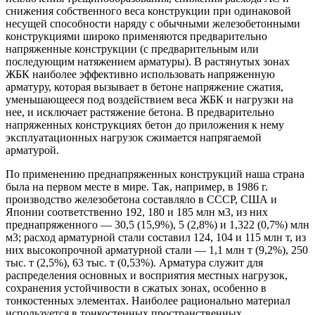
снижения собственного веса конструкции при одинаковой
несущей способности наряду с обычными железобетонными
конструкциями широко применяются предварительно
напряженные конструкции (с предварительным или
последующим натяжением арматуры). В растянутых зонах
ЖБК наиболее эффективно использовать напряженную
арматуру, которая вызывает в бетоне напряжение сжатия,
уменьшающееся под воздействием веса ЖБК и нагрузки на
нее, и исключает растяжение бетона. В предварительно
напряженных конструкциях бетон до приложения к нему
эксплуатационных нагрузок сжимается напрягаемой
арматурой.
По применению преднапряженных конструкций наша страна
была на первом месте в мире. Так, например, в 1986 г.
производство железобетона составляло в СССР, США и
Японии соответственно 192, 180 и 185 млн м3, из них
преднапряженного — 30,5 (15,9%), 5 (2,8%) и 1,322 (0,7%) млн
м3; расход арматурной стали составил 124, 104 и 115 млн т, из
них высокопрочной арматурной стали — 1,1 млн т (9,2%), 250
тыс. т (2,5%), 63 тыс. т (0,53%). Арматура служит для
распределения основных и восприятия местных нагрузок,
сохранения устойчивости в сжатых зонах, особенно в
тонкостенных элементах. Наиболее рационально материал
используется в тонкостенных пространственных