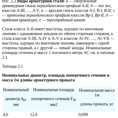
Рис. 2.2
Виды арматурной стали
:
а — стержневая
арматурная сталь периодического профиля А-II; б — то же,
классов А-III, …, А-V; в — круглая сталь классов А-I, В-I, В-II; г
— проволока периодического профиля классов Вр-I, Вр-II; д —
прядевая арматура; е — трехпрядевый канат.
Сталь класса А-II имеет выступы, идущие по винтовым
линиям с одинаковым заходом по обеим сторонам стержня, а
сталь классов А-III, А-IV и А-V и классов Ат-IV, …, Ат-VII —
выступы, идущие по винтовым линиям, имеющим с одной
стороны правый, а с другой — левый заходы. Номинальные
площадь сечения и массу 1 погонного метра АС см. в таблице
2.1.
Таблица 2.1
Номинальные диаметр, площадь поперечного сечения и
масса 1м длины арматурного проката
Номинальный
Номинальная площадь
Номинальная масса
1м
диаметр d
,
поперечного сечения F
,
Н
Н
длины проката, кг
мм
мм2
4,0
12,6
0,099