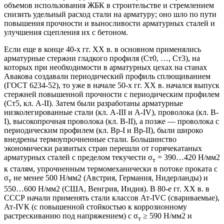
объемов использования ЖБК в строительстве и стремлением
снизить удельный расход стали на арматуру; оно шло по пути
повышения прочности и выносливости арматурных сталей и
улучшения сцепления их с бетоном.
Если еще в конце 40-х гг. XX в. в основном применялись
арматурные стержни гладкого профиля (Ст0, …, Ст3), на
которых при необходимости в арматурных цехах на станах
Авакова создавали периодический профиль сплющиванием
(ГОСТ 6234-52), то уже в начале 50-х гг. XX в. начался выпуск
стержней повышенной прочности с периодическим профилем
(Ст5, кл. А-II). Затем были разработаны арматурные
низколегированные стали (кл. А-III и А-IV), проволока (кл. В-
I), высокопрочная проволока (кл. В-II), а позже — проволока с
периодическим профилем (кл. Вр-I и Вр-II), были широко
внедрены термоупрочненные стали. Большинство
экономически развитых стран перешли от горячекатаных
арматурных сталей с пределом текучести σ
= 390…420 Н/мм2
т
к сталям, упрочненным термомеханически в потоке проката с
σ
не менее 500 Н/мм2 (Австрия, Германия, Нидерланды) и
т
550…600 Н/мм2 (США, Венгрия, Индия). В 80-е гг. XX в. в
СССР начали применять стали классов Ат-IVС (свариваемые),
Ат-IVК (с повышенной стойкостью к коррозионному
растрескиванию под напряжением) с σ
≥ 590 Н/мм2 и
т