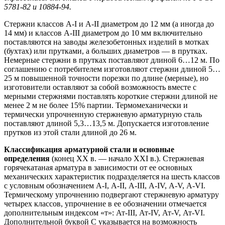
5781-82 и 10884-94.
Стержни классов А-I и А-II диаметром до 12 мм (а иногда до
14 мм) и классов А-III диаметром до 10 мм включительно
поставляются на заводы железобетонных изделий в мотках
(бухтах) или прутками, а больших диаметров — в прутках.
Немерные стержни в прутках поставляют длиной 6…12 м. По
соглашению с потребителем изготовляют стержни длиной 5…
25 м повышенной точности порезки по длине (мерные), но
изготовители оставляют за собой возможность вместе с
мерными стержнями поставлять короткие стержни длиной не
менее 2 м не более 15% партии. Термомеханически и
термически упрочненную стержневую арматурную сталь
поставляют длиной 5,3…13,5 м. Допускается изготовление
прутков из этой стали длиной до 26 м.
Классификация арматурной стали и основные
определения
(конец XX в. — начало XXI в.). Стержневая
горячекатаная арматура в зависимости от ее основных
механических характеристик подразделяется на шесть классов
с условным обозначением А-I, А-II, А-III, А-IV, А-V, А-VI.
Термическому упрочнению подвергают стержневую арматуру
четырех классов, упрочнение в ее обозначении отмечается
дополнительным индексом «т»: Ат-III, Ат-IV, Ат-V, Ат-VI.
Дополнительной буквой С указывается на возможность