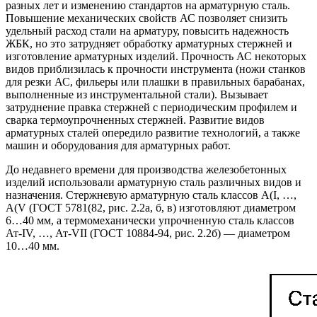
разных лет и изменению стандартов на арматурную сталь.
Повышение механических свойств АС позволяет снизить
удельный расход стали на арматуру, повысить надежность
ЖБК, но это затрудняет обработку арматурных стержней и
изготовление арматурных изделий. Прочность АС некоторых
видов приблизилась к прочности инструмента (ножи станков
для резки АС, фильеры или плашки в правильных барабанах,
выполненные из инструментальной стали). Вызывает
затруднение правка стержней с периодическим профилем и
сварка термоупрочненных стержней. Развитие видов
арматурных сталей опередило развитие технологий, а также
машин и оборудования для арматурных работ.
До недавнего времени для производства железобетонных
изделий использовали арматурную сталь различных видов и
назначения. Стержневую арматурную сталь классов А(I, …,
А(V (ГОСТ 5781(82, рис. 2.2а, б, в) изготовляют диаметром
6…40 мм, а термомеханически упрочненную сталь классов
Ат-IV, …, Ат-VII (ГОСТ 10884-94, рис. 2.2б) — диаметром
10…40 мм.