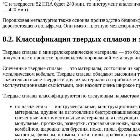
°C и твердости 52 HRA будет 240 мин, то инструмент аналогич
… 420 мин).
Порошковая металлургия также освоила производство безволь
дорогостоящего вольфрама. Они имеют плотную мелкозернистую
8.2. Классификация твердых сплавов и
Твердые сплавы и минералокерамические материалы — это бол
полученные в процессе производства порошковой металлургии
Спеченные твердые сплавы — это материалы, состоящие из кар
металлическом кобальте. Твердые сплавы обладают высокими т
значительно выше твердости других материалов и приближает
эксплуатационными свойствами, они находят очень широкое 
Твердые сплавы классифицируются по следующим параметрам
по назначению — инструментальные, конструкционные, (
материалы, идущие на изготовление быстроизнашивающих
спеченные инструментальные материалы для следующих ви
модульные, протяжки, развертки, строгальные ножи, нака
комбайнов, шарошки для бурения, ножи, пилы, фрезы для
матрицы, фильеры, штампы, ножи, пилы, долбяки, прокат