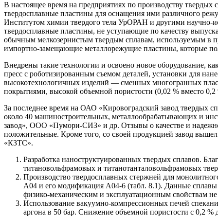
В настоящее время на предприятиях по производству твердых 
твердосплавные пластины для оснащения ими различного режу
Институтом химии твердого тела УрОРАН и другими научно-ис
твердосплавные пластины, не уступающие по качеству выпуск
обычным мелкозернистым твердым сплавам, используемым в пр
импортно-замещающие металлорежущие пластины, которые по
Внедрены такие технологии и освоено новое оборудование, ка
пресс с роботизированным съемом деталей, установки для нан
высокотехнологичных изделий — сменных многогранных пласт
покрытиями, высокой объемной пористости (0,02 % вместо 0,2 
За последнее время на ОАО «Кировоградский завод твердых с
около 40 машиностроительных, металлообрабатывающих и ин
завод», ООО «Пумори-СИЗ» и др. Отзывы о качестве и надежн
положительные. Кроме того, со своей продукцией завод выше
«КЗТС».
Разработка наноструктуированных твердых сплавов. Бла
титановольфрамовых и титанотанталовольфрамовых тверд
Производство твердосплавных стержней для монолитного 
А04 и его модификация А04-6 (табл. 8.1). Данные сплав
физико-механическим и эксплуатационным свойствам не 
Использование вакуумно-компрессионных печей спекания 
аргона в 50 бар. Снижение объемной пористости с 0,2 % 