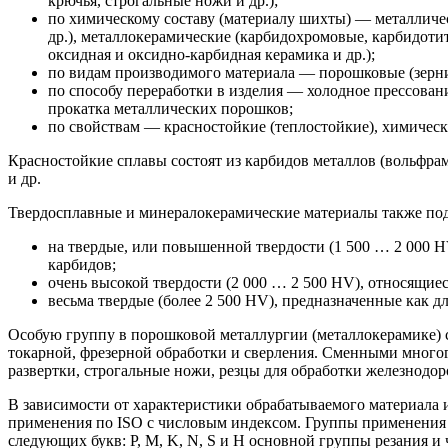
крючья, строгальные ножи и др.);
по химическому составу (материалу шихты) — металлич
др.), металлокерамические (карбидохромовые, карбидоти
оксидная и оксидно-карбидная керамика и др.);
по видам производимого материала — порошковые (зернис
по способу переработки в изделия — холодное прессован
прокатка металлических порошков;
по свойствам — красностойкие (теплостойкие), химическ
Красностойкие сплавы состоят из карбидов металлов (вольфрама
и др.
Твердосплавные и минералокерамические материалы также под
на твердые, или повышенной твердости (1 500 … 2 000 HV
карбидов;
очень высокой твердости (2 000 … 2 500 HV), относящиес
весьма твердые (более 2 500 HV), предназначенные как д
Особую группу в порошковой металлургии (металлокерамике)
токарной, фрезерной обработки и сверления. Сменными много
развертки, строгальные ножи, резцы для обработки железнодор
В зависимости от характеристики обрабатываемого материала 
применения по ISO с числовым индексом. Группы применения уч
следующих букв: P, M, K, N, S и H основной группы резания и чис