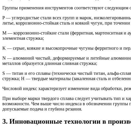
Группы применения инструментов соответствуют следующим 
P — углеродистые стали всех групп и марок, низколегированны
литье, коррозионно-стойкая сталь и ковкий чугун, при точении
M — коррозионно-стойкие стали (ферритная, мартенситная и аус
элементная стружка;
K — серые, ковкие и высокопрочные чугуны ферритного и перл
N — алюминий чистый, деформируемые и литейные алюминиевые 
металлов образуется длинная сливная стружка;
S — титан и его сплавы (технически чистый титан, альфа-сплав
стружка; H — твердые материалы (закаленная сталь и отбеленн
Числовой индекс характеризует изменение вида обработки, реж
При выборе марки твердого сплава следует учитывать тип и х
возможности. Чем выше число индекса в обозначении группы пр
допускаемые подача и глубина резания.
3. Инновационные технологии в произв