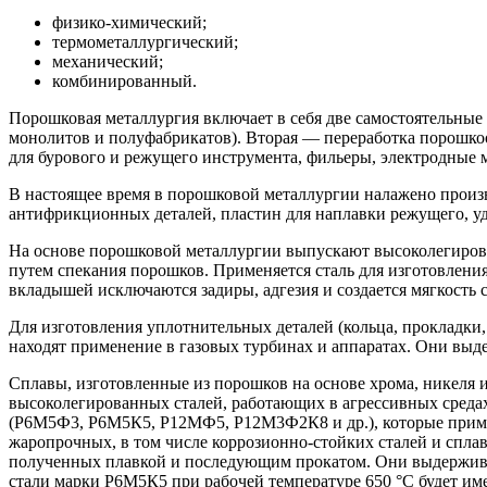
физико-химический;
термометаллургический;
механический;
комбинированный.
Порошковая металлургия включает в себя две самостоятельные
монолитов и полуфабрикатов). Вторая — переработка порошкоо
для бурового и режущего инструмента, фильеры, электродные 
В настоящее время в порошковой металлургии налажено произ
антифрикционных деталей, пластин для наплавки режущего, уда
На основе порошковой металлургии выпускают высоколегирова
путем спекания порошков. Применяется сталь для изготовлен
вкладышей исключаются задиры, адгезия и создается мягкость 
Для изготовления уплотнительных деталей (кольца, прокладк
находят применение в газовых турбинах и аппаратах. Они выд
Сплавы, изготовленные из порошков на основе хрома, никеля 
высоколегированных сталей, работающих в агрессивных среда
(Р6М5Ф3, Р6М5К5, Р12МФ5, Р12М3Ф2К8 и др.), которые примен
жаропрочных, в том числе коррозионно-стойких сталей и сплав
полученных плавкой и последующим прокатом. Они выдерживаю
стали марки Р6М5К5 при рабочей температуре 650 °C будет име