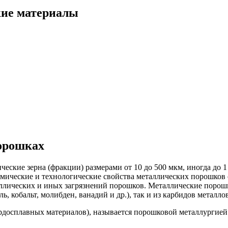
кие материалы
порошках
ские зерна (фракции) размерами от 10 до 500 мкм, иногда до 1 
мические и технологические свойства металлических порошков
таллических и иных загрязнений порошков. Металлические поро
, кобальт, молибден, ванадий и др.), так и из карбидов металлов
рдосплавных материалов), называется порошковой металлургие