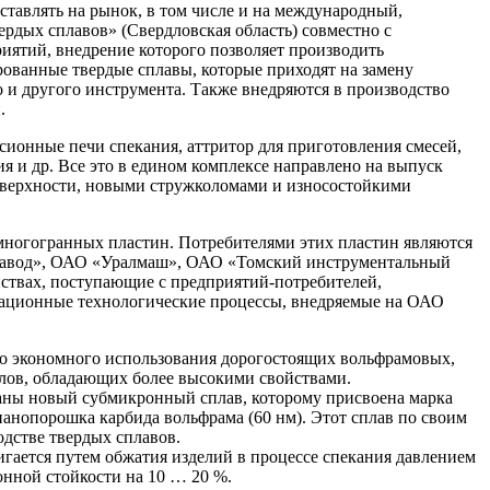
тавлять на рынок, в том числе и на международный,
рдых сплавов» (Свердловская область) совместно с
ятий, внедрение которого позволяет производить
ованные твердые сплавы, которые приходят на замену
 и другого инструмента. Также внедряются в производство
.
сионные печи спекания, аттритор для приготовления смесей,
я и др. Все это в едином комплексе направлено на выпуск
оверхности, новыми стружколомами и износостойкими
многогранных пластин. Потребителями этих пластин являются
завод», ОАО «Уралмаш», ОАО «Томский инструментальный
ствах, поступающие с предприятий-потребителей,
вационные технологические процессы, внедряемые на ОАО
го экономного использования дорогостоящих вольфрамовых,
алов, обладающих более высокими свойствами.
зданы новый субмикронный сплав, которому присвоена марка
анопорошка карбида вольфрама (60 нм). Этот сплав по своим
дстве твердых сплавов.
гается путем обжатия изделий в процессе спекания давлением
онной стойкости на 10 … 20 %.