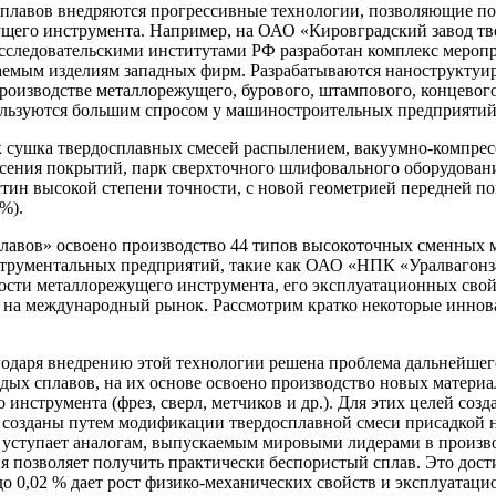
сплавов внедряются прогрессивные технологии, позволяющие пос
щего инструмента. Например, на ОАО «Кировградский завод тве
следовательскими институтами РФ разработан комплекс меропри
аемым изделиям западных фирм. Разрабатываются наноструктуир
оизводстве металлорежущего, бурового, штампового, концевого
льзуются большим спросом у машиностроительных предприятий
к сушка твердосплавных смесей распылением, вакуумно-компрес
есения покрытий, парк сверхточного шлифовального оборудовани
ин высокой степени точности, с новой геометрией передней п
%).
плавов» освоено производство 44 типов высокоточных сменных 
струментальных предприятий, такие как ОАО «НПК «Уралвагон
ости металлорежущего инструмента, его эксплуатационных свой
л на международный рынок. Рассмотрим кратко некоторые инно
годаря внедрению этой технологии решена проблема дальнейше
ых сплавов, на их основе освоено производство новых матери
инструмента (фрез, сверл, метчиков и др.). Для этих целей со
ы созданы путем модификации твердосплавной смеси присадкой н
уступает аналогам, выпускаемым мировыми лидерами в произво
позволяет получить практически беспористый сплав. Это дости
до 0,02 % дает рост физико-механических свойств и эксплуатаци