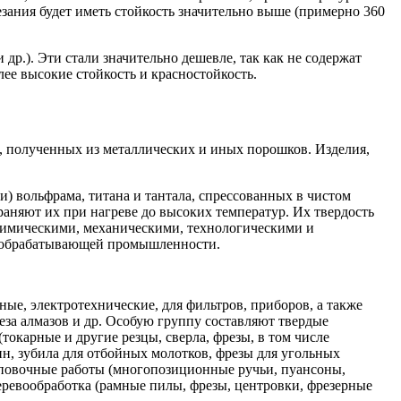
езания будет иметь стойкость значительно выше (примерно 360
.). Эти стали значительно дешевле, так как не содержат
ее высокие стойкость и красностойкость.
 полученных из металлических и иных порошков. Изделия,
) вольфрама, титана и тантала, спрессованных в чистом
аняют их при нагреве до высоких температур. Их твердость
 химическими, механическими, технологическими и
лообрабатывающей промышленности.
е, электротехнические, для фильтров, приборов, а также
за алмазов и др. Особую группу составляют твердые
окарные и другие резцы, сверла, фрезы, в том числе
ин, зубила для отбойных молотков, фрезы для угольных
амповочные работы (многопозиционные ручьи, пуансоны,
еревообработка (рамные пилы, фрезы, центровки, фрезерные