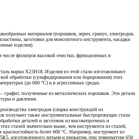
кообразных материалов (порошков, зерен, гранул, электродов,
пластины, заготовки для монолитного инструмента, насадки
онные изделия).
ом числе фильтров высокой очистки, фрикционных и
аль марки Х23Н18. Изделия из этой стали изготавливают
ской обработки (сульфидирования или борирования) этих
пературах (до 600 °C) и в агрессивных средах.
— графит, полученные из металлических порошков. Эти детали
туры и давления.
роизводства электродов (сварка конструкций из
ков получают также инструментальные быстрорежущие стали
работки деталей и заготовок из высокопрочных и
этих сталей значительно выше, чем инструмента из сталей,
расностойкость более 600 °C. Например, инструмент из
5К5, изготовленного литьем и прокатом, при температуре 650