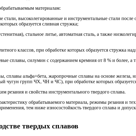
обрабатываемым материалам:
е стали, высоколегированные и инструментальные стали после о
 которых образуется сливная стружка;
тенитная), стальное литье, автоматная сталь, а также низколег
итного классов, при обработке которых образуется стружка над
сплавы, силумин с содержанием кремния от 8 % и более, а так
ы, сплавы альфа+бета, жаропрочные сплавы на основе железа, ни
ый чугун групп ЧХ, ЧН и ЧС), при обработке которых образуетс
им резания и свойства инструментального твердого сплава.
арактеристику обрабатываемого материала, режимы резания и те
именения, тем ниже износостойкость твердого сплава и допуска
одстве твердых сплавов