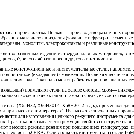
 отрасли производства. Первая — производство различных порош
бразных материалов в изделия (токарные и фрезерные сменные 
материалы, монолиты, электроконтакты и различные конструкци
водство различных изделий из твердосплавных материалов, в т
рного, бурового, абразивного и другого инструмента.
нные конструкционные и инструментальные стали, например, ст
ия подшипников (вкладышей) скольжения. После химико-термиче
скольжения вала. Такая пара может работать при повышенных тем
и, вкладыши) применяют стали на основе системы хром— никель
ерживают воздействие активной газовой среды, высоких темпера
и титана (Х65Н32, Х66Н30Т4, Х68Н20Т2 и др.), применяют для п
х и при высоких температурах). Из высоколегированных порош
яются для изготовления цельного режущего инструмента для об
ов. Практика показывает, что режущие свойства инструмента из 
т высокие режимы резания при повышенных температурах, их к
ть твердость 52 HRA. Если стойкость инструмента из стали Р6М