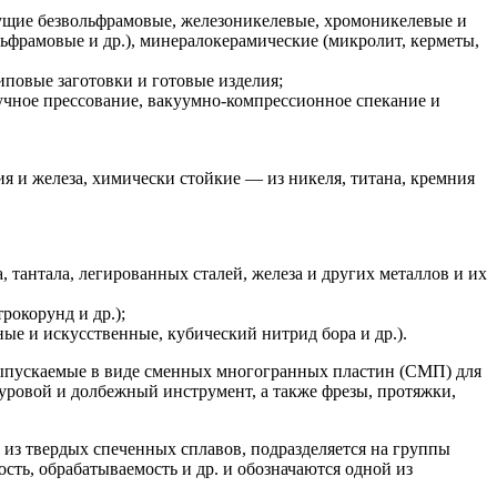
ущие безвольфрамовые, железоникелевые, хромоникелевые и
ьфрамовые и др.), минералокерамические (микролит, керметы,
повые заготовки и готовые изделия;
тучное прессование, вакуумно-компрессионное спекание и
ия и железа, химически стойкие — из никеля, титана, кремния
 тантала, легированных сталей, железа и других металлов и их
рокорунд и др.);
ные и искусственные, кубический нитрид бора и др.).
выпускаемые в виде сменных многогранных пластин (СМП) для
ровой и долбежный инструмент, а также фрезы, протяжки,
из твердых спеченных сплавов, подразделяется на группы
ть, обрабатываемость и др. и обозначаются одной из