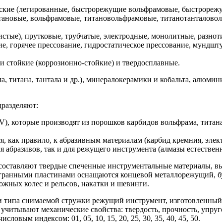
еские (легированные, быстрорежущие вольфрамовые, быстрореж
тановые, вольфрамовые, титановольфрамовые, титанотанталовол
тые), прутковые, трубчатые, электродные, монолитные, разноти
ие, горячее прессование, гидростатическое прессование, мундш
и стойкие (коррозионно-стойкие) и твердосплавные.
, титана, тантала и др.), минералокерамики и кобальта, алюмин
разделяют:
), которые производят из порошков карбидов вольфрама, титана,
я, как правило, к абразивным материалам (карбид кремния, элект
ля абразивов, так и для режущего инструмента (алмазы естествен
 составляют твердые спеченные инструментальные материалы, 
гранными пластинами оснащаются концевой металлорежущий, бу
ожных колес и рельсов, накатки и шевинги.
и типа снимаемой стружки режущий инструмент, изготовленный 
итывают механические свойства: твердость, прочность, упругос
ловым индексом: 01, 05, 10, 15, 20, 25, 30, 35, 40, 45, 50.