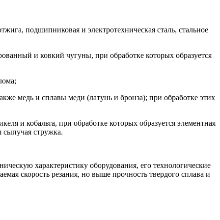
тжига, подшипниковая и электротехническая сталь, стальное
ированный и ковкий чугуны, при обработке которых образуется
лома;
же медь и сплавы меди (латунь и бронза); при обработке этих
келя и кобальта, при обработке которых образуется элементная
я сыпучая стружка.
хническую характеристику оборудования, его технологические
емая скорость резания, но выше прочность твердого сплава и