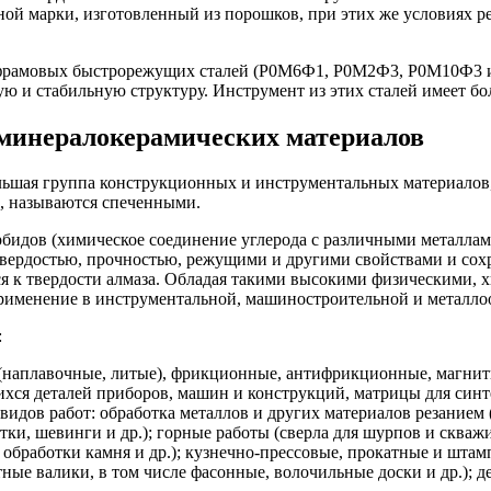
ной марки, изготовленный из порошков, при этих же условиях р
фрамовых быстрорежущих сталей (Р0М6Ф1, Р0М2Ф3, Р0М10Ф3 и др
 и стабильную структуру. Инструмент из этих сталей имеет бол
 минералокерамических материалов
ьшая группа конструкционных и инструментальных материалов,
, называются спеченными.
бидов (химическое соединение углерода с различными металлами
вердостью, прочностью, режущими и другими свойствами и сохр
ся к твердости алмаза. Обладая такими высокими физическими,
применение в инструментальной, машиностроительной и метал
:
наплавочные, литые), фрикционные, антифрикционные, магнитны
ся деталей приборов, машин и конструкций, матрицы для синте
дов работ: обработка металлов и других материалов резанием (т
тки, шевинги и др.); горные работы (сверла для шурпов и скваж
 обработки камня и др.); кузнечно-прессовые, прокатные и шт
ные валики, в том числе фасонные, волочильные доски и др.); д