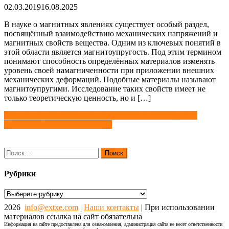
02.03.2019
16.08.2025
В науке о магнитных явлениях существует особый раздел,
посвящённый взаимодействию механических напряжений и
магнитных свойств вещества. Одним из ключевых понятий в
этой области является магнитоупругость. Под этим термином
понимают способность определённых материалов изменять
уровень своей намагниченности при приложении внешних
механических деформаций. Подобные материалы называют
магнитоупругими. Исследование таких свойств имеет не
только теоретическую ценность, но и […]
Навигация
Магнитоэластики. Полимерные магнитные материалы
Изоляция фундаментов здания
по
записям
Найти:
Рубрики
Рубрики
2026
info@extxe.com
|
Наши контакты
| При использовании
материалов ссылка на сайт обязательна
Информация на сайте предоставлена для ознакомления, администрация сайта не несет ответственности