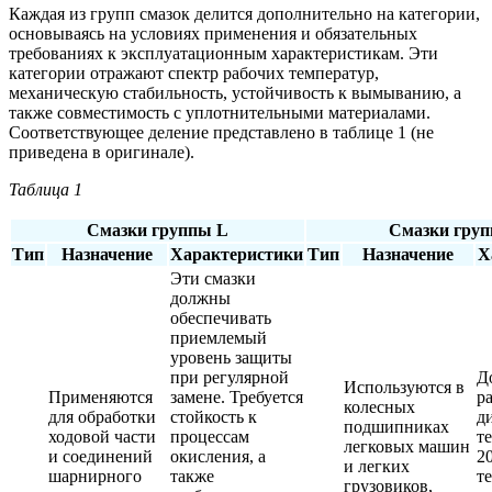
Каждая из групп смазок делится дополнительно на категории,
основываясь на условиях применения и обязательных
требованиях к эксплуатационным характеристикам. Эти
категории отражают спектр рабочих температур,
механическую стабильность, устойчивость к вымыванию, а
также совместимость с уплотнительными материалами.
Соответствующее деление представлено в таблице 1 (не
приведена в оригинале).
Таблица 1
Смазки группы L
Смазки гру
Тип
Назначение
Характеристики
Тип
Назначение
Х
Эти смазки
должны
обеспечивать
приемлемый
уровень защиты
при регулярной
Д
Используются в
Применяются
замене. Требуется
р
колесных
для обработки
стойкость к
д
подшипниках
ходовой части
процессам
т
легковых машин
и соединений
окисления, а
2
и легких
шарнирного
также
т
грузовиков,