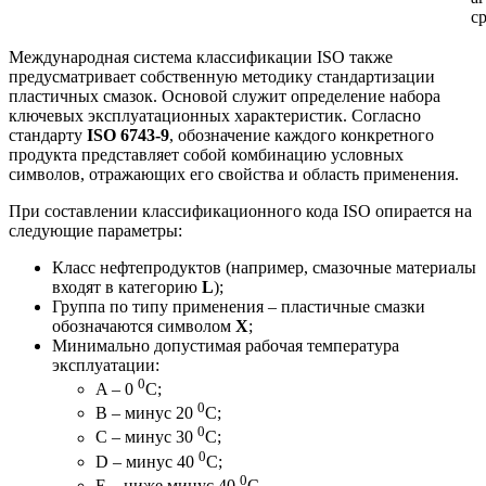
с
Международная система классификации ISO также
предусматривает собственную методику стандартизации
пластичных смазок. Основой служит определение набора
ключевых эксплуатационных характеристик. Согласно
стандарту
ISO 6743-9
, обозначение каждого конкретного
продукта представляет собой комбинацию условных
символов, отражающих его свойства и область применения.
При составлении классификационного кода ISO опирается на
следующие параметры:
Класс нефтепродуктов (например, смазочные материалы
входят в категорию
L
);
Группа по типу применения – пластичные смазки
обозначаются символом
X
;
Минимально допустимая рабочая температура
эксплуатации:
0
A – 0
С;
0
B – минус 20
С;
0
C – минус 30
С;
0
D – минус 40
С;
0
E – ниже минус 40
С.