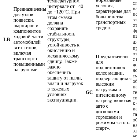
нормальные
температурном
с
условия,
интервале от –40
на
Предназначены
характерные для
до +120°С. При
и
для узлов
большинства
этом смазка
з
подвески,
транспортных
должна
о
шарниров и
средств.
сохранять
ф
компонентов
стабильность
и
ходовой части
LB
структуры,
автомобилей
Ф
устойчивость к
всех типов,
п
окислению и
включая
о
механическому
Предназначены
транспорт с
с
сдвигу. Также
для
повышенными
д
важно
подшипников
нагрузками
д
обеспечить
колес машин,
с
защиту от пыли,
подвергающихся
о
влаги и нагрузок
высоким
п
в тяжелых
нагрузкам и
GC
т
условиях
интенсивному
с
эксплуатации.
нагреву, включая
к
авто с
и
дисковыми
т
тормозами и
о
режимом «стоп-
н
старт».
з
а