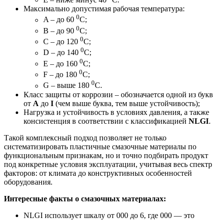
Максимально допустимая рабочая температура:
0
A – до 60
С;
0
B – до 90
С;
0
C – до 120
С;
0
D – до 140
С;
0
E – до 160
С;
0
F – до 180
С;
0
G – выше 180
С.
Класс защиты от коррозии – обозначается одной из букв
от
A
до
I
(чем выше буква, тем выше устойчивость);
Нагрузка и устойчивость в условиях давления, а также
консистенция в соответствии с классификацией
NLGI
.
Такой комплексный подход позволяет не только
систематизировать пластичные смазочные материалы по
функциональным признакам, но и точно подбирать продукт
под конкретные условия эксплуатации, учитывая весь спектр
факторов: от климата до конструктивных особенностей
оборудования.
Интересные факты о смазочных материалах:
NLGI использует шкалу от 000 до 6, где 000 — это