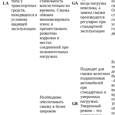
типа у
стабильность
о
LA
GA
когда нагрузка
транспортных
консистенции во
с
невелика, а
средств,
времени. Смазка
О
замена смазки
находящихся в
обязана
с
производится
условиях
минимизировать
с
регулярно при
щадящей
износ и
у
стандартной
эксплуатации
препятствовать
г
эксплуатации
развитию
д
коррозии в
местах
соединений при
незначительных
нагрузках.
Р
т
Подходят для
д
смазки колесных
б
подшипников
–
автомобилей
в
при
в
стандартных и
к
умеренных
Необходимо
п
нагрузках.
обеспечивать
GB
1
Умеренный
смазку в более
о
режим – это
широком
о