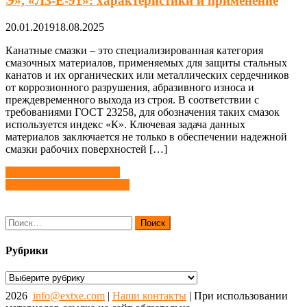
Э», «ЛЗ-Е-91»: характеристики и применение
20.01.2019
18.08.2025
Канатные смазки – это специализированная категория
смазочных материалов, применяемых для защиты стальных
канатов и их органических или металлических сердечников
от коррозионного разрушения, абразивного износа и
преждевременного выхода из строя. В соответствии с
требованиями ГОСТ 23258, для обозначения таких смазок
используется индекс «К». Ключевая задача данных
материалов заключается не только в обеспечении надежной
смазки рабочих поверхностей […]
Навигация
Уплотнительные смазки
Гидравлические жидкости
по
записям
Найти:
Рубрики
Рубрики
2026
info@extxe.com
|
Наши контакты
| При использовании