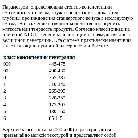
Параметром, определяющим степень консистенции
смазочного материала, служит пенетрация – показатель
глубины проникновения стандартного конуса в исследуемую
смазку. Это значение позволяет количественно оценить
мягкость или твердость продукта. Согласно классификации,
принятой NLGI, степени консистенции напрямую связаны с
величиной пенетрации. Эта система практически идентична
классификации, принятой на территории России:
класс консистенции
пенетрация
000
445-475
00
400-430
0
355-385
1
310-340
2
265-295
3
220-250
4
175-205
5
130-160
6
85-115
Верхние классы шкалы (000 и 00) характеризуются
чрезвычайно мягкой текстурой и представляют собой