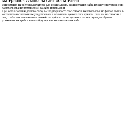
материалов ссылка на сайт обязательна
Информация на сайте предоставлена для ознакомления, администрация сайта не несет ответственности
за использование размещенной на сайте информации.
При использовании данного сайта, вы подтверждаете свое согласие на использование файлов cookie в
соответствии с настоящим уведомлением в отношении данного типа файлов. Если вы не согласны с
тем, чтобы мы использовали данный тип файлов, то вы должны соответствующим образом
установить настройки вашего браузера или не использовать сайт.