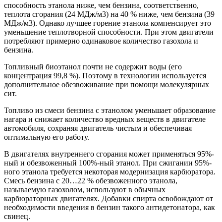
способность этанола ниже, чем бензина, соответственно,
теплота сгорания (24 МДж/м3) на 40 % ниже, чем бензина (39
МДж/м3). Однако лучшее горение этанола компенсирует это
уменьшение теплотворной способности. При этом двигатели
потребляют примерно одинаковое количество газохола и
бензина.
Топливный биоэтанол почти не содержит воды (его
концентрация 99,8 %). Поэтому в технологии используется
дополнительное обезвоживание при помощи молекулярных
сит.
Топливо из смеси бензина с этанолом уменьшает образование
нагара и снижает количество вредных веществ в двигателе
автомобиля, сохраняя двигатель чистым и обеспечивая
оптимальную его работу.
В двигателях внутреннего сгорания может применяться 95%-
ный и обезвоженный 100%-ный этанол. При сжигании 95%-
ного этанола требуется некоторая модернизация карбюратора.
Смесь бензина с 20…22 % обезвоженного этанола,
называемую газохолом, используют в обычных
карбюраторных двигателях. Добавки спирта освобождают от
необходимости введения в бензин такого антидетонатора, как
свинец.