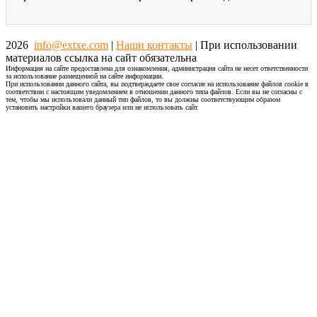
2026
info@extxe.com
|
Наши контакты
| При использовании
материалов ссылка на сайт обязательна
Информация на сайте предоставлена для ознакомления, администрация сайта не несет ответственности
за использование размещенной на сайте информации.
При использовании данного сайта, вы подтверждаете свое согласие на использование файлов cookie в
соответствии с настоящим уведомлением в отношении данного типа файлов. Если вы не согласны с
тем, чтобы мы использовали данный тип файлов, то вы должны соответствующим образом
установить настройки вашего браузера или не использовать сайт.