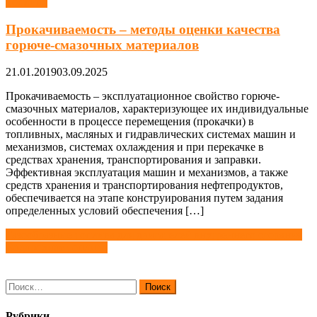
Топливо
Прокачиваемость – методы оценки качества
горюче-смазочных материалов
21.01.2019
03.09.2025
Прокачиваемость – эксплуатационное свойство горюче-
смазочных материалов, характеризующее их индивидуальные
особенности в процессе перемещения (прокачки) в
топливных, масляных и гидравлических системах машин и
механизмов, системах охлаждения и при перекачке в
средствах хранения, транспортирования и заправки.
Эффективная эксплуатация машин и механизмов, а также
средств хранения и транспортирования нефтепродуктов,
обеспечивается на этапе конструирования путем задания
определенных условий обеспечения […]
Навигация
Газообразные топлива для двигателей внутреннего сгорания
Водородное топливо
по
записям
Найти:
Рубрики