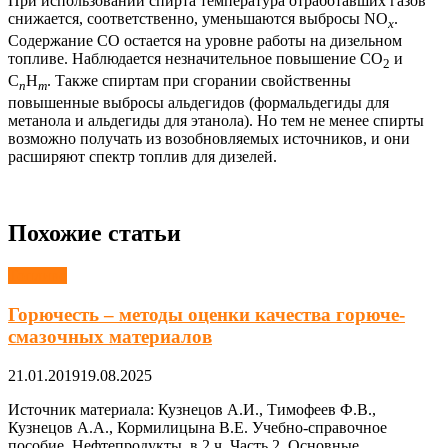
При использовании спирта температура отработавших газов
снижается, соответственно, уменьшаются выбросы NO
.
x
Содержание СО остается на уровне работы на дизельном
топливе. Наблюдается незначительное повышение СО
и
2
C
H
. Также спиртам при сгорании свойственны
n
m
повышенные выбросы альдегидов (формальдегиды для
метанола и альдегиды для этанола). Но тем не менее спирты
возможно получать из возобновляемых источников, и они
расширяют спектр топлив для дизелей.
Похожие статьи
Топливо
Горючесть – методы оценки качества горюче-
смазочных материалов
21.01.2019
19.08.2025
Источник материала: Кузнецов А.И., Тимофеев Ф.В.,
Кузнецов А.А., Кормилицына В.Е. Учебно-справочное
пособие. Нефтепродукты. в 2 ч. Часть 2. Основные