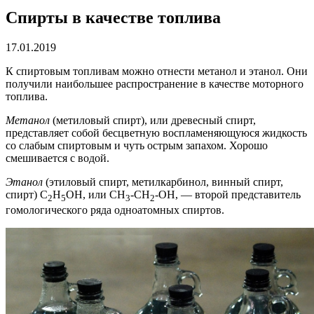
Спирты в качестве топлива
17.01.2019
К спиртовым топливам можно отнести метанол и этанол. Они
получили наибольшее распространение в качестве моторного
топлива.
Метанол
(метиловый спирт), или древесный спирт,
представляет собой бесцветную воспламеняющуюся жидкость
со слабым спиртовым и чуть острым запахом. Хорошо
смешивается с водой.
Этанол
(этиловый спирт, метилкарбинол, винный спирт,
спирт) C
H
OH, или CH
-CH
-OH, — второй представитель
2
5
3
2
гомологического ряда одноатомных спиртов.