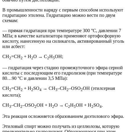
В промышленности наряду с первым способом используют
гидратацию этилена. Гидратацию можно вести по двум
схемам:
— прямая гидратация при температуре 300 °C, давлении 7
МПа; в качестве катализатора применяют ортофосфорную
кислоту, нанесенную на силикагель, активированный уголь
или асбест:
CH
=CH
+ H
O → C
H
OH;
2
2
2
2
5
— гидратация через стадию промежуточного эфира серной
кислоты с последующим его гидролизом (при температуре
80…90 °С и давлении 3,5 МПа):
CH
=CH
+ H
SO
→ CH
–CH
–OSO
OH (этилсерная
2
2
2
4
3
2
2
кислота);
CH
–CH
–OSO
OH + H
O → C
H
OH + H
SO
.
3
2
2
2
2
5
2
4
Эта реакция осложняется образованием диэтилового эфира.
Этиловый спирт можно получать из целлюлозы, которую
предварительно гидролизуют. Образующуюся при этом