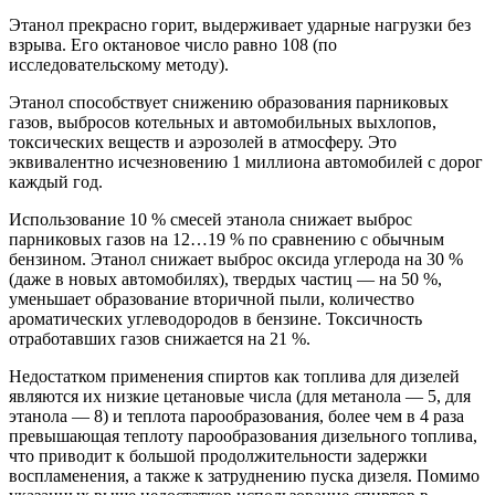
Этанол прекрасно горит, выдерживает ударные нагрузки без
взрыва. Его октановое число равно 108 (по
исследовательскому методу).
Этанол способствует снижению образования парниковых
газов, выбросов котельных и автомобильных выхлопов,
токсических веществ и аэрозолей в атмосферу. Это
эквивалентно исчезновению 1 миллиона автомобилей с дорог
каждый год.
Использование 10 % смесей этанола снижает выброс
парниковых газов на 12…19 % по сравнению с обычным
бензином. Этанол снижает выброс оксида углерода на 30 %
(даже в новых автомобилях), твердых частиц — на 50 %,
уменьшает образование вторичной пыли, количество
ароматических углеводородов в бензине. Токсичность
отработавших газов снижается на 21 %.
Недостатком применения спиртов как топлива для дизелей
являются их низкие цетановые числа (для метанола — 5, для
этанола — 8) и теплота парообразования, более чем в 4 раза
превышающая теплоту парообразования дизельного топлива,
что приводит к большой продолжительности задержки
воспламенения, а также к затруднению пуска дизеля. Помимо