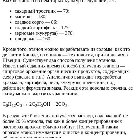
Выход этанола из некоторых культур следующий, л/т:
сахарный тростник — 70;
маниок — 180;
сладкое сорго — 86;
сладкий картофель —125;
зерновые (кукуруза) — 370;
плодовые — 160.
Кроме того, этанол можно вырабатывать из соломы, как это
делают в Канаде, из опилок — технология, прижившаяся в
Швеции. Существует два способа получения этанола.
Известный с давних времен способ получения этанола —
спиртовое брожение органических продуктов, содержащих
сахар (свекла и т.п.). Аналогично выглядит переработка
крахмала, картофеля, риса, кукурузы, древесины под
действием фермента зимаза. Реакция эта довольно сложна, ее
схему можно выразить уравнением
C
H
O
→ 2C
H
OH + 2CO
.
6
12
6
2
5
2
В результате брожения получается раствор, содержащий не
более 20 % этанола, так как в более концентрированных
растворах дрожжи обычно гибнут. Полученный таким
образом этанол нуждается в очистке и концентрировании,
обычно путем дистилляции.