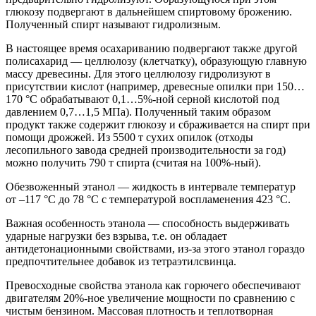
глюкозу подвергают в дальнейшем спиртовому брожению.
Полученный спирт называют гидролизным.
В настоящее время осахариванию подвергают также другой
полисахарид — целлюлозу (клетчатку), образующую главную
массу древесины. Для этого целлюлозу гидролизуют в
присутствии кислот (например, древесные опилки при 150…
170 °С обрабатывают 0,1…5%-ной серной кислотой под
давлением 0,7…1,5 МПа). Полученный таким образом
продукт также содержит глюкозу и сбраживается на спирт при
помощи дрожжей. Из 5500 т сухих опилок (отходы
лесопильного завода средней производительности за год)
можно получить 790 т спирта (считая на 100%-ный).
Обезвоженный этанол — жидкость в интервале температур
от –117 °С до 78 °С с температурой воспламенения 423 °С.
Важная особенность этанола — способность выдерживать
ударные нагрузки без взрыва, т.е. он обладает
антидетонационными свойствами, из-за этого этанол гораздо
предпочтительнее добавок из тетраэтилсвинца.
Превосходные свойства этанола как горючего обеспечивают
двигателям 20%-ное увеличение мощности по сравнению с
чистым бензином. Массовая плотность и теплотворная