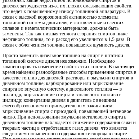
указанных выше недостатков использование спиртов в
дизелях затрудняется из-за их плохих смазывающих свойств,
что ведет к повышенному износу топливной аппаратуры. В
связи с высокой коррозионной активностью элементы
топливной системы двигателя, изготовленные из легких
сплавов и неметаллических материалов, должны быть
заменены. Так как низшая теплота сгорания спиртов ниже
нефтяного топлива, то и расход его увеличится в 1,5 раза. В
связи с облегчением топлива повышается шумность дизеля.
Просто заменить дизельное топливо на спирт в штатной
топливной системе дизеля невозможно. Необходимо
компенсировать изменение свойств этих топлив. В настоящее
время найдены разнообразные способы применения спиртов в
качестве топлив для дизелей: растворы и эмульсии спиртов в
дизельном топливе; карбюрирование или впрыскивание
спирта во впускную систему, а дизельного топлива — в
цилиндр; впрыскивание спирта и запального топлива в
цилиндр; конвертация дизеля в двигатель с внешним
смесеобразованием и принудительным зажиганием;
впрыскивание спирта с присадкой, повышающей цетановое
число. При использовании эмульсии метилового спирта в
дизельном топливе наблюдается снижение содержания сажи и
твердых частиц в отработавших газах дизеля, что является
следствием повышенного содержания кислорода в спирте.