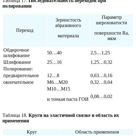
Таблица 17.
Последовательность переходов при
полировании
Параметр
Зернистость
шероховатости
абразивного
Переход
поверхности Ra,
материала
мкм
Обдирочное
50…40
2,5…1,25
шлифование
Шлифование
25…16
1,25…0,32
Полирование:
предварительное
12…8
0,63…0,16
окончательное
М6…М20
0,32…0,04
М10…М15
0,08…0,02
и тонкая паста ГОИ
Таблица 18.
Круги на эластичной связке и область их
применения
Круг
Область применения