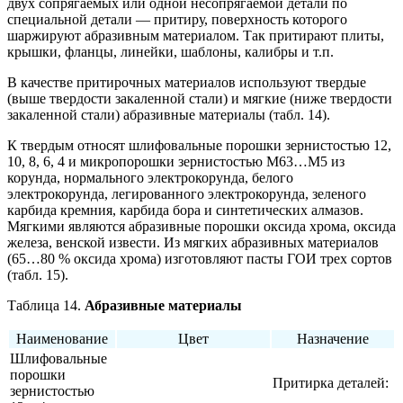
двух сопрягаемых или одной несопрягаемой детали по
специальной детали — притиру, поверхность которого
шаржируют абразивным материалом. Так притирают плиты,
крышки, фланцы, линейки, шаблоны, калибры и т.п.
В качестве притирочных материалов используют твердые
(выше твердости закаленной стали) и мягкие (ниже твердости
закаленной стали) абразивные материалы (табл. 14).
К твердым относят шлифовальные порошки зернистостью 12,
10, 8, 6, 4 и микропорошки зернистостью М63…М5 из
корунда, нормального электрокорунда, белого
электрокорунда, легированного электрокорунда, зеленого
карбида кремния, карбида бора и синтетических алмазов.
Мягкими являются абразивные порошки оксида хрома, оксида
железа, венской извести. Из мягких абразивных материалов
(65…80 % оксида хрома) изготовляют пасты ГОИ трех сортов
(табл. 15).
Таблица 14.
Абразивные материалы
Наименование
Цвет
Назначение
Шлифовальные
порошки
Притирка деталей:
зернистостью