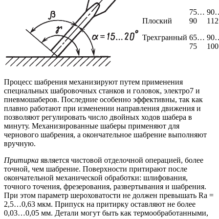
75…
90
Плоский
90
112
Трехгранный
65…
90
75
100
Процесс шабрения механизируют путем применения
специальных шабровочных станков и головок, электро7 и
пневмошаберов. Последние особенно эффективны, так как
плавно работают при изменении направления движения и
позволяют регулировать число двойных ходов шабера в
минуту. Механизированные шаберы применяют для
чернового шабрения, а окончательное шабрение выполняют
вручную.
Притирка
является чистовой отделочной операцией, более
точной, чем шабрение. Поверхности притирают после
окончательной механической обработки: шлифования,
точного точения, фрезерования, развертывания и шабрения.
При этом параметр шероховатости не должен превышать Ra =
2,5…0,63 мкм. Припуск на притирку оставляют не более
0,03…0,05 мм. Детали могут быть как термообработанными,