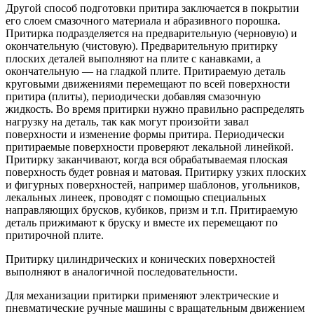
Другой способ подготовки притира заключается в покрытии
его слоем смазочного материала и абразивного порошка.
Притирка подразделяется на предварительную (черновую) и
окончательную (чистовую). Предварительную притирку
плоских деталей выполняют на плите с канавками, а
окончательную — на гладкой плите. Притираемую деталь
круговыми движениями перемещают по всей поверхности
притира (плиты), периодически добавляя смазочную
жидкость. Во время притирки нужно правильно распределять
нагрузку на деталь, так как могут произойти завал
поверхности и изменение формы притира. Периодически
притираемые поверхности проверяют лекальной линейкой.
Притирку заканчивают, когда вся обрабатываемая плоская
поверхность будет ровная и матовая. Притирку узких плоских
и фигурных поверхностей, например шаблонов, угольников,
лекальных линеек, проводят с помощью специальных
направляющих брусков, кубиков, призм и т.п. Притираемую
деталь прижимают к бруску и вместе их перемещают по
притирочной плите.
Притирку цилиндрических и конических поверхностей
выполняют в аналогичной последовательности.
Для механизации притирки применяют электрические и
пневматические ручные машины с вращательным движением