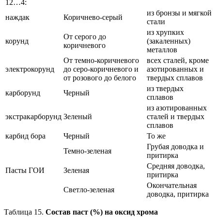
12…4:
из бронзы и мягкой
наждак
Коричнево-серый
стали
из хрупких
От серого до
корунд
(закаленных)
коричневого
металлов
От темно-коричневого
всех сталей, кроме
электрокорунд
до серо-коричневого и
азотированных и
от розового до белого
твердых сплавов
из твердых
карборунд
Черный
сплавов
из азотированных
экстракарборунд
Зеленый
сталей и твердых
сплавов
карбид бора
Черный
То же
Грубая доводка и
Темно-зеленая
притирка
Средняя доводка,
Пасты ГОИ
Зеленая
притирка
Окончательная
Светло-зеленая
доводка, притирка
Таблица 15.
Состав паст (%) на оксид хрома