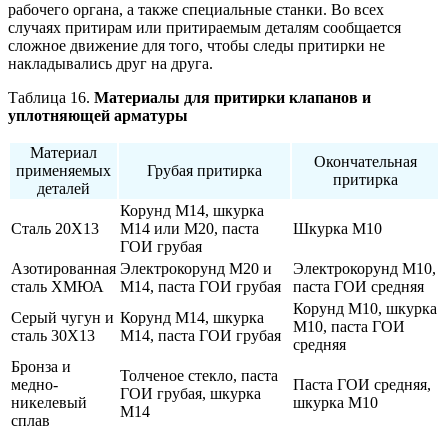
рабочего органа, а также специальные станки. Во всех
случаях притирам или притираемым деталям сообщается
сложное движение для того, чтобы следы притирки не
накладывались друг на друга.
Таблица 16.
Материалы для притирки клапанов и
уплотняющей арматуры
Материал
Окончательная
применяемых
Грубая притирка
притирка
деталей
Корунд М14, шкурка
Сталь 20Х13
М14 или М20, паста
Шкурка М10
ГОИ грубая
Азотированная
Электрокорунд М20 и
Электрокорунд М10,
сталь ХМЮА
М14, паста ГОИ грубая
паста ГОИ средняя
Корунд М10, шкурка
Серый чугун и
Корунд М14, шкурка
М10, паста ГОИ
сталь 30Х13
М14, паста ГОИ грубая
средняя
Бронза и
Толченое стекло, паста
медно-
Паста ГОИ средняя,
ГОИ грубая, шкурка
никелевый
шкурка М10
М14
сплав