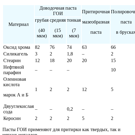
Доводочная паста
Притирочная
Полировоч
ГОИ
грубая
средняя
тонкая
мазеобразная
паста
Материал
(40
(15
(7
паста
в бруска
мкм)
мкм)
мкм)
Оксид хрома
82
76
74
63
66
Силикагель
3
2
1,8
–
2
Стеарин
12
18
20
20
15
Нефтяной
–
–
–
10
парафин
Олеиновая
кислота
1
2
2
12
5
марок А и Б
Двууглекислая
–
–
0,2
–
–
сода
Керосин
2
2
2
5
2
Пасты ГОИ применяют для притирки как твердых, так и
мягких металлов.