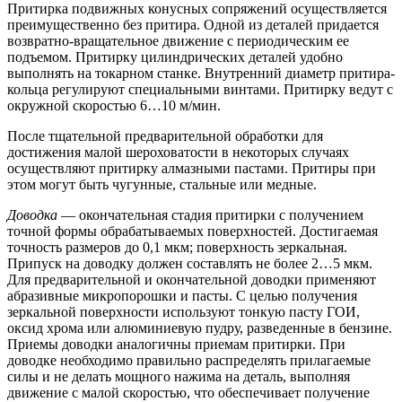
Притирка подвижных конусных сопряжений осуществляется
преимущественно без притира. Одной из деталей придается
возвратно-вращательное движение с периодическим ее
подъемом. Притирку цилиндрических деталей удобно
выполнять на токарном станке. Внутренний диаметр притира-
кольца регулируют специальными винтами. Притирку ведут с
окружной скоростью 6…10 м/мин.
После тщательной предварительной обработки для
достижения малой шероховатости в некоторых случаях
осуществляют притирку алмазными пастами. Притиры при
этом могут быть чугунные, стальные или медные.
Доводка
— окончательная стадия притирки с получением
точной формы обрабатываемых поверхностей. Достигаемая
точность размеров до 0,1 мкм; поверхность зеркальная.
Припуск на доводку должен составлять не более 2…5 мкм.
Для предварительной и окончательной доводки применяют
абразивные микропорошки и пасты. С целью получения
зеркальной поверхности используют тонкую пасту ГОИ,
оксид хрома или алюминиевую пудру, разведенные в бензине.
Приемы доводки аналогичны приемам притирки. При
доводке необходимо правильно распределять прилагаемые
силы и не делать мощного нажима на деталь, выполняя
движение с малой скоростью, что обеспечивает получение