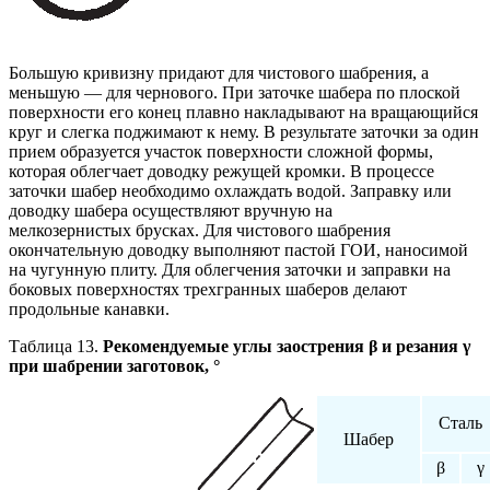
Большую кривизну придают для чистового шабрения, а
меньшую — для чернового. При заточке шабера по плоской
поверхности его конец плавно накладывают на вращающийся
круг и слегка поджимают к нему. В результате заточки за один
прием образуется участок поверхности сложной формы,
которая облегчает доводку режущей кромки. В процессе
заточки шабер необходимо охлаждать водой. Заправку или
доводку шабера осуществляют вручную на
мелкозернистых брусках. Для чистового шабрения
окончательную доводку выполняют пастой ГОИ, наносимой
на чугунную плиту. Для облегчения заточки и заправки на
боковых поверхностях трехгранных шаберов делают
продольные канавки.
Таблица 13.
Рекомендуемые углы заострения β и резания γ
при шабрении заготовок, °
Сталь
Шабер
β
γ