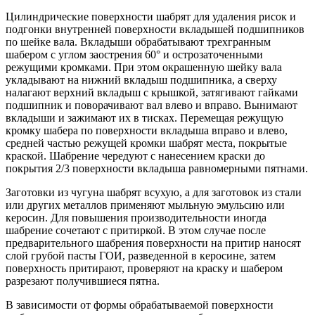
Цилиндрические поверхности шабрят для удаления рисок и
подгонки внутренней поверхности вкладышей подшипников
по шейке вала. Вкладыши обрабатывают трехгранным
шабером с углом заострения 60° и острозаточенными
режущими кромками. При этом окрашенную шейку вала
укладывают на нижний вкладыш подшипника, а сверху
налагают верхний вкладыш с крышкой, затягивают гайками
подшипник и поворачивают вал влево и вправо. Вынимают
вкладыши и зажимают их в тисках. Перемещая режущую
кромку шабера по поверхности вкладыша вправо и влево,
средней частью режущей кромки шабрят места, покрытые
краской. Шабрение чередуют с нанесением краски до
покрытия 2/3 поверхности вкладыша равномерными пятнами.
Заготовки из чугуна шабрят всухую, а для заготовок из стали
или других металлов применяют мыльную эмульсию или
керосин. Для повышения производительности иногда
шабрение сочетают с притиркой. В этом случае после
предварительного шабрения поверхности на притир наносят
слой грубой пасты ГОИ, разведенной в керосине, затем
поверхность притирают, проверяют на краску и шабером
разрезают получившиеся пятна.
В зависимости от формы обрабатываемой поверхности