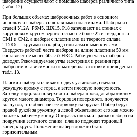
шабрение осуществляют с помощью шаберов различного типа
(табл. 12).
При больших объемах шабровочных работ в основном
используют шаберы со вставными пластинами. Шаберы из
сталей У12А, Р6М5, ШХ15, Р18 затачивают на станках с
корундовым кругом зернистостью не более 25 и твердостью
СМ1 и СМ2, а шаберы с пластинами из твердого сплава
Т15К6 — кругами из карбида или алмазными кругами.
Твердость рабочей части шаберов на длине пластины 50 мм
составляет не менее 60…65 HRC. Рабочую часть шаберов
доводят. Рекомендуемые углы заострения и резания при
шабрении в зависимости от материала заготовки приведены в
табл. 13.
Плоский шабер затачивают с двух установок; сначала
режущую кромку с торца, а затем плоскую поверхность.
Заточку торцовой поверхности шабера проводят абразивным
кругом малого диаметра. Торцовая поверхность получается
вогнутой, что облегчает ее доводку на бруске. Шабер берут
правой рукой за рукоятку, а левой обхватывают его как можно
ближе к рабочему концу. Опираясь плоской гранью шабера на
подручник заточного станка, плавно подводят торцовый
конец к кругу. Положение шабера должно быть
горизонтальным.