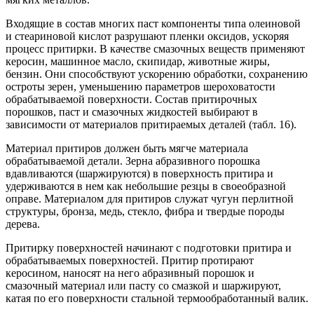
Входящие в состав многих паст компоненты типа олеиновой
и стеариновой кислот разрушают пленки оксидов, ускоряя
процесс притирки. В качестве смазочных веществ применяют
керосин, машинное масло, скипидар, животные жиры,
бензин. Они способствуют ускорению обработки, сохранению
остроты зерен, уменьшению параметров шероховатости
обрабатываемой поверхности. Состав притирочных
порошков, паст и смазочных жидкостей выбирают в
зависимости от материалов притираемых деталей (табл. 16).
Материал притиров должен быть мягче материала
обрабатываемой детали. Зерна абразивного порошка
вдавливаются (шаржируются) в поверхность притира и
удерживаются в нем как небольшие резцы в своеобразной
оправе. Материалом для притиров служат чугун перлитной
структуры, бронза, медь, стекло, фибра и твердые породы
дерева.
Притирку поверхностей начинают с подготовки притира и
обрабатываемых поверхностей. Притир протирают
керосином, наносят на него абразивный порошок и
смазочный материал или пасту со смазкой и шаржируют,
катая по его поверхности стальной термообработанный валик.