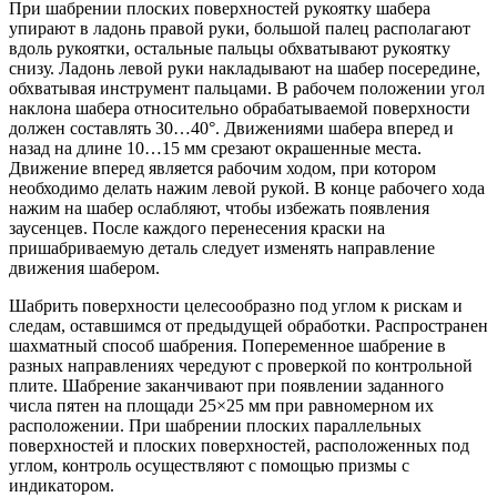
При шабрении плоских поверхностей рукоятку шабера
упирают в ладонь правой руки, большой палец располагают
вдоль рукоятки, остальные пальцы обхватывают рукоятку
снизу. Ладонь левой руки накладывают на шабер посередине,
обхватывая инструмент пальцами. В рабочем положении угол
наклона шабера относительно обрабатываемой поверхности
должен составлять 30…40°. Движениями шабера вперед и
назад на длине 10…15 мм срезают окрашенные места.
Движение вперед является рабочим ходом, при котором
необходимо делать нажим левой рукой. В конце рабочего хода
нажим на шабер ослабляют, чтобы избежать появления
заусенцев. После каждого перенесения краски на
пришабриваемую деталь следует изменять направление
движения шабером.
Шабрить поверхности целесообразно под углом к рискам и
следам, оставшимся от предыдущей обработки. Распространен
шахматный способ шабрения. Попеременное шабрение в
разных направлениях чередуют с проверкой по контрольной
плите. Шабрение заканчивают при появлении заданного
числа пятен на площади 25×25 мм при равномерном их
расположении. При шабрении плоских параллельных
поверхностей и плоских поверхностей, расположенных под
углом, контроль осуществляют с помощью призмы с
индикатором.