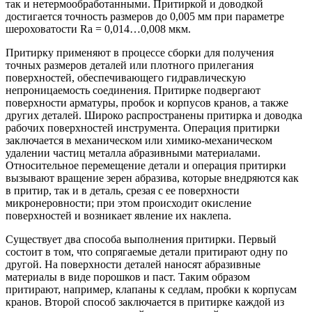
так и нетермообработанными. Притиркой и доводкой
достигается точность размеров до 0,005 мм при параметре
шероховатости Ra = 0,014…0,008 мкм.
Притирку применяют в процессе сборки для получения
точных размеров деталей или плотного прилегания
поверхностей, обеспечивающего гидравлическую
непроницаемость соединения. Притирке подвергают
поверхности арматуры, пробок и корпусов кранов, а также
других деталей. Широко распространены притирка и доводка
рабочих поверхностей инструмента. Операция притирки
заключается в механическом или химико-механическом
удалении частиц металла абразивными материалами.
Относительное перемещение детали и операция притирки
вызывают вращение зерен абразива, которые внедряются как
в притир, так и в деталь, срезая с ее поверхности
микронеровности; при этом происходит окисление
поверхностей и возникает явление их наклепа.
Существует два способа выполнения притирки. Первый
состоит в том, что сопрягаемые детали притирают одну по
другой. На поверхности деталей наносят абразивные
материалы в виде порошков и паст. Таким образом
притирают, например, клапаны к седлам, пробки к корпусам
кранов. Второй способ заключается в притирке каждой из