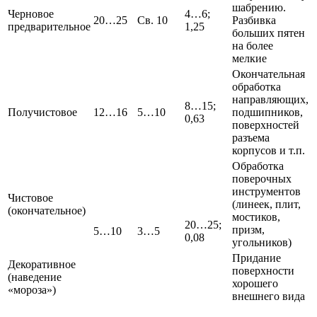
шабрению.
Черновое
4…6;
20…25
Св. 10
Разбивка
предварительное
1,25
больших пятен
на более
мелкие
Окончательная
обработка
направляющих,
8…15;
Получистовое
12…16
5…10
подшипников,
0,63
поверхностей
разъема
корпусов и т.п.
Обработка
поверочных
инструментов
Чистовое
(линеек, плит,
(окончательное)
мостиков,
20…25;
призм,
5…10
3…5
0,08
угольников)
Придание
Декоративное
поверхности
(наведение
хорошего
«мороза»)
внешнего вида