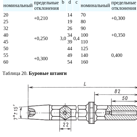
b
d
c
предельные
предельные
номинальный
номинальный
отклонения
отклонения
20
14
70
+0,210
+0,300
25
19
80
32
26
90
40
34
100
+0,350
+0,250
3,0
0,4
45
39
110
50
44
125
55
49
140
0,400
+0,300
60
54
160
Таблица 20.
Буровые штанги