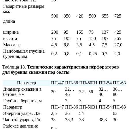
Габаритные размеры,
мм:
500
350
420
500
655
725
длина
ширина
200
95
155
75
137
425
высота
75
195
75
150
197
265
Масса, к
4,5
6,8
3,5
4,5
7,5
27,0
Наибольшая глубина
0,2
0,8
0,1
0,25
0,3
2,0
бурения, мм
Таблица 18.
Технические характеристики перфораторов
для бурения скважин под болты
Параметр
ПП-47
ПП-36
ПП-50В1
ПП-54
ПП-63
Диаметр скважин в
32…
32…
36…
20
32…56
бетоне, мм
46
46
80
Глубина бурения, м
–
2
3
4
5
Параметр
ПП-47
ПП-36
ПП-50В1
ПП-54
ПП-63
Энергия удара, Дж
2,5
36
54
63
Частота ударов, Гц
38
38,3
38
38,3
30
Рабочее давление
0,5