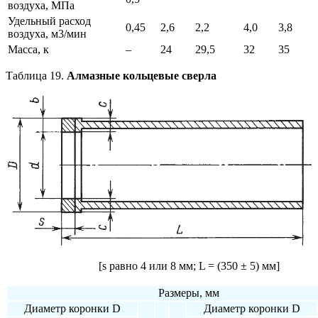
воздуха, МПа
Удельный расход
0,45
2,6
2,2
4,0
3,8
воздуха, м3/мин
Масса, к
–
24
29,5
32
35
Таблица 19.
Алмазные кольцевые сверла
[s равно 4 или 8 мм; L = (350 ± 5) мм]
Размеры, мм
Диаметр коронки D
Диаметр коронки D