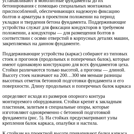
устанавливают в монолитные фундаменты до их
бетонирования с помощью специальных монтажных
приспособлений, обеспечивающих надежную фиксацию
болтов и арматуры в проектном положении на период
укладки и твердения бетона фундамента. Поддерживающие
устройства служат для фиксации кондукторов в требуемом
положении, а кондукторы — для размещения болтов в
соответствии с осями отверстий в корпусных деталях машин,
закрепляемых на данном фундаменте.
Поддерживающие устройства (каркас) собирают из типовых
стоек и прогонов (продольных и поперечных балок), которые
имеют одинаковую конструкцию для всех фундаментов цеха.
Стойки различаются только высотой, а прогоны — длиной.
Высоту стоек назначают на 200…300 мм меньше разницы
высотных отметок бетонной подготовки фундамента и его
поверхности. Длину продольных и поперечных балок каркаса
определяют исходя из размеров опорного контура
монтируемого оборудования. Стойки крепят к закладным
пластинам, залитым в специальные опоры, которые
изготовляют одновременно с бетонной подготовкой
фундамента (рис. 5). На стойках предусматривают узлы
крепления балок каркаса, опалубки и настила.
К стойкам на проектной высоте приваривают балки каркаса.