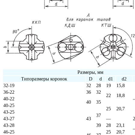
Размеры, мм
Типоразмеры коронок
D
d
d1
d2
32-19
32
28
19
15,8
36-22
36
32
22
18,8
40-22
40
35
40-25
25
20,7
43-25
37
43-27
43
—
43-28
39
28
23,1
46-25
25
20,7