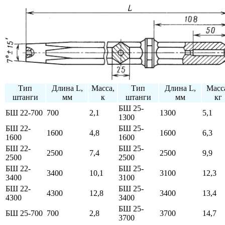
Тип
Длина L,
Масса,
Тип
Длина L,
Масс
штанги
мм
к
штанги
мм
кг
БШ 25-
БШ 22-700
700
2,1
1300
5,1
1300
БШ 22-
БШ 25-
1600
4,8
1600
6,3
1600
1600
БШ 22-
БШ 25-
2500
7,4
2500
9,9
2500
2500
БШ 22-
БШ 25-
3400
10,1
3100
12,3
3400
3100
БШ 22-
БШ 25-
4300
12,8
3400
13,4
4300
3400
БШ 25-
БШ 25-700
700
2,8
3700
14,7
3700