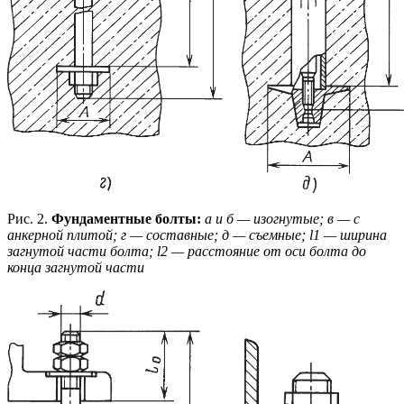
Рис. 2.
Фундаментные болты:
а и б — изогнутые; в — с
анкерной плитой; г — составные; д — съемные; l1 — ширина
загнутой части болта; l2 — расстояние от оси болта до
конца загнутой части