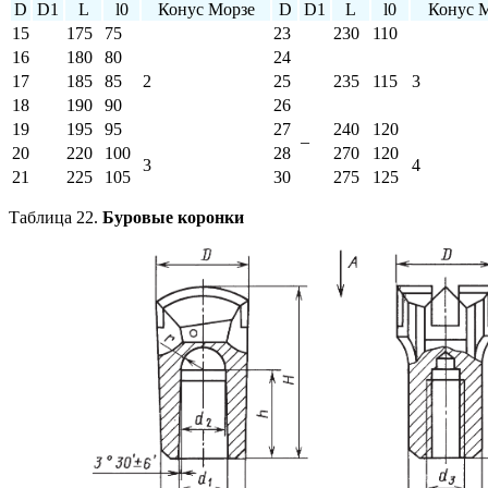
D
D1
L
l0
Конус Морзе
D
D1
L
l0
Конус 
15
175
75
23
230
110
16
180
80
24
17
185
85
2
25
235
115
3
18
190
90
26
19
195
95
27
240
120
–
20
220
100
28
270
120
3
4
21
225
105
30
275
125
Таблица 22.
Буровые коронки