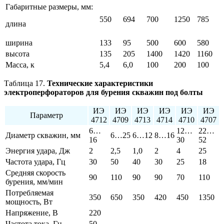
Габаритные размеры, мм:
550
694
700
1250
785
длина
ширина
133
95
500
600
580
высота
135
205
1400
1420
1160
Масса, к
5,4
6,0
100
200
100
Таблица 17.
Технические характеристики
электроперфораторов для бурения скважин под болты
ИЭ
ИЭ
ИЭ
ИЭ
ИЭ
ИЭ
Параметр
4712
4709
4713
4714
4710
4707
6…
12…
22…
Диаметр скважин, мм
6…25
6…12
8…16
16
30
52
Энергия удара, Дж
2
2,5
1,0
2
4
25
Частота удара, Гц
30
50
40
30
25
18
Средняя скорость
90
110
90
90
70
110
бурения, мм/мин
Потребляемая
350
650
350
420
450
1350
мощность, Вт
Напряжение, В
220
Частота тока, Гц
50