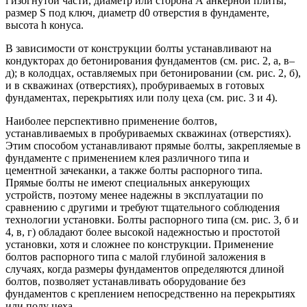
l изогнутой части, диаметр или сторона А анкерной плиты,
размер S под ключ, диаметр d0 отверстия в фундаменте,
высота h конуса.
В зависимости от конструкции болты устанавливают на
кондукторах до бетонирования фундаментов (см. рис. 2, а, в–
д); в колодцах, оставляемых при бетонировании (см. рис. 2, б),
и в скважинах (отверстиях), пробуриваемых в готовых
фундаментах, перекрытиях или полу цеха (см. рис. 3 и 4).
Наиболее перспективно применение болтов,
устанавливаемых в пробуриваемых скважинах (отверстиях).
Этим способом устанавливают прямые болты, закрепляемые в
фундаменте с применением клея различного типа и
цементной зачеканки, а также болты распорного типа.
Прямые болты не имеют специальных анкерующих
устройств, поэтому менее надежны в эксплуатации по
сравнению с другими и требуют тщательного соблюдения
технологии установки. Болты распорного типа (см. рис. 3, б и
4, в, г) обладают более высокой надежностью и простотой
установки, хотя и сложнее по конструкции. Применение
болтов распорного типа с малой глубиной заложения в
случаях, когда размеры фундаментов определяются длиной
болтов, позволяет устанавливать оборудование без
фундаментов с креплением непосредственно на перекрытиях
или полу цеха.