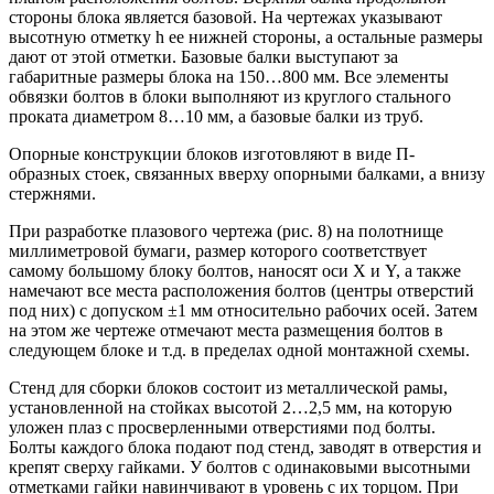
стороны блока является базовой. На чертежах указывают
высотную отметку h ее нижней стороны, а остальные размеры
дают от этой отметки. Базовые балки выступают за
габаритные размеры блока на 150…800 мм. Все элементы
обвязки болтов в блоки выполняют из круглого стального
проката диаметром 8…10 мм, а базовые балки из труб.
Опорные конструкции блоков изготовляют в виде П-
образных стоек, связанных вверху опорными балками, а внизу
стержнями.
При разработке плазового чертежа (рис. 8) на полотнище
миллиметровой бумаги, размер которого соответствует
самому большому блоку болтов, наносят оси X и Y, а также
намечают все места расположения болтов (центры отверстий
под них) с допуском ±1 мм относительно рабочих осей. Затем
на этом же чертеже отмечают места размещения болтов в
следующем блоке и т.д. в пределах одной монтажной схемы.
Стенд для сборки блоков состоит из металлической рамы,
установленной на стойках высотой 2…2,5 мм, на которую
уложен плаз с просверленными отверстиями под болты.
Болты каждого блока подают под стенд, заводят в отверстия и
крепят сверху гайками. У болтов с одинаковыми высотными
отметками гайки навинчивают в уровень с их торцом. При