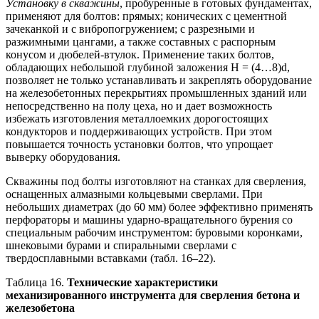
Установку в скважины
, пробуренные в готовых фундаментах,
применяют для болтов: прямых; конических с цементной
зачеканкой и с вибропогружением; с разрезными и
разжимными цангами, а также составных с распорным
конусом и дюбелей-втулок. Применение таких болтов,
обладающих небольшой глубиной заложения Н = (4…8)d,
позволяет не только устанавливать и закреплять оборудование
на железобетонных перекрытиях промышленных зданий или
непосредственно на полу цеха, но и дает возможность
избежать изготовления металлоемких дорогостоящих
кондукторов и поддерживающих устройств. При этом
повышается точность установки болтов, что упрощает
выверку оборудования.
Скважины под болты изготовляют на станках для сверления,
оснащенных алмазными кольцевыми сверлами. При
небольших диаметрах (до 60 мм) более эффективно применять
перфораторы и машины ударно-вращательного бурения со
специальным рабочим инструментом: буровыми коронками,
шнековыми бурами и спиральными сверлами с
твердосплавными вставками (табл. 16–22).
Таблица 16.
Технические характеристики
механизированного инструмента для сверления бетона и
железобетона