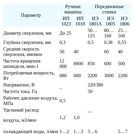
Ручные
Передвижные
машины
станки
Параметр
ИП
ИП
ИЭ
ИЭ
ИЭ
1023
1018
1801А
1805
1806
50…
80…
25…
Диаметр сверления, мм
До 25
125
160
160
Глубина сверления, мм
0,3
0,5
0,38
0,55
Средняя скорость
50
40
60
40
сверления, мм/мин
Частота вращения
12
8900
850
600
500
шпинделя, мин-1
000
Потребляемая мощность,
880
600
2200
3000
2200
Вт
Напряжение, В
220/380
–
Частота тока, Гц
50
Рабочее давление воздуха,
0,5
МПа
Удельный расход:
—
1,2
1,0
воздуха, м3/мин
охлаждающей воды, л/мин
1…2
1…3
5…6
5…7