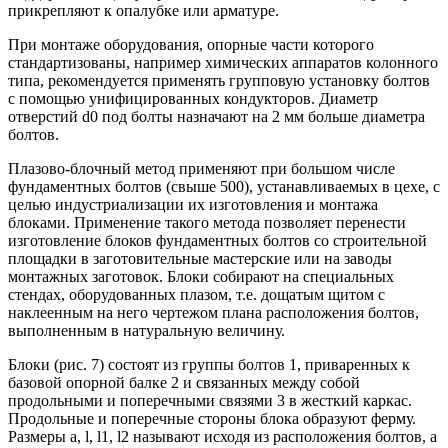
прикрепляют к опалубке или арматуре.
При монтаже оборудования, опорные части которого
стандартизованы, например химических аппаратов колонного
типа, рекомендуется применять групповую установку болтов
с помощью унифицированных кондукторов. Диаметр
отверстий d0 под болты назначают на 2 мм больше диаметра
болтов.
Плазово-блочный метод применяют при большом числе
фундаментных болтов (свыше 500), устанавливаемых в цехе, с
целью индустриализации их изготовления и монтажа
блоками. Применение такого метода позволяет перенести
изготовление блоков фундаментных болтов со строительной
площадки в заготовительные мастерские или на заводы
монтажных заготовок. Блоки собирают на специальных
стендах, оборудованных плазом, т.е. дощатым щитом с
наклеенным на него чертежом плана расположения болтов,
выполненным в натуральную величину.
Блоки (рис. 7) состоят из группы болтов 1, приваренных к
базовой опорной балке 2 и связанных между собой
продольными и поперечными связями 3 в жесткий каркас.
Продольные и поперечные стороны блока образуют ферму.
Размеры а, l, l1, l2 называют исходя из расположения болтов, а