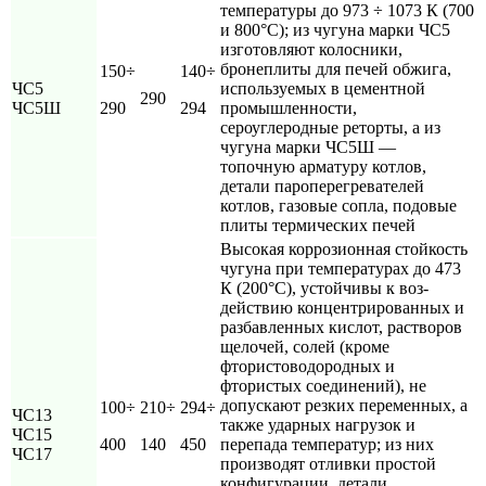
температуры до 973 ÷ 1073 К (700
и 800°С); из чугуна марки ЧС5
изготовляют колосники,
бронеплиты для печей обжига,
150÷
140÷
ЧС5
используемых в цементной
290
ЧС5Ш
290
294
промышленности,
сероуглеродные реторты, а из
чугуна марки ЧС5Ш —
топочную арматуру котлов,
детали пароперегревателей
котлов, газовые сопла, подовые
плиты термических печей
Высокая коррозионная стойкость
чугуна при температурах до 473
К (200°С), устойчивы к воз-
действию концентрированных и
разбавленных кислот, растворов
щелочей, солей (кроме
фтористоводородных и
фтористых соединений), не
допускают резких переменных, а
100÷
210÷
294÷
ЧС13
также ударных нагрузок и
ЧС15
400
140
450
перепада температур; из них
ЧС17
производят отливки простой
конфигурации, детали