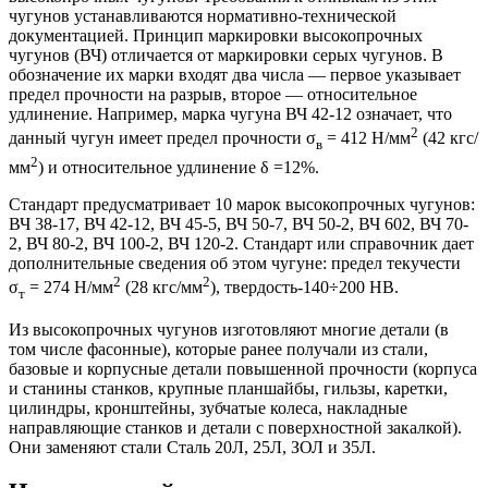
чугунов устанавливаются нормативно-технической
документацией. Принцип маркировки высокопрочных
чугунов (ВЧ) отличается от маркировки серых чугунов. В
обозначение их марки входят два числа — первое указывает
предел прочности на разрыв, второе — относительное
удлинение. Например, марка чугуна ВЧ 42-12 означает, что
2
данный чугун имеет предел прочности σ
= 412 Н/мм
(42 кгс/
в
2
мм
) и относительное удлинение δ =12%.
Стандарт предусматривает 10 марок высокопрочных чугунов:
ВЧ 38-17, ВЧ 42-12, ВЧ 45-5, ВЧ 50-7, ВЧ 50-2, ВЧ 602, ВЧ 70-
2, ВЧ 80-2, ВЧ 100-2, ВЧ 120-2. Стандарт или справочник дает
дополнительные сведения об этом чугуне: предел текучести
2
2
σ
= 274 Н/мм
(28 кгс/мм
), твердость-140÷200 НВ.
т
Из высокопрочных чугунов изготовляют многие детали (в
том числе фасонные), которые ранее получали из стали,
базовые и корпусные детали повышенной прочности (корпуса
и станины станков, крупные планшайбы, гильзы, каретки,
цилиндры, кронштейны, зубчатые колеса, накладные
направляющие станков и детали с поверхностной закалкой).
Они заменяют стали Сталь 20Л, 25Л, ЗОЛ и 35Л.