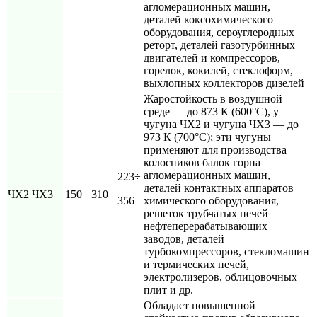
агломерационных машин,
деталей коксохимического
оборудования, сероуглеродных
реторт, деталей газотурбинных
двигателей и компрессоров,
горелок, кокилей, стеклоформ,
выхлопных коллекторов дизелей
Жаростойкость в воздушной
среде — до 873 К (600°С), у
чугуна ЧХ2 и чугуна ЧX3 — до
973 К (700°С); эти чугуны
применяют для производства
колосников балок горна
агломерационных машин,
223÷
деталей контактных аппаратов
ЧХ2 ЧX3
150
310
356
химического оборудования,
решеток трубчатых печей
нефтеперерабатывающих
заводов, деталей
турбокомпрессоров, стекломашин
и термических печей,
электролизеров, облицовочных
плит и др.
Обладает повышенной