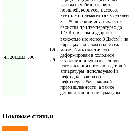
газовых турбин, головок
поршней, корпусов насосов,
вентилей и немагнитных деталей
δ = 25, высокие механические
свойства при температурах до
173 К и высокой ударной
2
вязкостью (не менее 3 Дж/см
) на
образцах с острым надрезом,
120÷
может быть пластически
деформирован в холодном
ЧН20Д2Ш
500
220
состоянии; предназначен для
изготовления насосов и деталей
аппаратуры, используемой в
нефтедобывающей и
нефтеперерабатывающей
промышленности, а также
деталей топливной арматуры.
Похожие статьи
Справочник