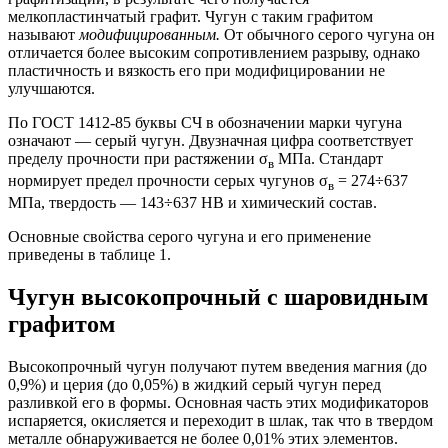
мелкопластинчатый графит. Чугун с таким графитом
называют
модифицированным.
От обычного серого чугуна он
отличается более высоким сопротивлением разрыву, однако
пластичность и вязкость его при модифицировании не
улучшаются.
По ГОСТ 1412-85 буквы СЧ в обозначении марки чугуна
означают — серый чугун. Двузначная цифра соответствует
пределу прочности при растяжении σ
МПа. Стандарт
в
нормирует предел прочности серых чугунов σ
= 274÷637
в
МПа, твердость — 143÷637 НВ и химический состав.
Основные свойства серого чугуна и его применение
приведены в таблице 1.
Чугун высокопрочный с шаровидным
графитом
Высокопрочный чугун получают путем введения магния (до
0,9%) и церия (до 0,05%) в жидкий серый чугун перед
разливкой его в формы. Основная часть этих модификаторов
испаряется, окисляется и переходит в шлак, так что в твердом
металле обнаруживается не более 0,01% этих элементов.