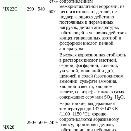
сопротивлением
333÷
межкристаллитной коррозии; из
ЧХ22С
290
540
607
него изготовляют детали, не
подвергающиеся действию
постоянных и переменных
нагрузок, детали аппаратуры,
работающей в условиях действия
концентрированных азотной и
фосфорной кислот, печной
аппаратуры
Высокая коррозионная стойкость
в растворах кислот (азотной,
серной, фосфорной, соляной,
уксусной, молочной и др.),
щелочей и солей (азотнокислом
аммонии, сульфате аммония,
хлорной извести, хлорном
железе, селитре); а также в газах,
содержащих серу или SО
, Н
О,
2
2
жаростойкие, выдерживают
температуры до 1373÷1423 К
(1100÷1150 °С), хорошо
сопротивляются абразивному
290÷
560÷
245÷
износу; производят детали,
ЧХ28
работающие при небольших