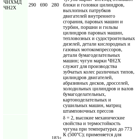
ЧНХМД
290
690
280
блоки и головки цилиндров,
ЧН2Х
выхлопных патрубков
двигателей внутреннего
сгорания, паровых машин и
турбин, поршни и гильзы
цилиндров паровых машин,
тепловозных и судостроительных
дизелей, детали кислородных и
газовых мотокомпрессоров,
детали бумагоделательных
машин; чугун марки ЧН2Х
служит для производства
зубчатых колес различных типов,
цилиндров двигателей,
абразивных дисков, дросселей,
холодильных цилиндров и валов
бумагоделательных,
картоноделательных и
сушильных машин, матриц
штамповочных прессов
δ = 2, высокие механические
свойства и термостойкость
чугуна при температурах до 773
К (500°С); применяется для
183÷