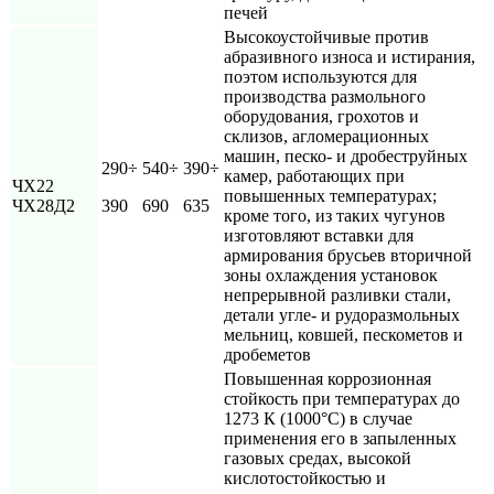
печей
Высокоустойчивые против
абразивного износа и истирания,
поэтом используются для
производства размольного
оборудования, грохотов и
склизов, агломерационных
машин, песко- и дробеструйных
290÷
540÷
390÷
камер, работающих при
ЧX22
повышенных температурах;
ЧХ28Д2
390
690
635
кроме того, из таких чугунов
изготовляют вставки для
армирования брусьев вторичной
зоны охлаждения установок
непрерывной разливки стали,
детали угле- и рудоразмольных
мельниц, ковшей, пескометов и
дробеметов
Повышенная коррозионная
стойкость при температурах до
1273 К (1000°С) в случае
применения его в запыленных
газовых средах, высокой
кислотостойкостью и