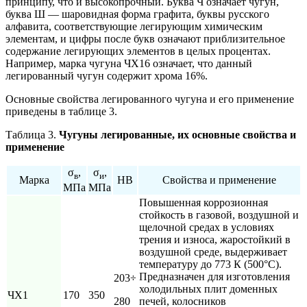
принципу, что и высокопрочный. Буква Ч означает чугун,
буква Ш — шаровидная форма графита, буквы русского
алфавита, соответствующие легирующим химическим
элементам, и цифры после букв означают приблизительное
содержание легирующих элементов в целых процентах.
Например, марка чугуна ЧХ16 означает, что данный
легированный чугун содержит хрома 16%.
Основные свойства легированного чугуна и его применение
приведены в таблице 3.
Таблица 3.
Чугуны легированные, их основные свойства и
применение
σ
,
σ
,
в
и
Марка
НВ
Свойства и применение
МПа
МПа
Повышенная коррозионная
стойкость в газовой, воздушной и
щелочной средах в условиях
трения и износа, жаростойкий в
воздушной среде, выдерживает
температуру до 773 К (500°С).
Предназначен для изготовления
203÷
холодильных плит доменных
ЧХ1
170
350
280
печей, колосников