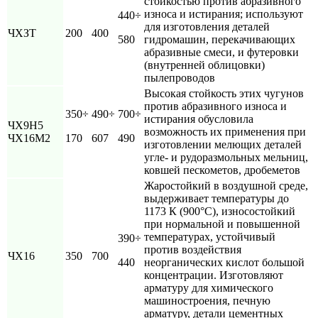
стойкостью против абразивного
износа и истирания; используют
440÷
для изготовления деталей
ЧХЗТ
200
400
580
гидромашин, перекачивающих
абразивные смеси, и футеровки
(внутренней облицовки)
пылепроводов
Высокая стойкость этих чугунов
против абразивного износа и
350÷
490÷
700÷
истирания обусловила
ЧХ9Н5
возможность их применения при
ЧX16М2
170
607
490
изготовлении мелющих деталей
угле- и рудоразмольных мельниц,
ковшей пескометов, дробеметов
Жаростойкий в воздушной среде,
выдерживает температуры до
1173 К (900°С), износостойкий
при нормальной и повышенной
температурах, устойчивый
390÷
против воздействия
ЧX16
350
700
440
неорганических кислот большой
концентрации. Изготовляют
арматуру для химического
машиностроения, печную
арматуру, детали цементных