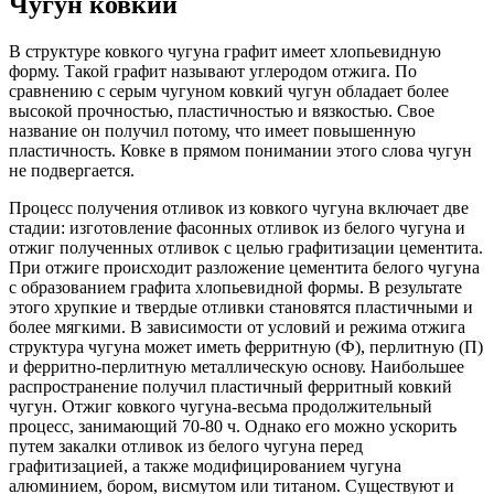
Чугун ковкий
В структуре ковкого чугуна графит имеет хлопьевидную
форму. Такой графит называют углеродом отжига. По
сравнению с серым чугуном ковкий чугун обладает более
высокой прочностью, пластичностью и вязкостью. Свое
название он получил потому, что имеет повышенную
пластичность. Ковке в прямом понимании этого слова чугун
не подвергается.
Процесс получения отливок из ковкого чугуна включает две
стадии: изготовление фасонных отливок из белого чугуна и
отжиг полученных отливок с целью графитизации цементита.
При отжиге происходит разложение цементита белого чугуна
с образованием графита хлопьевидной формы. В результате
этого хрупкие и твердые отливки становятся пластичными и
более мягкими. В зависимости от условий и режима отжига
структура чугуна может иметь ферритную (Ф), перлитную (П)
и ферритно-перлитную металлическую основу. Наибольшее
распространение получил пластичный ферритный ковкий
чугун. Отжиг ковкого чугуна-весьма продолжительный
процесс, занимающий 70-80 ч. Однако его можно ускорить
путем закалки отливок из белого чугуна перед
графитизацией, а также модифицированием чугуна
алюминием, бором, висмутом или титаном. Существуют и