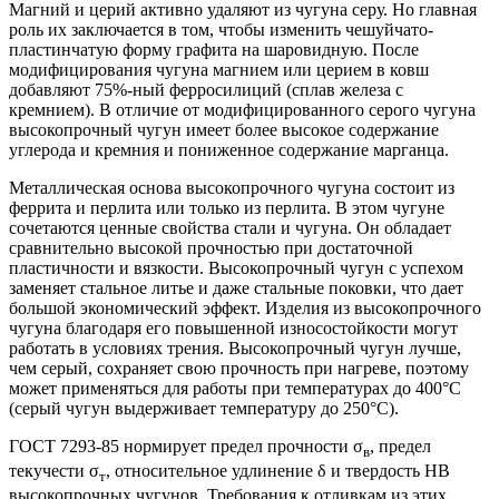
Магний и церий активно удаляют из чугуна серу. Но главная
роль их заключается в том, чтобы изменить чешуйчато-
пластинчатую форму графита на шаровидную. После
модифицирования чугуна магнием или церием в ковш
добавляют 75%-ный ферросилиций (сплав железа с
кремнием). В отличие от модифицированного серого чугуна
высокопрочный чугун имеет более высокое содержание
углерода и кремния и пониженное содержание марганца.
Металлическая основа высокопрочного чугуна состоит из
феррита и перлита или только из перлита. В этом чугуне
сочетаются ценные свойства стали и чугуна. Он обладает
сравнительно высокой прочностью при достаточной
пластичности и вязкости. Высокопрочный чугун с успехом
заменяет стальное литье и даже стальные поковки, что дает
большой экономический эффект. Изделия из высокопрочного
чугуна благодаря его повышенной износостойкости могут
работать в условиях трения. Высокопрочный чугун лучше,
чем серый, сохраняет свою прочность при нагреве, поэтому
может применяться для работы при температурах до 400°С
(серый чугун выдерживает температуру до 250°С).
ГОСТ 7293-85 нормирует предел прочности σ
, предел
в
текучести σ
, относительное удлинение δ и твердость НВ
т
высокопрочных чугунов. Требования к отливкам из этих