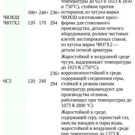
температуры до 923 и 1023 К (650
и 750°С), стойкие против
истирания; из чугуна марки
390÷
240÷
236÷
ЧЮХШ
ЧЮХШ изготовляют пресс-
ЧЮ7Х2
120
170
294
формы для стекольного
производства, детали печного
оборудования, ролики чистовых
клетей листопрокатных станов,
из чугуна марки ЧЮ7Х2 —
детали печной арматуры
Жаростойкий в воздушной среде
чугун, выдерживает температуры
до 1023 К (750°С),
коррозионностойкий в среде,
236÷
содержащей соединения серы,
6С5
120
240
294
стойкий к резким сменам
температур; рекомендуют для
производства отливок,
работающих при температурах до
1073 К (800 °С)
Жаростойкий в среде,
содержащей серу, сернистый газ,
окислы ванадия и пары воды,
жаростойкий в воздушной среде
при температурах до 1373 К,