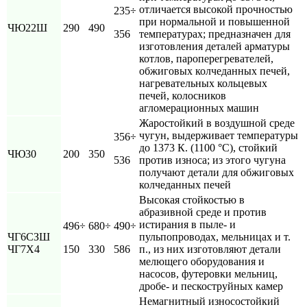
отличается высокой прочностью
235÷
при нормальной и повышенной
ЧЮ22Ш
290
490
356
температурах; предназначен для
изготовления деталей арматуры
котлов, пароперегревателей,
обжиговых колчеданных печей,
нагревательных кольцевых
печей, колосников
агломерационных машин
Жаростойкий в воздушной среде
чугун, выдерживает температуры
356÷
до 1373 К. (1100 °С), стойкий
ЧЮ30
200
350
536
против износа; из этого чугуна
получают детали для обжиговых
колчеданных печей
Высокая стойкостью в
абразивной среде и против
истирания в пыле- и
496÷
680÷
490÷
ЧГ6СЗШ
пульпопроводах, мельницах и т.
ЧГ7Х4
150
330
586
п., из них изготовляют детали
мелющего оборудования и
насосов, футеровки мельниц,
дробе- и пескоструйных камер
Немагнитный износостойкий