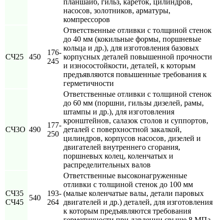
планшайб, гильз, кареток, цилиндров,
насосов, золотников, арматуры,
компрессоров
Ответственные отливки с толщиной стенок
до 40 мм (кокильные формы, поршневые
кольца и др.), для изготовления базовых
176-
СЧ25
450
корпусных деталей повышенной прочности
245
и износостойкости, деталей, к которым
предъявляются повышенные требования к
герметичности
Ответственные отливки с толщиной стенок
до 60 мм (поршни, гильзы дизелей, рамы,
штампы и др.), для изготовления
кронштейнов, салазок столов и суппортов,
177-
СЧ3О
490
деталей с поверхностной закалкой,
250
цилиндров, корпусов насосов, дизелей и
двигателей внутреннего сгорания,
поршневых колец, коленчатых и
распределительных валов
Ответственные высоконагруженные
отливки с толщиной стенок до 100 мм
СЧ35
193-
(малые коленчатые валы, детали паровых
540
СЧ45
264
двигателей и др.) деталей, для изготовления
к которым предъявляются требования
герметичности при давлении свыше 8 МПа