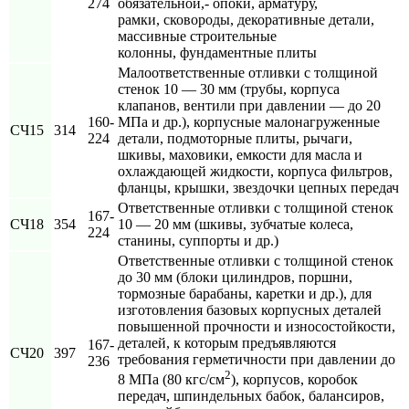
274
обязательной,- опоки, арматуру,
рамки, сковороды, декоративные детали,
массивные строительные
колонны, фундаментные плиты
Малоответственные отливки с толщиной
стенок 10 — 30 мм (трубы, корпуса
клапанов, вентили при давлении — до 20
160-
МПа и др.), корпусные малонагруженные
СЧ15
314
224
детали, подмоторные плиты, рычаги,
шкивы, маховики, емкости для масла и
охлаждающей жидкости, корпуса фильтров,
фланцы, крышки, звездочки цепных передач
Ответственные отливки с толщиной стенок
167-
СЧ18
354
10 — 20 мм (шкивы, зубчатые колеса,
224
станины, суппорты и др.)
Ответственные отливки с толщиной стенок
до 30 мм (блоки цилиндров, поршни,
тормозные барабаны, каретки и др.), для
изготовления базовых корпусных деталей
повышенной прочности и износостойкости,
деталей, к которым предъявляются
167-
СЧ20
397
требования герметичности при давлении до
236
2
8 МПа (80 кгс/см
), корпусов, коробок
передач, шпиндельных бабок, балансиров,