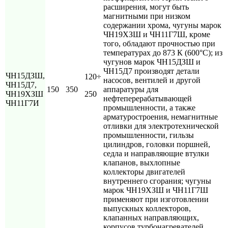
расширения, могут быть
магнитными при низком
содержании хрома, чугуны марок
ЧН19ХЗШ и ЧН11Г7Ш, кроме
того, обладают прочностью при
температурах до 873 К (600°С); из
чугунов марок ЧН15ДЗШ и
ЧН15Д7 производят детали
ЧН15ДЗШ,
120÷
насосов, вентилей и другой
ЧН15Д7,
150
350
аппаратуры для
ЧН19ХЗШ
250
нефтеперерабатывающей
ЧН11Г7И
промышленности, а также
арматуростроения, немагнитные
отливки для электротехнической
промышленности, гильзы
цилиндров, головки поршней,
седла и направляющие втулки
клапанов, выхлопные
коллекторы двигателей
внутреннего сгорания; чугуны
марок ЧН19ХЗШ и ЧН11Г7Ш
применяют при изготовлении
выпускных коллекторов,
клапанных направляющих,
корпусов турбонагревателей