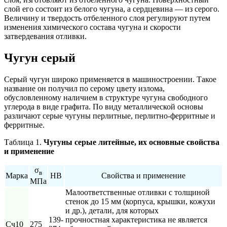
слой его состоит из белого чугуна, а сердцевина — из серого.
Величину и твердость отбеленного слоя регулируют путем
изменения химического состава чугуна и скорости
затвердевания отливки.
Чугун серый
Серый чугун широко применяется в машиностроении. Такое
название он получил по серому цвету излома,
обусловленному наличием в структуре чугуна свободного
углерода в виде графита. По виду металлической основы
различают серые чугуны перлитные, перлитно-ферритные и
ферритные.
Таблица 1.
Чугуны серые литейные, их основные свойства
и применение
σ
в
Марка
НВ
Свойства и применение
МПа
Малоответственные отливки с толщиной
стенок до 15 мм (корпуса, крышки, кожухи
и др.), детали, для которых
139-
прочностная характеристика не является
Сч10
275