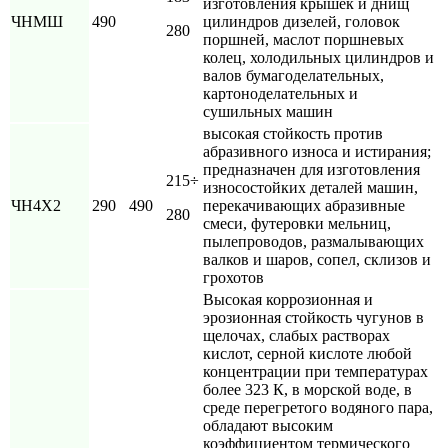
изготовления крышек и днищ
ЧНМШ
490
цилиндров дизелей, головок
280
поршней, маслот поршневых
колец, холодильных цилиндров и
валов бумагоделательных,
картоноделательных и
сушильных машин
высокая стойкость против
абразивного износа и истирания;
предназначен для изготовления
215÷
износостойких деталей машин,
ЧН4Х2
290
490
перекачивающих абразивные
280
смеси, футеровки мельниц,
пылепроводов, размалывающих
валков и шаров, сопел, склизов и
грохотов
Высокая коррозионная и
эрозионная стойкость чугунов в
щелочах, слабых растворах
кислот, серной кислоте любой
концентрации при температурах
более 323 К, в морской воде, в
среде перегретого водяного пара,
обладают высоким
коэффициентом термического