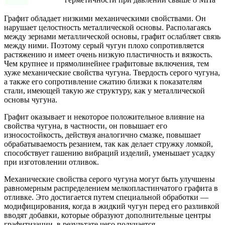
Графит обладает низкими механическими свойствами. Он
нарушает целостность металлической основы. Располагаясь
между зернами металлической основы, графит ослабляет связь
между ними. Поэтому серый чугун плохо сопротивляется
растяжению и имеет очень низкую пластичность и вязкость.
Чем крупнее и прямолинейнее графитовые включения, тем
хуже механические свойства чугуна. Твердость серого чугуна,
а также его сопротивление сжатию близки к показателям
стали, имеющей такую же структуру, как у металлической
основы чугуна.
Графит оказывает и некоторое положительное влияние на
свойства чугуна, в частности, он повышает его
износостойкость, действуя аналогично смазке, повышает
обрабатываемость резанием, так как делает стружку ломкой,
способствует гашению вибраций изделий, уменьшает усадку
при изготовлении отливок.
Механические свойства серого чугуна могут быть улучшены
равномерным распределением мелкопластинчатого графита в
отливке. Это достигается путем специальной обработки —
модифицирования, когда в жидкий чугун перед его разливкой
вводят добавки, которые образуют дополнительные центры
графитизации, в результате чего получается