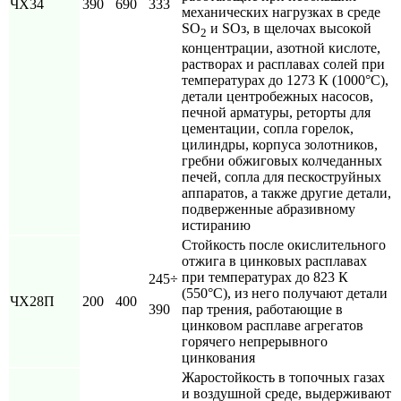
ЧX34
390
690
333
механических нагрузках в среде
SО
и SОз, в щелочах высокой
2
концентрации, азотной кислоте,
растворах и расплавах солей при
температурах до 1273 К (1000°С),
детали центробежных насосов,
печной арматуры, реторты для
цементации, сопла горелок,
цилиндры, корпуса золотников,
гребни обжиговых колчеданных
печей, сопла для пескоструйных
аппаратов, а также другие детали,
подверженные абразивному
истиранию
Стойкость после окислительного
отжига в цинковых расплавах
при температурах до 823 К
245÷
(550°С), из него получают детали
ЧХ28П
200
400
390
пар трения, работающие в
цинковом расплаве агрегатов
горячего непрерывного
цинкования
Жаростойкость в топочных газах
и воздушной среде, выдерживают