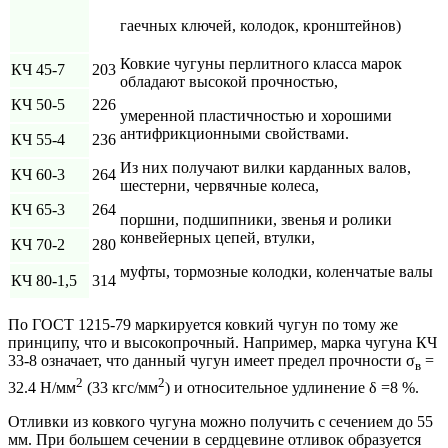
гаечных ключей, колодок, кронштейнов)
Ковкие чугуны перлитного класса марок
КЧ 45-7
203
обладают высокой прочностью,
КЧ 50-5
226
умеренной пластичностью и хорошими
антифрикционными свойствами.
КЧ 55-4
236
Из них получают вилки карданных валов,
КЧ 60-3
264
шестерни, червячные колеса,
КЧ 65-3
264
поршни, подшипники, звенья и ролики
конвейерных цепей, втулки,
КЧ 70-2
280
муфты, тормозные колодки, коленчатые валы
КЧ 80-1,5
314
По ГОСТ 1215-79 маркируется ковкий чугун по тому же
принципу, что и высокопрочный. Например, марка чугуна КЧ
33-8 означает, что данный чугун имеет предел прочности σ
=
в
2
2
32.4 Н/мм
(33 кгс/мм
) и относительное удлинение δ =8 %.
Отливки из ковкого чугуна можно получить с сечением до 55
мм. При большем сечении в сердцевине отливок образуется