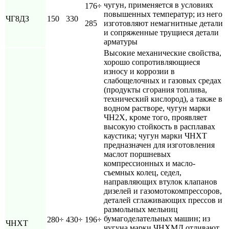
чугун, применяется в условиях
176÷
повышенных температур; из него
ЧГ8ДЗ
150
330
285
изготовляют немагнитные детали
и сопряженные трущиеся детали
арматуры
Высокие механические свойства,
хорошо сопротивляющиеся
износу и коррозии в
слабощелочных и газовых средах
(продукты сгорания топлива,
технический кислород), а также в
водном растворе, чугун марки
ЧН2Х, кроме того, проявляет
высокую стойкость в расплавах
каустика; чугун марки ЧНХТ
предназначен для изготовления
маслот поршневых
компрессионных и масло-
съемных колец, седел,
направляющих втулок клапанов
дизелей и газомотокомпрессоров,
деталей сглаживающих прессов и
размольных мельниц
бумагоделательных машин; из
280÷
430÷
196÷
ЧНХТ
чугуна марки ЧНХМД отливают