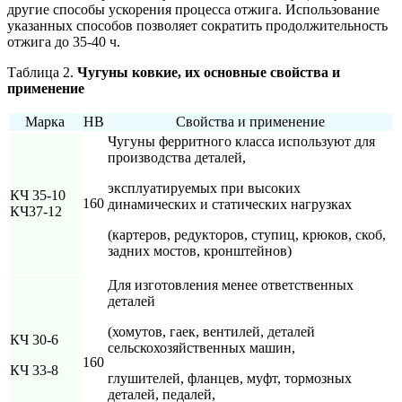
другие способы ускорения процесса отжига. Использование
указанных способов позволяет сократить продолжительность
отжига до 35-40 ч.
Таблица 2.
Чугуны ковкие, их основные свойства и
применение
Марка
НВ
Свойства и применение
Чугуны ферритного класса используют для
производства деталей,
эксплуатируемых при высоких
КЧ 35-10
160
динамических и статических нагрузках
КЧ37-12
(картеров, редукторов, ступиц, крюков, скоб,
задних мостов, кронштейнов)
Для изготовления менее ответственных
деталей
(хомутов, гаек, вентилей, деталей
КЧ 30-6
сельскохозяйственных машин,
160
КЧ 33-8
глушителей, фланцев, муфт, тормозных
деталей, педалей,