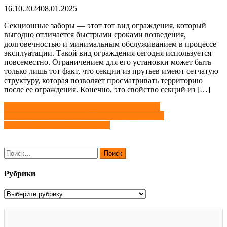
16.10.2024
08.01.2025
Секционные заборы — этот тот вид ограждения, который
выгодно отличается быстрыми сроками возведения,
долговечностью и минимальным обслуживанием в процессе
эксплуатации. Такой вид ограждения сегодня используется
повсеместно. Ограничением для его установки может быть
только лишь тот факт, что секции из прутьев имеют сетчатую
структуру, которая позволяет просматривать территорию
после ее ограждения. Конечно, это свойство секций из […]
Навигация
Все о стройках на страницах «Всем Подряд»
Что такое производство? Выбор материалов и
по
производственных процессов.
записям
Найти:
Рубрики
Рубрики