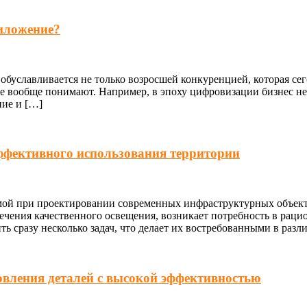
иложение?
обуславливается не только возросшей конкуренцией, которая сег
се вообще понимают. Например, в эпоху цифровизации бизнес н
ние и […]
ффективного использования территории
мой при проектировании современных инфраструктурных объектов.
чения качественного освещения, возникает потребность в рацио
 сразу несколько задач, что делает их востребованными в разл
овления деталей с высокой эффективностью