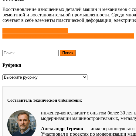
Восстановление изношенных деталей машин и механизмов с со
ремонтной и восстановительной промышленности. Среди множес
сочетает в себе элементы пластической деформации, электриче
Навигация
Производство наливных полов
Какие преимущества дает точное таргетирование объявлений?
по
записям
Найти:
Рубрики
Рубрики
Составитель технической библиотеки:
инженер-консультант с опытом более 30 лет
модернизации машиностроительных, металлур
Александр Терехов
— инженер-консультант 
Участвовал в проектах по модернизации маш