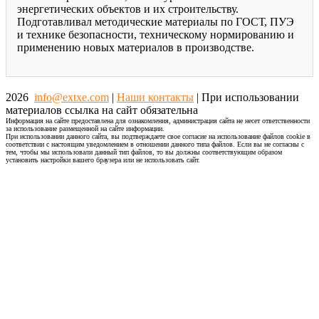
энергетических объектов и их строительству.
Подготавливал методические материалы по ГОСТ, ПУЭ
и технике безопасности, техническому нормированию и
применению новых материалов в производстве.
2026
info@extxe.com
|
Наши контакты
| При использовании
материалов ссылка на сайт обязательна
Информация на сайте предоставлена для ознакомления, администрация сайта не несет ответственности
за использование размещенной на сайте информации.
При использовании данного сайта, вы подтверждаете свое согласие на использование файлов cookie в
соответствии с настоящим уведомлением в отношении данного типа файлов. Если вы не согласны с
тем, чтобы мы использовали данный тип файлов, то вы должны соответствующим образом
установить настройки вашего браузера или не использовать сайт.