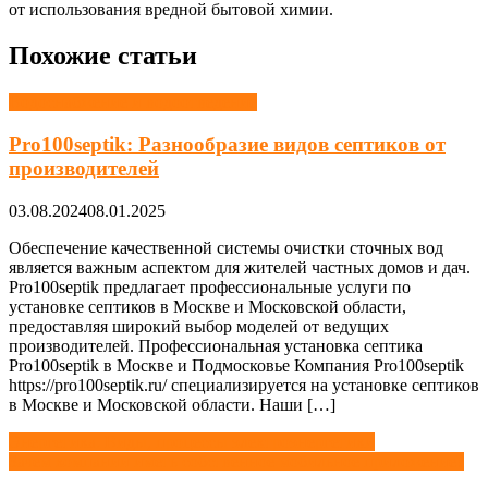
от использования вредной бытовой химии.
Похожие статьи
Водоснабжение и водоотведение
Pro100septik: Разнообразие видов септиков от
производителей
03.08.2024
08.01.2025
Обеспечение качественной системы очистки сточных вод
является важным аспектом для жителей частных домов и дач.
Pro100septik предлагает профессиональные услуги по
установке септиков в Москве и Московской области,
предоставляя широкий выбор моделей от ведущих
производителей. Профессиональная установка септика
Pro100septik в Москве и Подмосковье Компания Pro100septik
https://pro100septik.ru/ специализируется на установке септиков
в Москве и Московской области. Наши […]
Навигация
Энергетика. Виды, процессы электроэнергетики
Зачем компании иметь собственное мобильное приложение?
по