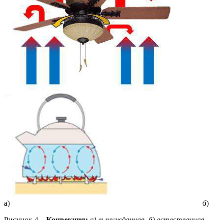
а) б)
Рисунок 4 –
Конвекция:
а) вынужденная, б) естественная