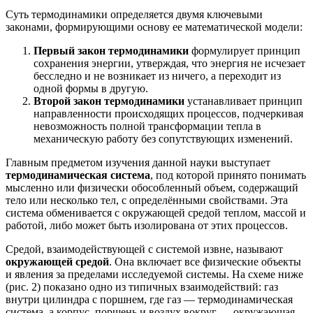
Суть термодинамики определяется двумя ключевыми
законами, формирующими основу ее математической модели:
Первый закон термодинамики
формулирует принцип
сохранения энергии, утверждая, что энергия не исчезает
бесследно и не возникает из ничего, а переходит из
одной формы в другую.
Второй закон термодинамики
устанавливает принцип
направленности происходящих процессов, подчеркивая
невозможность полной трансформации тепла в
механическую работу без сопутствующих изменений.
Главным предметом изучения данной науки выступает
термодинамическая система
, под которой принято понимать
мысленно или физически обособленный объем, содержащий
тело или несколько тел, с определёнными свойствами. Эта
система обменивается с окружающей средой теплом, массой и
работой, либо может быть изолирована от этих процессов.
Средой, взаимодействующей с системой извне, называют
окружающей средой
. Она включает все физические объекты
и явления за пределами исследуемой системы. На схеме ниже
(рис. 2) показано одно из типичных взаимодействий: газ
внутри цилиндра с поршнем, где газ — термодинамическая
система, а корпус, поршень и воздух вокруг — окружающая