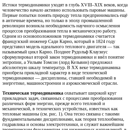
Истоки термодинамики уходят в глубь XVIII–XIX веков, когда
человечество начало активно использовать паровые машины.
Первые попытки понять природу тепла предпринимались ещё
в античные времена, но только в эпоху промышленной
революции возникла необходимость научного осмысления
процессов преобразования тепла в механическую работу.
Одним из основоположников термодинамики считается
французский инженер Сади Карно, который в 1824 году
представил модель идеального теплового двигателя — так
называемый цикл Карно. Позднее Рудольф Клаузиус
сформулировал второй закон термодинамики и ввёл понятие
энтропии, а Уильям Томсон (лорд Кельвин) предложил
абсолютную шкалу температур. В XX веке термодинамика
приобрела прикладной характер в виде технической
термодинамики — дисциплины, ставшей необходимой в
энергетике, машиностроении и аэрокосмической отрасли.
Техническая термодинамика
охватывает широкий круг
прикладных задач, связанных с процессами преобразования
различных форм энергии, прежде всего тепловой и
механической, в технических устройствах, известных как
тепловые машины (см. рис. 1). Она тесно связана с такими
фундаментальными дисциплинами, как теория теплообмена,
гидравлика и основы электротехники, и служит важнейшим
теоретическим фундаментом для инженерных направлений, в