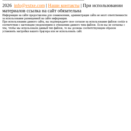
2026
info@extxe.com
|
Наши контакты
| При использовании
материалов ссылка на сайт обязательна
Информация на сайте предоставлена для ознакомления, администрация сайта не несет ответственности
за использование размещенной на сайте информации.
При использовании данного сайта, вы подтверждаете свое согласие на использование файлов cookie в
соответствии с настоящим уведомлением в отношении данного типа файлов. Если вы не согласны с
тем, чтобы мы использовали данный тип файлов, то вы должны соответствующим образом
установить настройки вашего браузера или не использовать сайт.