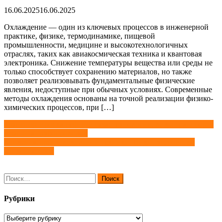
16.06.2025
16.06.2025
Охлаждение — один из ключевых процессов в инженерной
практике, физике, термодинамике, пищевой
промышленности, медицине и высокотехнологичных
отраслях, таких как авиакосмическая техника и квантовая
электроника. Снижение температуры вещества или среды не
только способствует сохранению материалов, но также
позволяет реализовывать фундаментальные физические
явления, недоступные при обычных условиях. Современные
методы охлаждения основаны на точной реализации физико-
химических процессов, при […]
Навигация
Транспортировка нефти и газа: технологии, виды транспорта
и защита трубопроводов
по
Конденсаторы холодильной техники. Виды, устройство
записям
конденсаторов
Найти:
Рубрики
Рубрики