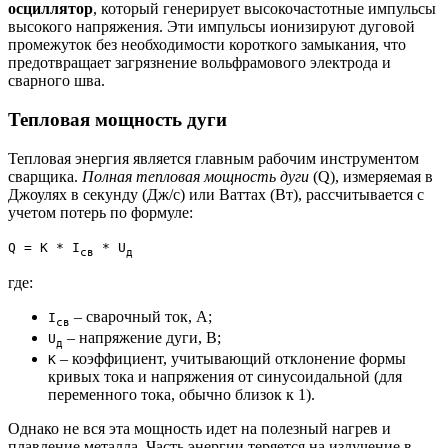
осциллятор
, который генерирует высокочастотные импульсы
высокого напряжения. Эти импульсы ионизируют дуговой
промежуток без необходимости короткого замыкания, что
предотвращает загрязнение вольфрамового электрода и
сварного шва.
Тепловая мощность дуги
Тепловая энергия является главным рабочим инструментом
сварщика.
Полная тепловая мощность дуги
(Q), измеряемая в
Джоулях в секунду (Дж/с) или Ваттах (Вт), рассчитывается с
учетом потерь по формуле:
Q = K * I
* U
св
д
где:
– сварочный ток, А;
I
св
– напряжение дуги, В;
U
д
– коэффициент, учитывающий отклонение формы
K
кривых тока и напряжения от синусоидальной (для
переменного тока, обычно близок к 1).
Однако не вся эта мощность идет на полезный нагрев и
плавление металла. Часть энергии теряется на излучение в