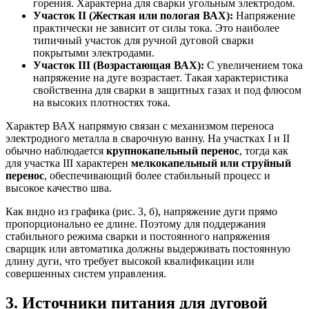
горения. Характерна для сварки угольным электродом.
Участок II (Жесткая или пологая ВАХ):
Напряжение
практически не зависит от силы тока. Это наиболее
типичный участок для ручной дуговой сварки
покрытыми электродами.
Участок III (Возрастающая ВАХ):
С увеличением тока
напряжение на дуге возрастает. Такая характеристика
свойственна для сварки в защитных газах и под флюсом
на высоких плотностях тока.
Характер ВАХ напрямую связан с механизмом переноса
электродного металла в сварочную ванну. На участках I и II
обычно наблюдается
крупнокапельный перенос
, тогда как
для участка III характерен
мелкокапельный или струйный
перенос
, обеспечивающий более стабильный процесс и
высокое качество шва.
Как видно из графика (рис. 3, б), напряжение дуги прямо
пропорционально ее длине. Поэтому для поддержания
стабильного режима сварки и постоянного напряжения
сварщик или автоматика должны выдерживать постоянную
длину дуги, что требует высокой квалификации или
совершенных систем управления.
3. Источники питания для дуговой