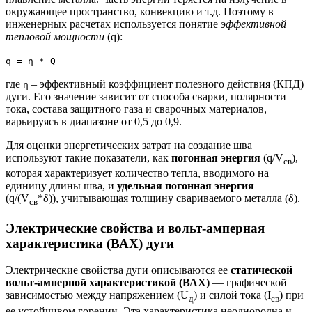
окружающее пространство, конвекцию и т.д. Поэтому в
инженерных расчетах используется понятие
эффективной
тепловой мощности
(q):
q = η * Q
где
– эффективный коэффициент полезного действия (КПД)
η
дуги. Его значение зависит от способа сварки, полярности
тока, состава защитного газа и сварочных материалов,
варьируясь в диапазоне от 0,5 до 0,9.
Для оценки энергетических затрат на создание шва
используют такие показатели, как
погонная энергия
(q/V
),
св
которая характеризует количество тепла, вводимого на
единицу длины шва, и
удельная погонная энергия
(q/(V
*δ)), учитывающая толщину свариваемого металла (δ).
св
Электрические свойства и вольт-амперная
характеристика (ВАХ) дуги
Электрические свойства дуги описываются ее
статической
вольт-амперной характеристикой (ВАХ)
— графической
зависимостью между напряжением (U
) и силой тока (I
) при
д
св
ее устойчивом горении. Эта характеристика неоднородна и