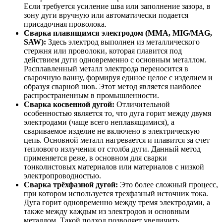
Если требуется усиление шва или заполнение зазора, в
зону дуги вручную или автоматически подается
присадочная проволока.
Сварка плавящимся электродом (MMA, MIG/MAG,
SAW):
Здесь электрод выполнен из металлического
стержня или проволоки, которая плавится под
действием дуги одновременно с основным металлом.
Расплавленный металл электрода переносится в
сварочную ванну, формируя единое целое с изделием и
образуя сварной шов. Этот метод является наиболее
распространенным в промышленности.
Сварка косвенной дугой:
Отличительной
особенностью является то, что дуга горит между двумя
электродами (чаще всего неплавящимися), а
свариваемое изделие не включено в электрическую
цепь. Основной металл нагревается и плавится за счет
теплового излучения от столба дуги. Данный метод
применяется реже, в основном для сварки
тонколистовых материалов или материалов с низкой
электропроводностью.
Сварка трёхфазной дугой:
Это более сложный процесс,
при котором используется трехфазный источник тока.
Дуга горит одновременно между тремя электродами, а
также между каждым из электродов и основным
металлом. Такой подход позволяет увеличить