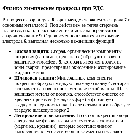
Физико-химические процессы при РДС
В процессе сварки дуга
8
горит между стержнем электрода
7
и
основным металлом
1
. Под действием ее тепла стержень
плавится, и капли расплавленного металла переносятся в
сварочную ванну
9
. Одновременно плавится и покрытие
электрода
6
, выполняя несколько важнейших функций:
Газовая защита:
Сгорая, органические компоненты
покрытия (например, целлюлоза) образуют газовую
защитную атмосферу
5
, которая вытесняет воздух из
зоны сварки, предотвращая окисление и азотирование
жидкого металла.
Шлаковая защита:
Минеральные компоненты
покрытия образуют жидкую шлаковую ванну
4
, которая
всплывает на поверхность металлической ванны. Шлак
защищает металл от воздуха, способствует очистке от
вредных примесей (серы, фосфора) и формирует
гладкую поверхность шва. После остывания он образует
твердую шлаковую корку
2
.
Легирование и раскисление:
В состав покрытия вводят
специальные ферросплавы и элементы-раскислители
(марганец, кремний), которые восстанавливают
выгоревшие в дуге легирующие элементы и удаляют