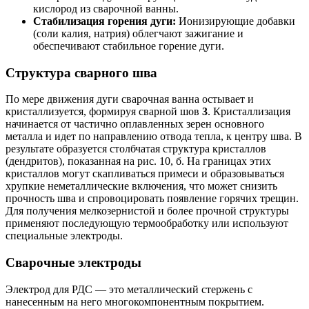
кислород из сварочной ванны.
Стабилизация горения дуги:
Ионизирующие добавки
(соли калия, натрия) облегчают зажигание и
обеспечивают стабильное горение дуги.
Структура сварного шва
По мере движения дуги сварочная ванна остывает и
кристаллизуется, формируя сварной шов
3
. Кристаллизация
начинается от частично оплавленных зерен основного
металла и идет по направлению отвода тепла, к центру шва. В
результате образуется столбчатая структура кристаллов
(дендритов), показанная на рис. 10, б. На границах этих
кристаллов могут скапливаться примеси и образовываться
хрупкие неметаллические включения, что может снизить
прочность шва и спровоцировать появление горячих трещин.
Для получения мелкозернистой и более прочной структуры
применяют последующую термообработку или используют
специальные электроды.
Сварочные электроды
Электрод для РДС — это металлический стержень с
нанесенным на него многокомпонентным покрытием.