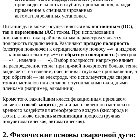
производительность и глубину проплавления, находя
применение в специализированных
автоматизированных установках.
Питание дуги может осуществляться как
постоянным (DC)
,
так и
переменным (AC)
током. При использовании
постоянного тока крайне важным параметром является
полярность подключения. Различают
прямую полярность
(электрод подключен к отрицательному полюсу «-», а изделие
— к положительному «+») и
обратную полярность
(электрод
— «+», изделие — «-»). Выбор полярности напрямую влияет
на распределение тепла: при прямой полярности больше тепла
выделяется на изделии, обеспечивая глубокое проплавление, а
при обратной — на электроде, что используется для сварки
тонких металлов или сплавов с тугоплавкими оксидными
пленками (например, алюминия).
Кроме того, важнейшим классификационным признаком
является
способ защиты
дуги и расплавленного металла от
вредного воздействия атмосферного воздуха (кислорода и
азота), а также
степень механизации
процесса (ручная,
полуавтоматическая, автоматическая).
2. Физические основы сварочной дуги: