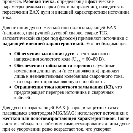
процесса.
Рабочая точка
, определяющая фактические
параметры режима сварки (ток и напряжение), находится на
пересечении ВАХ дуги и внешней характеристики источника
тока.
Для питания дуги с жесткой или пологопадающей ВАХ
(например, при ручной дуговой сварке, сварке TIG,
автоматической сварке под флюсом) применяют источники с
падающей внешней характеристикой
. Это необходимо для:
Облегчения зажигания дуги
за счет высокого
напряжения холостого хода (U
= 60–80 В).
хх
Обеспечения стабильности горения:
случайные
изменения длины дуги (и ее напряжения) приводят
лишь к незначительным колебаниям сварочного тока,
что сохраняет проплавляющую способность.
Ограничения тока короткого замыкания (КЗ),
что
предотвращает перегрев источника и сварочных
кабелей.
Для дуги с возрастающей ВАХ (сварка в защитных газах
плавящимся электродом MIG/MAG) используют источники с
жесткой или пологовозрастающей характеристикой
. Такие
системы обладают свойством саморегулирования длины дуги:
при ее укорочении резко возрастает ток, что ускоряет