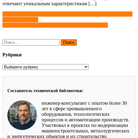
отвечают уникальным характеристикам […]
Навигация
Динамика лесных экосистем: рост, развитие, продуктивность
и возобновление
по
Лес. Влияние на лес климата, света, влаги, почвы
записям
Найти:
Рубрики
Рубрики
Составитель технической библиотеки:
инженер-консультант с опытом более 30
лет в сфере промышленного
оборудования, технологических
процессов и автоматизации производств.
Участвовал в проектах по модернизации
машиностроительных, металлургических
и энергетических объектов и их строительству.