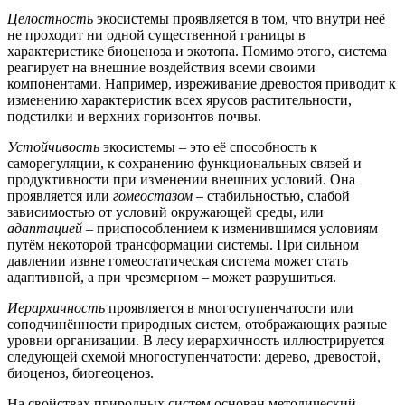
Целостность
экосистемы проявляется в том, что внутри неё
не проходит ни одной существенной границы в
характеристике биоценоза и экотопа. Помимо этого, система
реагирует на внешние воздействия всеми своими
компонентами. Например, изреживание древостоя приводит к
изменению характеристик всех ярусов растительности,
подстилки и верхних горизонтов почвы.
Устойчивость
экосистемы – это её способность к
саморегуляции, к сохранению функциональных связей и
продуктивности при изменении внешних условий. Она
проявляется или
гомеостазом
– стабильностью, слабой
зависимостью от условий окружающей среды, или
адаптацией
– приспособлением к изменившимся условиям
путём некоторой трансформации системы. При сильном
давлении извне гомеостатическая система может стать
адаптивной, а при чрезмерном – может разрушиться.
Иерархичность
проявляется в многоступенчатости или
соподчинённости природных систем, отображающих разные
уровни организации. В лесу иерархичность иллюстрируется
следующей схемой многоступенчатости: дерево, древостой,
биоценоз, биогеоценоз.
На свойствах природных систем основан методический