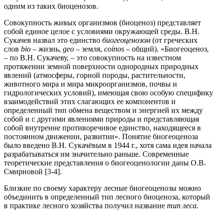
одним из таких биоценозов.
Совокупность живых организмов (биоценоз) представляет
собой единое целое с условиями окружающей среды. В.Н.
Сукачев назвал это единство
биогеоценозом
(от греческих
слов
bio
– жизнь,
geo
– земля,
coinos
– общий). «Биогеоценоз,
– по В.Н. Сукачеву, – это совокупность на известном
протяжении земной поверхности однородных природных
явлений (атмосферы, горной породы, растительности,
животного мира и мира микроорганизмов, почвы и
гидрологических условий), имеющая свою особую специфику
взаимодействий этих слагающих ее компонентов и
определенный тип обмена веществом и энергией их между
собой и с другими явлениями природы и представляющая
собой внутренне противоречивое единство, находящееся в
постоянном движении, развитии». Понятие биогеоценоза
было введено В.Н. Сукачёвым в 1944 г., хотя сама идея начала
разрабатываться им значительно раньше. Современные
теоретические представления о биогеоценологии даны О.В.
Смирновой [3-4].
Близкие по своему характеру лесные биогеоценозы можно
объединить в определенный тип лесного биоценоза, который
в практике лесного хозяйства получил название
тип леса
.