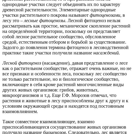
однородные участки следует объединять их по характеру
древесной растительности. Элементарные однородные
участки растительного покрова называют
фитоценозами
, в
лесу это –
лесные фитоценозы
. Лесной фитоценоз нельзя
рассматривать как простое, механическое скопление растений
на определённой территории, поскольку он представляет
собой лесное растительное сообщество, обусловленное
средой, естественным отбором и борьбой за существование.
Задолго до появления термина фитоценоз в лесоводственной
практике такие участки получили название
насаждений
.
Лесной фитоценоз
(насаждение), давая представление о лесе
как о растительном сообществе, отражает очень важные, но не
все признаки и особенности леса, поскольку лес сообщество
не только растительное, но и биологическое сообщество,
включающее в себя кроме растений многочисленные виды
других живых организмов: грибов, животных,
микроорганизмов и т.д. Еще Г.Ф. Морозов отмечал, что
растения и животные в лесу приспособлены друг к другу и к
условиям окружающей среды и находятся под постоянным
взаимовлиянием.
Такое совместное взаимовлияющее, взаимно
приспосабливающееся сосуществование живых организмов
получило название
биоценозов
. Следовательно, лес является