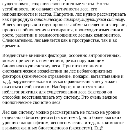
существовать, сохраняя свои типичные черты. Но эта
устойчивость не означает статичности леса, его
неподвижности и застоя. Напротив, лес нужно рассматривать
как природную
динамическую саморегулирующуюся систему
.
В лесу непрерывно идут процессы обмена веществ и энергии,
процессы обновления и отмирания, происходят изменения в
росте, развитии и взаимоотношениях лесных компонентов.
Следовательно, лес меняется как в пространстве, так и во
времени.
Воздействие внешних факторов, особенно антропогенных,
может привести к изменениям, резко нарушающим
биологическую систему леса. При интенсивном и
систематическом воздействии на лес неблагоприятных
факторов (химическое отравление, пожары, вытаптывание и
т.д.), нарушение экологического равновесия в лесу может
оказаться необратимым. Наоборот, при отсутствии
неблагоприятных для существования леса факторов он
способен восстанавливать эту систему. Это очень важное
биологическое свойство леса.
Лес как систему можно рассматривать не только на уровне
отдельного биогеоценоза (экосистемы), но и более высоких
уровнях: ландшафтном, лесного массива и т.д., как комплекс
взаимосвязанных биогеоценозов (экосистем). Ещё