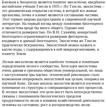
Близким к биоценозу является понятие
экосистема
, введённое
английским учёным Тэнсли в 1935 г. По Тэнсли, экосистема –
это динамическая открытая система, в которой все живые
организмы, почва и климат являются составными частями.
Этот термин широко распространён в современной научной
литературе. На первый взгляд между понятиями биогеоценоз
и экосистема вроде бы много общего. Однако они
отличаются размерностью. По В.Н. Сукачёву, конкретный
биогеоценоз ограничивается размерами фитоценоза,
входящего в данный биогеоценоз. Экосистема же Тэнсли
практически безгранична. Экосистемой можно назвать и
каплю воды, с содержащимися в ней микроорганизмами, и
планету Земля.
Лесная экосистема
является наиболее точным и понятным
определением лесного сообщества. Хотя идея экосистемы
очень давняя и признана обществом универсальной, но лишь
с наступлением эры научно- технической революции стало
возможным оперировать экосистемой как целым, опираясь на
научный базис. Целью анализа экосистем является изучение и
понимание их структуры и совершающихся в них процессов.
В лесных экосистемах эти цели могут быть непосредственно
связаны с пониманием биологических пределов
продуктивности лесов и влияния хозяйственной деятельности
человека на состояние, рост и воспроизводство лесов.