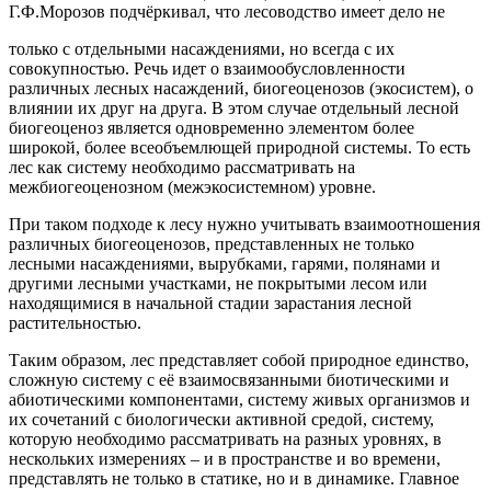
Г.Ф.Морозов подчёркивал, что лесоводство имеет дело не
только с отдельными насаждениями, но всегда с их
совокупностью. Речь идет о взаимообусловленности
различных лесных насаждений, биогеоценозов (экосистем), о
влиянии их друг на друга. В этом случае отдельный лесной
биогеоценоз является одновременно элементом более
широкой, более всеобъемлющей природной системы. То есть
лес как систему необходимо рассматривать на
межбиогеоценозном (межэкосистемном) уровне.
При таком подходе к лесу нужно учитывать взаимоотношения
различных биогеоценозов, представленных не только
лесными насаждениями, вырубками, гарями, полянами и
другими лесными участками, не покрытыми лесом или
находящимися в начальной стадии зарастания лесной
растительностью.
Таким образом, лес представляет собой природное единство,
сложную систему с её взаимосвязанными биотическими и
абиотическими компонентами, систему живых организмов и
их сочетаний с биологически активной средой, систему,
которую необходимо рассматривать на разных уровнях, в
нескольких измерениях – и в пространстве и во времени,
представлять не только в статике, но и в динамике. Главное