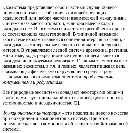
Экосистема представляет собой частный случай общего
понятия системы — собрания взаимодействующих
реальностей или набора частей и взаимосвязей между ними.
Система называется открытой, если она имеет входы и
выходы из нее. Экосистема считается открытой, если одна из
ее составляющих является живой. В типичной наземной
экосистеме входами являются солнечная энергия и осадки, а
выходами — минеральные вещества и вода, т.е. энергия и
материя. В управляемой лесной системе древесина, растения,
животные, вода, рекреационные ценности леса являются
выходом, используемым человеком. Главным элементом всех
наземных экосистем, в т.ч. и лесных, является пищевая цепь,
связывающая физическую окружающую среду с тремя
главными жизненными компонентами:
продуцентами,
консументами и редуцентами.
Все природные экосистемы обладают некоторыми общими
свойствами: функциональной интеграцией, целостностью,
устойчивостью и иерархичностью [2].
Функциональная интеграция
– это появление нового качества
при объединении компонентов в систему. При этом
поведение каждого компонента объясняется свойствами всей
системы.