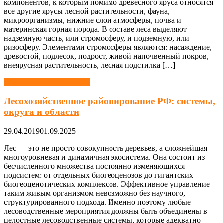
компонентов, к которым помимо древесного яруса относятся
все другие ярусы лесной растительности, фауна,
микроорганизмы, нижние слои атмосферы, почва и
материнская горная порода. В составе леса выделяют
надземную часть, или стромосферу, и подземную, или
ризосферу. Элементами стромосферы являются: насаждение,
древостой, подлесок, подрост, живой напочвенный покров,
внеярусная растительность, лесная подстилка […]
Лесная промышленность
Лесохозяйственное районирование РФ: системы,
округа и области
29.04.2019
01.09.2025
Лес — это не просто совокупность деревьев, а сложнейшая
многоуровневая и динамичная экосистема. Она состоит из
бесчисленного множества постоянно изменяющихся
подсистем: от отдельных биогеоценозов до гигантских
биогеоценотических комплексов. Эффективное управление
таким живым организмом невозможно без научного,
структурированного подхода. Именно поэтому любые
лесоводственные мероприятия должны быть объединены в
целостные лесоводственные системы, которые адекватно