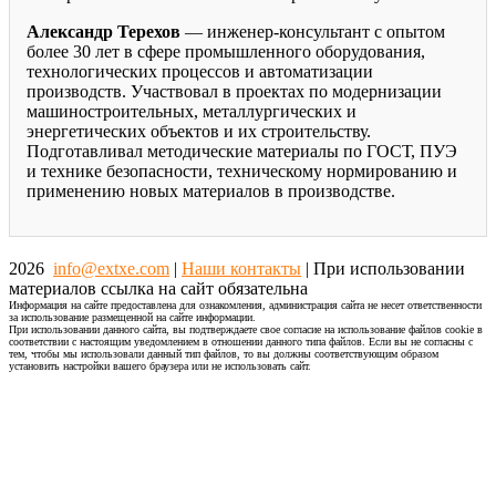
Александр Терехов
— инженер-консультант с опытом
более 30 лет в сфере промышленного оборудования,
технологических процессов и автоматизации
производств. Участвовал в проектах по модернизации
машиностроительных, металлургических и
энергетических объектов и их строительству.
Подготавливал методические материалы по ГОСТ, ПУЭ
и технике безопасности, техническому нормированию и
применению новых материалов в производстве.
2026
info@extxe.com
|
Наши контакты
| При использовании
материалов ссылка на сайт обязательна
Информация на сайте предоставлена для ознакомления, администрация сайта не несет ответственности
за использование размещенной на сайте информации.
При использовании данного сайта, вы подтверждаете свое согласие на использование файлов cookie в
соответствии с настоящим уведомлением в отношении данного типа файлов. Если вы не согласны с
тем, чтобы мы использовали данный тип файлов, то вы должны соответствующим образом
установить настройки вашего браузера или не использовать сайт.